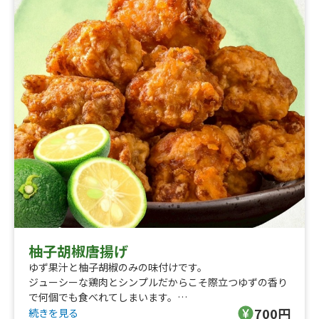
柚子胡椒唐揚げ
ゆず果汁と柚子胡椒のみの味付けです。
ジューシーな鶏肉とシンプルだからこそ際立つゆずの香り
で何個でも食べれてしまいます。
700円
リピーター続出の逸品です。
続きを見る