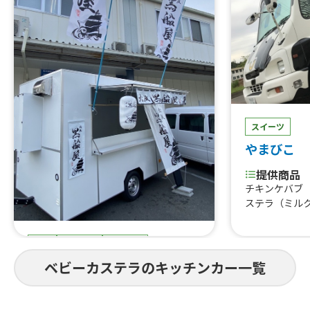
ス丼（鮪・サ
用 鮪丼、at
ロ丼、トロ丼
ギトロ丼、バ
りトロ丼、中
三色丼、タス
タスマニアサ
ーモン炙りマヨ
スイーツ
貫、中トロ1貫
貫、サーモン1
やまびこ
ドリンク（お
ル、チューハ
提供商品
ーダ、カラフ
チキンケバブ
ーム、マグロ
ステラ（ミル
ツサンド、タ
取専用at鮪5
食事
スイーツ
ドリンク
大阪黒船屋
ベビーカステラのキッチンカー一覧
提供商品
唐揚げ、フルーツ飴、ハラミ串、ハシ