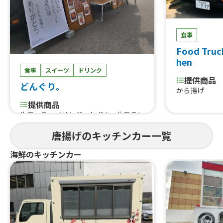
食事
Food Truc
hen
食事
スイーツ
ドリンク
提供商品
どんぐり。
から揚げ
提供商品
牛串、こっぺサンド、ねぎま、生フラン
ク、唐揚げ丼、カルビ丼、ドラゴンロ
唐揚げのキッチンカー一覧
ングポテト、ソフトドリンク、ロース
トビーフサンド、台湾唐揚げ、味噌カツ
海鮮のキッチンカー
バーガー、かき氷、日替わり丼、日替
わり弁当、串カツ、たません、生ビー
ル、ハイボール、あら、やだ 唐揚
げ、屋台の焼きそば、日替わりパスタ
（サラダ付き）、たこ焼き