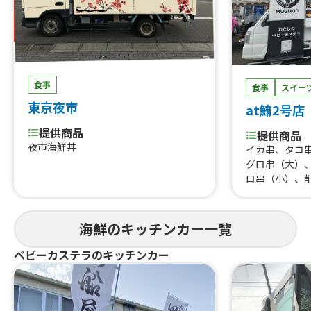
食事
食事
スイー
東京夜市
at鮪2号店
提供商品
提供商品
夜市海鮮丼
イカ串、タコ
グロ串（大）
ロ串（小）、
盛、かき氷、
ちらし寿司、
コ、カスター
海鮮のキッチンカー一覧
ヒー）（各15
5個）、本マ
ベビーカステラのキッチンカー
丼、サーモン
丼、まぐろ血
ト、まぐろ串
サーモン丼、