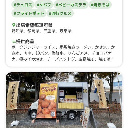
#チュロス
#ケバブ
#ベビーカステラ
#焼きそば
#フライドポテト
#流行グルメ
出店希望都道府県
愛知県
、
静岡県
、
三重県
、
岐阜県
提供商品
ポークジンジャーライス、家系焼きラーメン、かき氷、か
き氷、肉串、10パン、海鮮串、りんごアメ、チョコバナ
ナ、極みイカ焼き、チーズハットグ、広島焼そ、焼そば、
チュロス、ロングポテト、ケバブサンド、ハートベビーカ
ステラ