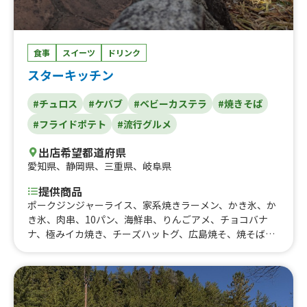
食事
スイーツ
ドリンク
スターキッチン
#チュロス
#ケバブ
#ベビーカステラ
#焼きそば
#フライドポテト
#流行グルメ
出店希望都道府県
愛知県
、
静岡県
、
三重県
、
岐阜県
提供商品
ポークジンジャーライス、家系焼きラーメン、かき氷、か
き氷、肉串、10パン、海鮮串、りんごアメ、チョコバナ
ナ、極みイカ焼き、チーズハットグ、広島焼そ、焼そば、
チュロス、ロングポテト、ケバブサンド、ハートベビーカ
ステラ