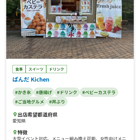
食事
スイーツ
ドリンク
ぱんだ Kichen
#かき氷
#唐揚げ
#ドリンク
#ベビーカステラ
#ご当地グルメ
#丼ぶり
出店希望都道府県
愛知県
特徴
大型イベント対応
、
メニュー組み換え可能
、
女性向けメニ