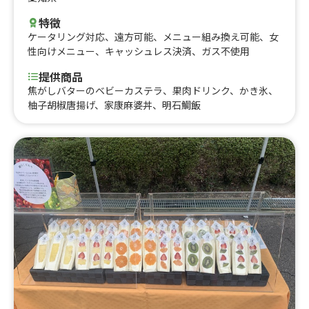
特徴
ケータリング対応
、
遠方可能
、
メニュー組み換え可能
、
女
性向けメニュー
、
キャッシュレス決済
、
ガス不使用
提供商品
焦がしバターのベビーカステラ、果肉ドリンク、かき氷、
柚子胡椒唐揚げ、家康麻婆丼、明石鯛飯