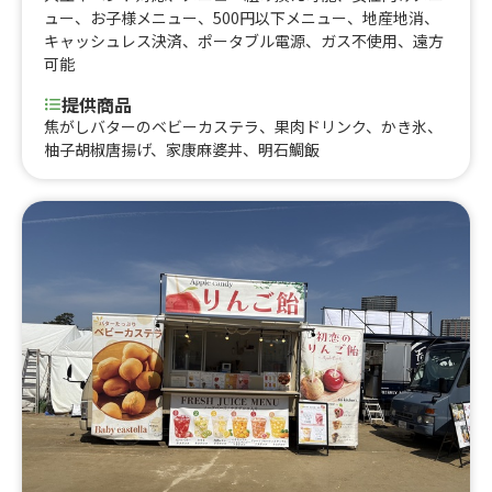
ュー
、
お子様メニュー
、
500円以下メニュー
、
地産地消
、
キャッシュレス決済
、
ポータブル電源
、
ガス不使用
、
遠方
可能
提供商品
焦がしバターのベビーカステラ、果肉ドリンク、かき氷、
柚子胡椒唐揚げ、家康麻婆丼、明石鯛飯