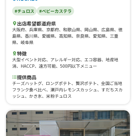
#チュロス
#ベビーカステラ
出店希望都道府県
大阪府
、
兵庫県
、
京都府
、
和歌山県
、
岡山県
、
広島県
、
徳
島県
、
香川県
、
愛媛県
、
高知県
、
奈良県
、
愛知県
、
三重
県
、
岐阜県
特徴
大型イベント対応
、
アレルギー対応
、
エコ容器
、
地産地
消
、
HACCP
、
遠方可能
、
500円以下メニュー
提供商品
チーズハットグ、ロングポテト、贅沢ポテト、全国ご当地
フランク食べ比べ、瀬戸内レモンスカッシュ、すだちスカ
ッシュ、かき氷、米粉チュロス