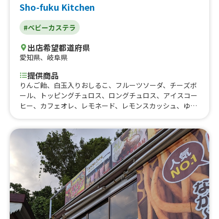
Sho-fuku Kitchen
#ベビーカステラ
出店希望都道府県
愛知県
、
岐阜県
提供商品
りんご飴、白玉入りおしるこ、フルーツソーダ、チーズボ
ール、トッピングチュロス、ロングチュロス、アイスコー
ヒー、カフェオレ、レモネード、レモンスカッシュ、ゆず
ネード、ゆずスカッシュ、クリームソーダ(メロン、ラム
ネ)、ソフトクリーム✖️ベビーカステラ、かき氷、フライド
ポテト、バナナジュース、ベビーカステラ 30個、ベビー
カステラ 10個、みゆだんご、ベビーカステラ 15個 各
トッピング、ベビーカステラ 20個