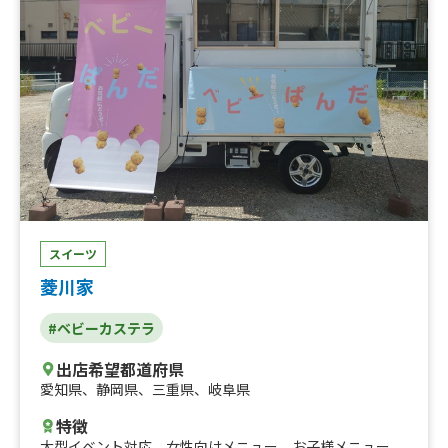
スイーツ
菱川家
#ベビーカステラ
出店希望都道府県
愛知県
、
静岡県
、
三重県
、
岐阜県
特徴
大型イベント対応
、
女性向けメニュー
、
お子様メニュー
、