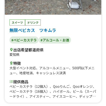
スイーツ
ドリンク
無限ベビカス ツキムラ
#ベビーカステラ
#アルコール・お酒
出店希望都道府県
愛知県
特徴
大型イベント対応
、
アルコールメニュー
、
500円以下メニ
ュー
、
地産地消
、
キャッシュレス決済
提供商品
ベビーカステラ（12個入）、Qooりんご、Qooオレンジ、
ベビーカステラ（16個入）、ハイボール、ビール（スーパ
ードライ）、アイスティー、アイスコーヒー、ディップ付
ベビーカステラ（Ｗホイップ）、ディップ付ベビーカステ