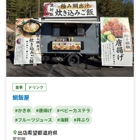
食事
ドリンク
鯛飯屋
#かき氷
#唐揚げ
#ベビーカステラ
#フルーツジュース
#海鮮
#丼ぶり
出店希望都道府県
愛知県