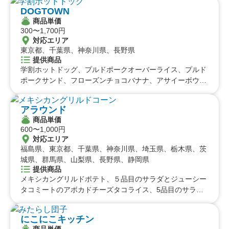
DOGTOWN
商品単価
300〜1,700円
対応エリア
東京都、千葉県、神奈川県、長野県
提供商品
学割ホットドッグ、プルドポークオーバーライス、プルド
ポークサンド、フローズンチョコバナナ、アサイーボウ
ル、アルコール、ソフトドリンク、レモネード、フランク
フルト、フライドポテト、ガーリックシュリンプオーバー
アラウンド
ライス、ガーリックシュリンプ串、牛タン串、和牛串、N
商品単価
Yドッグ、アメリカンホットドッグ、テクスメクスバーガ
600〜1,000円
ー、和牛チーズバーガー
対応エリア
福島県、東京都、千葉県、神奈川県、埼玉県、栃木県、茨
城県、群馬県、山梨県、長野県、静岡県
提供商品
メキシカングリルドポテト、５品目のサラダとジューシー
タコミートのアボカドチーズタコライス、5品目のサラダ
とジューシータコミートのアボカドタコライス、5品目の
サラダとジューシータコミートのタコライス、メキシカン
にこにこキッチン
グリルドコーン、エビアボカド丼
商品単価