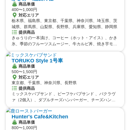
九州のケータリングカー
#タイ料理
#軽食・スナック
#パスタ
商品単価
400〜1,000円
#りんご飴・フルーツ飴
#スイーツ
#キューバサンド
福岡県
佐賀県
長崎県
熊本県
大分県
宮崎県
鹿児島県
対応エリア
#アサイーボウル
#10円パン
#レモネード
沖縄のケータリングカー
栃木県、福島県、東京都、千葉県、神奈川県、埼玉県、茨
城県、群馬県、山梨県、長野県、兵庫県、愛知県、静岡県
沖縄県
提供商品
きゅうりの一本漬け、コーヒー（ホット・アイス）、かき
氷、季節のフルーツスムージー、牛カルビ丼、焼き芋モン
ブランラテ、やわらか豚角煮、季節のフルーツ盛り、ザク
盛りチキン＆ポテトオーロラソース、ケバブサンド、熟成
TORUKO Style 1号車
ベーコン串、スモークスペアリブ、究極のもつ煮込み、肉
商品単価
巻きごはん、燻製職人ミックス焼き、しらす丼、ベーコン
500〜1,500円
ソーセージ盛り合わせ、ベーコン焼きそば
対応エリア
東京都、千葉県、神奈川県、長野県
提供商品
ミックスケバブサンド 、ビーフケバブサンド 、バクラヴ
ァ（2個入）、ダブルチーズハンバーガー、チーズハンバ
ーガー、チキンケバブサンド 、サンドセット (Chicken sa
nd&French fries）、ケバブ弁当、おつまみチキンケバブ、
Hunter's Cafe&Kitchen
カップチキンケバブ、10種のフレーバーから選べる、ふり
商品単価
ふりポテト、自家製アイスレモネード、レモンサワー
800〜1,000円