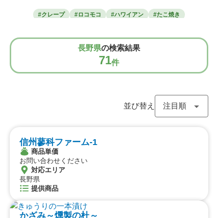
東北のケータリングカー
#クレープ
#ロコモコ
#ハワイアン
#たこ焼き
青森県
岩手県
宮城県
秋田県
山形県
福島県
#焼き芋
#肉・ステーキ
#かき氷
#チュロス
関東のケータリングカー
#餃子・小籠包
#唐揚げ
#ドリンク
#タピオカ
長野県
の検索結果
#うどん・蕎麦
#イタリアン
#カレー
#タコス
東京都
千葉県
神奈川県
埼玉県
栃木県
茨城県
群馬県
山梨県
71
件
#ハンバーガー
#ケバブ
#コーヒー
#揚げパン
北信越のケータリングカー
#ラーメン
#わらび餅
#ドーナツ
#ベビーカステラ
新潟県
富山県
石川県
福井県
長野県
#ポップコーン
#たい焼き
#ホットサンド
関西のケータリングカー
#ホットドッグ
#タコライス
#焼きそば
並び替え
#フライドポテト
#ガパオライス
#ピザ
#焼き鳥
大阪府
兵庫県
奈良県
京都府
滋賀県
和歌山県
#おにぎり
#ワッフル
#フルーツサンド
東海のケータリングカー
#ローストビーフ
#スムージー
#魯肉飯
#メキシカン
信州蓼科ファーム-1
愛知県
静岡県
三重県
岐阜県
#アイスクリーム
#ヤンニョムチキン
#中華
#団子
商品単価
中国のケータリングカー
お問い合わせください
#クリームソーダ
#サンドイッチ
#わたあめ
#スープ
対応エリア
#ケーキ
#クロッフル
#モンブラン
#お弁当
#パフェ
鳥取県
長野県
島根県
岡山県
広島県
山口県
#フルーツジュース
#パン
#韓国料理
#パンケーキ
提供商品
四国のケータリングカー
#海鮮
#和菓子
#和食
#ご当地グルメ
#串焼き
徳島県
#流行グルメ
香川県
愛媛県
#丼ぶり
高知県
#台湾料理
#ベトナム料理
かざみ～燻製の杜～