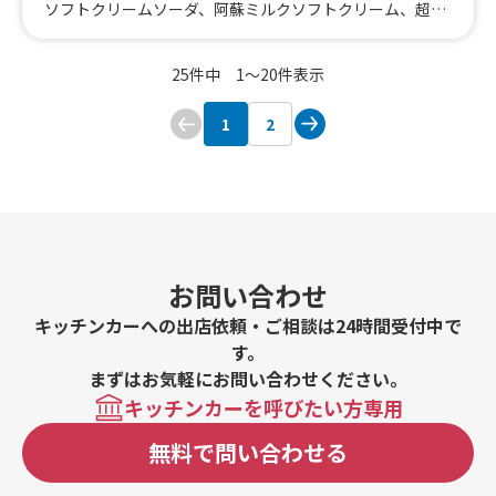
ソフトクリームソーダ、阿蘇ミルクソフトクリーム、超デ
カフルーツ飴、阿蘇ミルクソフトソーダ、フローズンアイ
スクラッシュ、ストロベリーソースソフトクリーム、チョ
25件中 1〜20件表示
コレートソースソフトクリーム、メープルソフトクリー
ム、アフォガード、アイスコーヒーフロート、マンゴーフ
1
2
ロート、ラムネ、パインスムージー、冷やしスティックパ
イン、冷やしスティックマンゴー、ストロベリースムージ
ー、マンゴースムージー、モンスタースノーアイス、ホッ
トコーヒー、チョコレート専門店監修ホットチョコレー
ト、あたたか〜いホットココア、ソルティーキャラメルコ
コア、クラムチャウダー、カクテル(ノンアル)各種、UMA
MIガーリックシュリンプ、雪塩ちんすこうソフトクリー
お問い合わせ
ム、プレミアムあら川の桃ソフトクリーム、チェードリン
ク
キッチンカーへの出店依頼・ご相談は24時間受付中で
す。
まずはお気軽にお問い合わせください。
キッチンカーを呼びたい方専用
無料で問い合わせる