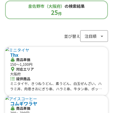
#餃子・小籠包
#唐揚げ
#ドリンク
#タピオカ
泉佐野市（大阪府）
の検索結果
#うどん・蕎麦
#イタリアン
#カレー
#タコス
東京都
千葉県
神奈川県
埼玉県
25
栃木県
茨城県
群馬県
山梨県
件
北信越のケータリングカー
#ハンバーガー
#ケバブ
#コーヒー
#揚げパン
#ラーメン
#わらび餅
#ドーナツ
#ベビーカステラ
新潟県
富山県
石川県
福井県
長野県
#ポップコーン
#たい焼き
#ホットサンド
関西のケータリングカー
#ホットドッグ
#タコライス
#焼きそば
並び替え
#フライドポテト
#ガパオライス
#ピザ
#焼き鳥
大阪府
兵庫県
奈良県
京都府
滋賀県
和歌山県
東海のケータリングカー
#おにぎり
#ワッフル
#フルーツサンド
Thx
#ローストビーフ
#スムージー
#魯肉飯
#メキシカン
愛知県
静岡県
三重県
岐阜県
商品単価
#アイスクリーム
#ヤンニョムチキン
#中華
#団子
中国のケータリングカー
150〜1,100円
#クリームソーダ
#サンドイッチ
#わたあめ
#スープ
対応エリア
鳥取県
大阪府
島根県
岡山県
広島県
山口県
#ケーキ
#クロッフル
#モンブラン
#お弁当
#パフェ
提供商品
四国のケータリングカー
#フルーツジュース
#パン
#韓国料理
#パンケーキ
ミニタイヤ、きつねうどん、素うどん、白玉ぜんざい、ハ
#海鮮
#和菓子
#和食
#ご当地グルメ
#串焼き
ラミ丼、肉巻きおにぎり串、ハラミ串、牛タン串、ポッ
徳島県
香川県
愛媛県
高知県
ロ・アッラ・マレンゴ、肉うどん、神戸ワインビーフコロ
#流行グルメ
#丼ぶり
#台湾料理
#ベトナム料理
九州のケータリングカー
ッケ、クリスマスローストチキン、アイスチョコバナナ、
#タイ料理
#軽食・スナック
#パスタ
コムギワラヤ
レインボーチーズドッグ、お弁当(唐揚げ)、冷凍パイン、
福岡県
佐賀県
長崎県
熊本県
大分県
宮崎県
鹿児島県
#りんご飴・フルーツ飴
#スイーツ
#キューバサンド
商品単価
フライドポテト(塩)、お弁当、黒唐揚げ、マシュマロ棒、
沖縄のケータリングカー
200〜700円