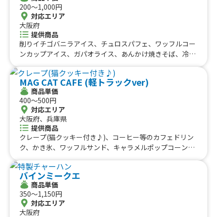
ぷくセット、チーズドッグまんぷくセット、ポルチーニま
200〜1,000円
んぷくセット、ミネストローネ、マンプクベーネ特製サラ
対応エリア
ダ、ポテトフライ＆ソーセージ盛り、チーズフォンデュド
大阪府
ッグ、唐揚げ、チュロス、ポップコーン、烏龍茶、カルピ
提供商品
ス、コーラ、ホットカフェラテ、ホットコーヒー、サイダ
削りイチゴバニラアイス、チュロスパフェ、ワッフルコー
ー、なっちゃんオレンジ
ンカップアイス、ガパオライス、あんかけ焼きそば、冷凍
みかんジュース、炭酸ドリンク、回鍋肉、スープカレー、
雪見大福、イチゴミルク、冷やしパイナップル、シフォン
MAG CAT CAFE (軽トラックver)
ケーキバニラアイス、麻婆豆腐丼、揚げたこ焼き、シャカ
商品単価
シャカポテト、削りイチゴ、フローズンバニラアイス、フ
400〜500円
ローズンバニラアイスミニ、ガトーショコラ、アメリカン
対応エリア
ドック、チーズケーキ、揚げワッサンカップ、チュロスミ
大阪府、兵庫県
ルク、揚げパンと季節のフルーツ串、季節のパフェ、カッ
提供商品
プアイス、コーヒーフロート、ドリンク、シャカシャカポ
クレープ(猫クッキー付き♪)、コーヒー等のカフェドリン
テト、揚げパン、チュロス、オムライス、チャイ、カップ
ク、かき氷、ワッフルサンド、キャラメルポップコーン、
シフォン、チョコミルクドリンク、カップアイス、カフェ
コットンキャンディー、【買取】カフェドリンク、【買
ラテ、カフェラテ フレーバーラテ、カップ総菜、悠々自
取】コーヒー等のカフェドリンク、【買取】クレープ
バインミークエ
適弁当、アフォガード、ドリンク、コーヒーゼリーフロー
商品単価
ト、冷やしブリュレシフォン、コーヒー、シフォンケーキ
350〜1,150円
対応エリア
大阪府