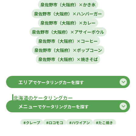
泉佐野市（大阪府）×かき氷
泉佐野市（大阪府）×ハンバーガー
泉佐野市（大阪府）×カレー
泉佐野市（大阪府）×アサイーボウル
泉佐野市（大阪府）×コーヒー
泉佐野市（大阪府）×ポップコーン
泉佐野市（大阪府）×焼きそば
エリア
でケータリングカーを探す
北海道のケータリングカー
メニュー
でケータリングカーを探す
北海道
東北のケータリングカー
#クレープ
#ロコモコ
#ハワイアン
#たこ焼き
青森県
岩手県
宮城県
秋田県
山形県
福島県
#焼き芋
#肉・ステーキ
#かき氷
#チュロス
関東のケータリングカー