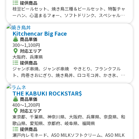
提供商品
枝豆ビールセット、焼き鳥三種＆ビールセット、特製チャ
ーハン、心温まるフォー、ソフトドリンク、スペシャルバ
インミー、タイミルクティー、果物ミックスジュース、ベ
トナムぜんざいチェー、まるごとココナッツ、塩コーヒ
Kitchencar Big Face
ー、ガチャガチャマンゴー、フライポテト、唐揚げ、バイ
商品単価
ンミークエ２個セット
300〜1,100円
対応エリア
大阪府、兵庫県
提供商品
ジャンボ串焼、ジャンボ串焼 やきとり、フランクフル
ト、肉巻きおにぎり、焼き鳥丼、ロコモコ丼、かき氷、ビ
ール、ソフトドリンク各種
THE KABUKI ROCKSTAR$
商品単価
400〜1,200円
対応エリア
東京都、千葉県、神奈川県、大阪府、兵庫県、奈良県、和
歌山県、愛知県、京都府、岐阜県、福岡県
提供商品
瀬戸内レモネード、ASO MILKソフトクリーム、ASO MILK