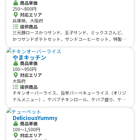
商品単価
250〜800円
対応エリア
兵庫県、大阪府
提供商品
三元豚ロースかつサンド、玉子サンド、ミックスさんど、
かつサンドポテトセット、サンドコーヒーセット、特製か
つサンド(特別仕様)、ミックスさんど(ハーフ)、たまごサ
ンド(ハーフ)、フライドポテト、米粉チュロス、チーズ天
やまキッチン
串、さつまいもボール(8個)、ナタデココソーダ、チョコバ
商品単価
ナナ、ドーナツコーヒーセット、ミルクドーナツ、焼き菓
100〜950円
子コーヒーセット、アイスクレープ、コーヒー、かき氷、
対応エリア
青りんご氷サイダー、塩みかんサイダー、ビール、レモン
大阪府
チューハイ/ハイボール、特製デミかつビーフサンド
提供商品
チキンオーバーライス、旨辛バーベキューライス（オリジ
ナルメニュー）、ケバブチキンロール、ケバブ盛り、ケバ
ブライス、スパイスチキンカレー、スパイスチキンカレー
とケバブライスのあいがけ、ケバブチップス、ほくほくポ
DeliciousYummy
テト、チーズポテト、ローディッドポテト、ミネストロー
商品単価
ネ、かき氷、カフェモカ、ハイボール、ドリンク各種、セ
100〜1,500円
ット、大盛り
対応エリア