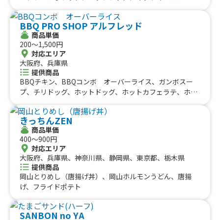
冷やしカップだし巻き、だし巻き いなりセット、グリー
ンカレー、ビックりドッグ、あんバターマフィン
BBQ PRO SHOP アルフレッド
商品単価
200〜1,500円
対応エリア
大阪府、兵庫県
提供商品
BBQチキン、BBQコンボ オーバーライス、ガンボスー
プ、チリドッグ、ホットドッグ、ホットカフェラテ、ホッ
トコーヒー、プルドポーク ミニクロワッサンサンド、プ
ルドポーク バーガー、BBQチキン オーバーライス、BBQ
きっちんZEN
チキンサンド セット、BBQチキン クロワッサンサンド、
商品単価
スペアリブ セット、プルドポークサンド セット、プル
400〜900円
ドポーク オーバーライス、チュロス、アイスコーヒー／ア
対応エリア
イスカフェラテ、ストロベリーホイップ クロワッサンサ
大阪府、兵庫県、神奈川県、静岡県、東京都、栃木県
ンド、ビール、フィリーチーズステーキサンド、あんホイ
提供商品
ップ クロワッサンサンド、BBQ スペアリブ、PPP（プル
岡山とりめし（唐揚げ丼）、岡山ホルモンうどん、唐揚
ドポーク プティン）、BBQフランク、プルドポーク ク
げ、フライドポテト
ロワッサンサンド
SANBON no YA