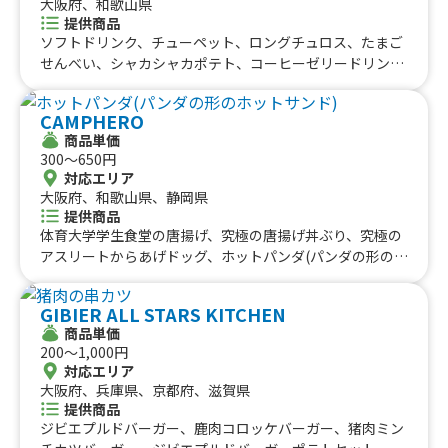
大阪府、和歌山県
提供商品
ソフトドリンク、チューペット、ロングチュロス、たまご
せんべい、シャカシャカポテト、コーヒーゼリードリン
ク、揚げパン、焼きマシュマロ、アサイーボウル、アサイ
ーボウル ミニ、居酒屋つきだしランダムで2品、パリパリ
CAMPHERO
チョコバナナ、日替わり弁当、出汁茶漬け、唐揚げ、コロ
商品単価
ッケ１個、唐揚げ丼、そぼろ丼(味噌汁セット)、焼鳥丼(お
300〜650円
味噌汁セット)、キーマカレー、麻婆豆腐丼、ホットミル
対応エリア
クティー、ホットココア、フルーツ盛りSサイズ、フルー
大阪府、和歌山県、静岡県
ツ盛りMサイズ、フルーツ盛りLサイズ、フルーツ盛り X
提供商品
L、チーズケーキ、ドリンク、中華丼、おでん、豚汁
体育大学学生食堂の唐揚げ、究極の唐揚げ丼ぶり、究極の
アスリートからあげドッグ、ホットパンダ(パンダの形のホ
ットサンド)、マジで美味い！本気のフライドポテト、卵
巻きフランクのホットドッグ、卵巻きフランクフルト、子
GIBIER ALL STARS KITCHEN
供縁日(キャラクターすくい、くじ引き等)、クレープ
商品単価
200〜1,000円
対応エリア
大阪府、兵庫県、京都府、滋賀県
提供商品
ジビエプルドバーガー、鹿肉コロッケバーガー、猪肉ミン