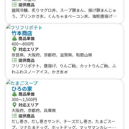
提供商品
盛岡冷麺、炙りマグロ丼、スープ豚まん、揚げ豚まんじゅ
う、プリンかき氷、くんちゃまベーコン丼、海鮮唐揚げ、
大阪イカ焼き、バターうどん、ビーフライス、広島風お好
み焼き、ふぐ唐揚げ、くじら唐揚げ、サメ唐揚げ、ワタリ
竹本商店
ガニ唐揚げ、チーズ焼牛丼、台湾牡蠣オムレツ、フィラデ
商品単価
ルフィアチーズステーキ、スロッピージョー、チリコンカ
400〜800円
ーン、ボールパークドック、マッケンチーズ、ぼっかけ焼
対応エリア
きそば、クラムチャウダーINブレッド、ローデットポテ
奈良県、大阪府、京都府、滋賀県、和歌山県
ト、スチームポテト、さつまいもチップス、まぐろ串焼
提供商品
き、焼きイカ、炙りマグロ丼、ホルモン串焼き、くんちゃ
フリフリポテト、唐揚げ、りんご飴、カットりんご飴、ふ
まベーコン串焼き、フライドロングポテト、フローズンみ
わふわスノーアイス、かき氷🍧
かん、おはぎ、みたらし団子、五平餅、中華ポテト、QQ
ボール
ひろの家
商品単価
300〜1,500円
対応エリア
大阪府、京都府、兵庫県
提供商品
だし巻き、だし巻きサンド、チーズだし巻き、たまごスー
プ、ツナたまドッグ、ホットドッグ、マッサマンカレー、