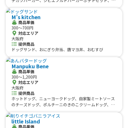
チカツバーガー、ジビエプルドバーガーポテトセット、ポ
テトフライ、ジビエカレー、ジビエミニカレー、猪肉の串
カツ、鹿肉串焼き、鹿肉ヒレカツ、鹿肉フランク、猪肉メ
M’s kitchen
ンチカツ、鹿肉コロッケ、猪汁、緑茶、コカコーラ、オレ
商品単価
ンジジュース、ジンジャーエール、ビール、レモン酎ハ
300〜700円
イ、ハイボール【知多】、ハイボール【余市】、ハイボー
対応エリア
ル【ジャックダニエル】
大阪府
提供商品
ドッグサンド、おにぎり弁当、唐マヨ丼、おむすび
Manpuku Bene
商品単価
300〜1,200円
対応エリア
大阪府
提供商品
ホットドッグ、ニューヨークドッグ、自家製ミートソース
のチーズドッグ、ポルチーニのきのこクリームドッグ、生
ハムとマスカルポーネドッグ、チョコバナナドッグ、あん
バタードッグ、ポムピン（ベルギーポテトフライ）、マン
little Island
マのキーマカレー、タコライス、ホットドッグ弁当、まん
商品単価