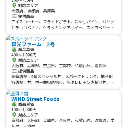
#アサイーボウル
#10円パン
#レモネード
光る綿菓子、台湾風かき氷、ザクザクスパイシーチキン、
対応エリア
綿菓子、カクテル(ロング)、ワイン、ローストビーフ、フ
沖縄県
大阪府、京都府、兵庫県
ランクフルト、ソースカツ丼、ポテから(小)、缶ビール、
提供商品
ワンカップ(熱燗)、焼き芋、プルコギ丼、かき氷、果肉入
アイスコーヒー、フライドポテト、冷やしパイン、パリッ
りかき氷、竜田揚げ、チュロス、ガパオライス、グリーン
とチョコバナナ、クラッキングアサイー、ストロベリーボ
カレー、フリフリポテト、ヤンニョムチキン、一口唐揚
ウル、温玉牛焼肉丼、抹茶ボウル、アサイーボウル、サク
げ、唐揚げ丼、唐揚げ(アゴだし)、ベーグル、クレープ、
もち三角パイ
森光ファーム 2号
コーヒー
商品単価
400〜1,000円
対応エリア
大阪府、兵庫県、奈良県、京都府、和歌山県、滋賀県
提供商品
豪華唐揚げ4種スペシャル丼、スパークドリンク、柚子胡
椒唐揚げ丼、柚子胡椒唐揚げ、塩ダレレモン唐揚げ丼、塩
ダレレモン唐揚げ、BBQ炙りソース唐揚げ丼、BBQ炙りソ
ース唐揚げ、BBQ炙りソース唐揚げ、ヤンニョムチキン
WIND Street Foods
丼、さつまいもチップス(個包装)、ポテからセット、ヤン
商品単価
ニョムチキン、フリフリチキン、ハワイアン唐揚げ、フリ
100〜1,000円
フリポテト、ビール、フリフリチキン丼、からマヨ丼、ウ
対応エリア
イスキーハイボール、コロナビール、さつまいもチップ
京都府、大阪府、兵庫県、奈良県、和歌山県、滋賀県、愛
ス、カキ氷、干し芋、石焼き芋
知県、三重県