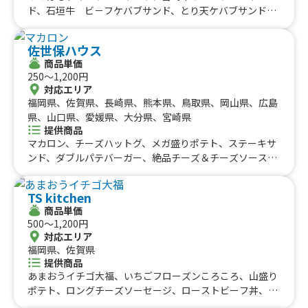
ド、石垣牛 ビ－フケバブサンド、とり天ケバブサンド、
激辛 地獄ケバブサンド、おつまみチキンケバブ、ジャ－
クチキン、タンドリ－チキン、宮崎牛タン串（45cm）、
佐世保ハウス
牛タン焼き、海鮮焼きそば、ホルモン串、海鮮ホタテ焼
商品単価
き、イカ焼き、揚げたこ焼き、宇佐唐揚げ、トルネ－ドポ
250〜1,200円
テト、ハリケ－ンポテト、どっ缶 ぎゅーっと 冷やしみか
対応エリア
ん、どっ缶 ぎゅーっと 冷やしパイン、どっ缶 ぎゅーっと
福岡県、佐賀県、長崎県、熊本県、鳥取県、岡山県、広島
冷やしマンゴー、かき氷、かき氷①、かき氷②、トルネ－
県、山口県、愛媛県、大分県、宮崎県
ドわたがし、トルネ－ドフラワ－わたあめ
提供商品
マカロン、チーズハットグ、メガ盛りポテト、ステーキサ
ンド、ダブルパテバーガー、絶品チーズ＆チーズソースバ
ーガー、絶品チーズ＆アボカドバーガー、ハニーマスター
ドバーガー、アボカドバーガー、青唐辛子バーガー、絶品
TS kitchen
チーズバーガー、佐世保バーガー
商品単価
500〜1,200円
対応エリア
福岡県、佐賀県
提供商品
あまおうイチゴ大福、いちごフローズンころころ、山盛り
ポテト、ロングチーズソーセージ、ローストビーフ丼、チ
キンオーバーライス、博多あごだし醤油唐揚げ