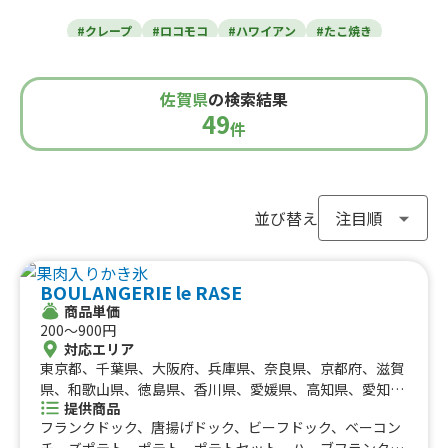
東北のケータリングカー
#クレープ
#ロコモコ
#ハワイアン
#たこ焼き
青森県
岩手県
宮城県
秋田県
山形県
福島県
#焼き芋
#肉・ステーキ
#かき氷
#チュロス
関東のケータリングカー
#餃子・小籠包
#唐揚げ
#ドリンク
#タピオカ
佐賀県
の検索結果
#うどん・蕎麦
#イタリアン
#カレー
#タコス
東京都
千葉県
神奈川県
埼玉県
49
栃木県
茨城県
群馬県
山梨県
件
北信越のケータリングカー
#ハンバーガー
#ケバブ
#コーヒー
#揚げパン
#ラーメン
#わらび餅
#ドーナツ
#ベビーカステラ
新潟県
富山県
石川県
福井県
長野県
#ポップコーン
#たい焼き
#ホットサンド
関西のケータリングカー
#ホットドッグ
#タコライス
#焼きそば
並び替え
#フライドポテト
#ガパオライス
#ピザ
#焼き鳥
大阪府
兵庫県
奈良県
京都府
滋賀県
和歌山県
東海のケータリングカー
#おにぎり
#ワッフル
#フルーツサンド
BOULANGERIE le RASE
#ローストビーフ
#スムージー
#魯肉飯
#メキシカン
愛知県
静岡県
三重県
岐阜県
商品単価
#アイスクリーム
#ヤンニョムチキン
#中華
#団子
中国のケータリングカー
200〜900円
#クリームソーダ
#サンドイッチ
#わたあめ
#スープ
対応エリア
鳥取県
東京都、千葉県、大阪府、兵庫県、奈良県、京都府、滋賀
島根県
岡山県
広島県
山口県
#ケーキ
#クロッフル
#モンブラン
#お弁当
#パフェ
四国のケータリングカー
県、和歌山県、徳島県、香川県、愛媛県、高知県、愛知
#フルーツジュース
#パン
#韓国料理
#パンケーキ
提供商品
県、岐阜県、北海道、神奈川県、埼玉県、栃木県、静岡
#海鮮
#和菓子
#和食
#ご当地グルメ
#串焼き
フランクドック、唐揚げドック、ビーフドック、ベーコン
徳島県
県、三重県、広島県、福岡県、長崎県、茨城県、群馬県、
香川県
愛媛県
高知県
チーズポテト、ポテト、ポテトセット、ハーブフランク、
#流行グルメ
#丼ぶり
#台湾料理
#ベトナム料理