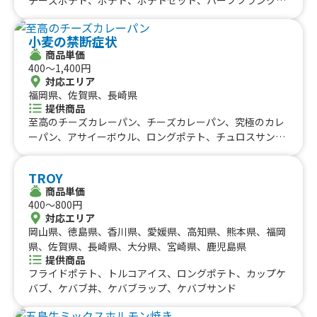
九州のケータリングカー
山梨県、新潟県、富山県、石川県、福井県、長野県、鳥取
チーズ唐揚げ、唐揚げ、ミネストローネ、スムージー、レ
県、島根県、岡山県、山口県、佐賀県、熊本県、大分県、
#タイ料理
#軽食・スナック
#パスタ
モネード、コーラ、コーヒー、カフェオレ、抹茶オレ、ビ
福岡県
宮崎県、鹿児島県
佐賀県
長崎県
熊本県
大分県
宮崎県
鹿児島県
#りんご飴・フルーツ飴
#スイーツ
#キューバサンド
小麦の禁断症状
ール、酎ハイレモン、ノンアルコールビール、果肉入りか
沖縄のケータリングカー
商品単価
#アサイーボウル
#10円パン
#レモネード
き氷、かき氷、たこ焼き(７個入り)
400〜1,400円
沖縄県
対応エリア
福岡県、佐賀県、長崎県
提供商品
至高のチーズカレーパン、チーズカレーパン、究極のカレ
ーパン、アサイーボウル、ロングポテト、チュロスサンデ
ー、禁断のフライドポテト大盛り、りんご飴カップ入り、
禁断のフライドポテト、いちご飴、パイナップル&ナタデ
TROY
ココ、チュロス、キウイ&ナタデココ、かき氷、削りいち
商品単価
ご、フルーツソースグレープフルーツナタデココ、フルー
400〜800円
ツソース台湾レモン、フルーツソースパイナップルパッシ
対応エリア
ョンナタデココ、フルーツソースストロベリー&ナタデコ
岡山県、徳島県、香川県、愛媛県、高知県、熊本県、福岡
コ、リフレッシュアクア、グレナデンジンジャー、韓国か
県、佐賀県、長崎県、大分県、宮崎県、鹿児島県
き氷ピンス、禁断の竜田揚げ
提供商品
フライドポテト、トルコアイス、ロングポテト、カップケ
バブ、ケバブ丼、ケバブラップ、ケバブサンド