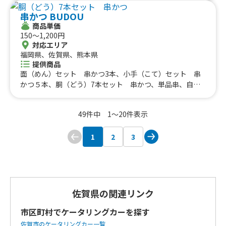
串かつ BUDOU
商品単価
150〜1,200円
対応エリア
福岡県、佐賀県、熊本県
提供商品
面（めん）セット 串かつ3本、小手（こて）セット 串
かつ５本、胴（どう）7本セット 串かつ、単品串、自家
製塩からあげ、あまおういちごスムージー、生ビール
49件中 1〜20件表示
1
2
3
佐賀県の関連リンク
市区町村でケータリングカーを探す
佐賀市のケータリングカー一覧