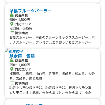
糸島フルーツパーラー
商品単価
650〜1,500円
対応エリア
福岡県、佐賀県
提供商品
甘夏スムージー、季節のフルーツミックススムージー、バ
ナナスムージー、プレミアムあまおういちごスムージー、
ブルーベリー＆あまおういちごスムージー、糸島あまおう
スムージー、糸島あまおうみるくスムージー、糸島デコ&
馳走屋 雲鶏
マンゴースムージー、糸島デコスムージー、糸島クラフト
商品単価
ジュース(糸島あまおう・糸島みかん・糸島レモン・糸島
250〜1,000円
ゆず・糸島かぼす)、糸島クラフトソーダ(糸島あまおう・
対応エリア
糸島みかん・糸島レモン・糸島ゆず・糸島かぼす)
福岡県、広島県、山口県、佐賀県、長崎県、熊本県、大分
県、宮崎県、鹿児島県
提供商品
馳走ホルモン焼きそば、馳走焼きそば、厳選ホルモン重、
ピリ辛スタミナ豚重、極からあげ丼、極からあげ、極のた
れからあげ、鶏皮餃子、ばりかわ、ばりえび、ばり手羽