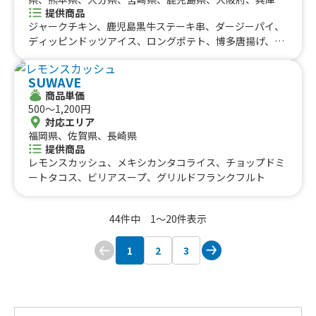
提供商品
県、奈良県、京都府、滋賀県、和歌山県、愛知県、静岡
ジャークチキン、鹿児島黒牛ステーキ串、ダージーパイ、
県、三重県、岐阜県、鳥取県、徳島県、香川県、愛媛県、
ディッピンドッツアイス、ロングポテト、博多唐揚げ、博
高知県
多たこやき（6個）
SUWAVE
商品単価
500〜1,200円
対応エリア
福岡県、佐賀県、長崎県
提供商品
レモンスカッシュ、メキシカンタコライス、チョップドミ
ートタコス、ビリアスープ、グリルドフランクフルト
44件中 1〜20件表示
1
2
3