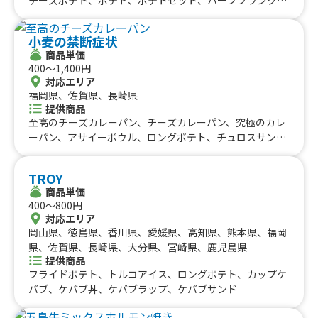
九州のケータリングカー
山梨県、新潟県、富山県、石川県、福井県、長野県、鳥取
チーズ唐揚げ、唐揚げ、ミネストローネ、スムージー、レ
県、島根県、岡山県、山口県、佐賀県、熊本県、大分県、
#タイ料理
#軽食・スナック
#パスタ
モネード、コーラ、コーヒー、カフェオレ、抹茶オレ、ビ
福岡県
宮崎県、鹿児島県
佐賀県
長崎県
熊本県
大分県
宮崎県
鹿児島県
#りんご飴・フルーツ飴
#スイーツ
#キューバサンド
小麦の禁断症状
ール、酎ハイレモン、ノンアルコールビール、果肉入りか
沖縄のケータリングカー
商品単価
#アサイーボウル
#10円パン
#レモネード
き氷、かき氷、たこ焼き(７個入り)
400〜1,400円
沖縄県
対応エリア
福岡県、佐賀県、長崎県
提供商品
至高のチーズカレーパン、チーズカレーパン、究極のカレ
ーパン、アサイーボウル、ロングポテト、チュロスサンデ
ー、禁断のフライドポテト大盛り、りんご飴カップ入り、
禁断のフライドポテト、いちご飴、パイナップル&ナタデ
TROY
ココ、チュロス、キウイ&ナタデココ、かき氷、削りいち
商品単価
ご、フルーツソースグレープフルーツナタデココ、フルー
400〜800円
ツソース台湾レモン、フルーツソースパイナップルパッシ
対応エリア
ョンナタデココ、フルーツソースストロベリー&ナタデコ
岡山県、徳島県、香川県、愛媛県、高知県、熊本県、福岡
コ、リフレッシュアクア、グレナデンジンジャー、韓国か
県、佐賀県、長崎県、大分県、宮崎県、鹿児島県
き氷ピンス、禁断の竜田揚げ
提供商品
フライドポテト、トルコアイス、ロングポテト、カップケ
バブ、ケバブ丼、ケバブラップ、ケバブサンド