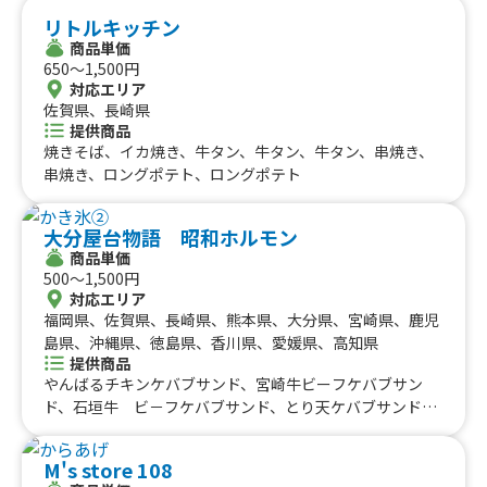
リトルキッチン
商品単価
650〜1,500円
対応エリア
佐賀県、長崎県
提供商品
焼きそば、イカ焼き、牛タン、牛タン、牛タン、串焼き、
串焼き、ロングポテト、ロングポテト
大分屋台物語 昭和ホルモン
商品単価
500〜1,500円
対応エリア
福岡県、佐賀県、長崎県、熊本県、大分県、宮崎県、鹿児
島県、沖縄県、徳島県、香川県、愛媛県、高知県
提供商品
やんばるチキンケバブサンド、宮崎牛ビーフケバブサン
ド、石垣牛 ビ－フケバブサンド、とり天ケバブサンド、
激辛 地獄ケバブサンド、おつまみチキンケバブ、ジャ－
クチキン、タンドリ－チキン、宮崎牛タン串（45cm）、
M's store 108
牛タン焼き、海鮮焼きそば、ホルモン串、海鮮ホタテ焼