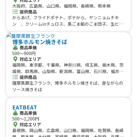
大阪府、広島県、山口県、福岡県、長崎県、熊本県
提供商品
からあげ、フライドポテト、ポテから、ヤンニョムチキ
ン 、クリームinチュロス、黒ごま餡のごま団子、生ビー
ル、シークワーサーソーダ・山口みかんジュース等、マン
ゴージュース・リンゴジュース・アイスコーヒー等
博多ホルモン焼きそば
商品単価
500〜900円
対応エリア
福岡県、東京都、千葉県、神奈川県、埼玉県、栃木県、茨
城県、群馬県、山梨県、新潟県、富山県、石川県、福井
提供商品
県、長野県、大阪府、兵庫県、奈良県、京都府、滋賀県、
薩摩黒豚生フランク、博多ホルモン焼きそば、昔ながらの
和歌山県、愛知県、静岡県、三重県、岐阜県、鳥取県、島
ソース焼きそば
根県、岡山県、広島県、山口県、徳島県、香川県、愛媛
県、高知県、佐賀県、長崎県、熊本県、大分県、宮崎県、
鹿児島県
EATBEAT
商品単価
500〜1,200円
対応エリア
島根県、岡山県、広島県、山口県、福岡県、佐賀県、長崎
県、熊本県、大分県、宮崎県、鹿児島県、大阪府、兵庫