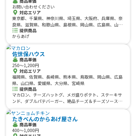
商品単価
き、イカ焼き、揚げたこ焼き、宇佐唐揚げ、トルネ－ドポ
お問い合わせください
テト、ハリケ－ンポテト、どっ缶 ぎゅーっと 冷やしみか
対応エリア
ん、どっ缶 ぎゅーっと 冷やしパイン、どっ缶 ぎゅーっと
東京都、千葉県、神奈川県、埼玉県、大阪府、兵庫県、奈
冷やしマンゴー、かき氷、かき氷①、かき氷②、トルネ－
良県、滋賀県、和歌山県、島根県、岡山県、広島県、山口
ドわたがし、トルネ－ドフラワ－わたあめ
提供商品
県、徳島県、香川県、愛媛県、京都府、愛知県、静岡県、
からあげ
三重県、岐阜県、鳥取県、高知県、福岡県、長崎県、熊本
県、大分県
佐世保ハウス
商品単価
250〜1,200円
対応エリア
福岡県、佐賀県、長崎県、熊本県、鳥取県、岡山県、広島
県、山口県、愛媛県、大分県、宮崎県
提供商品
マカロン、チーズハットグ、メガ盛りポテト、ステーキサ
ンド、ダブルパテバーガー、絶品チーズ＆チーズソースバ
ーガー、絶品チーズ＆アボカドバーガー、ハニーマスター
ドバーガー、アボカドバーガー、青唐辛子バーガー、絶品
たきべんのからあげ屋さん
チーズバーガー、佐世保バーガー
商品単価
400〜1,000円
対応エリア