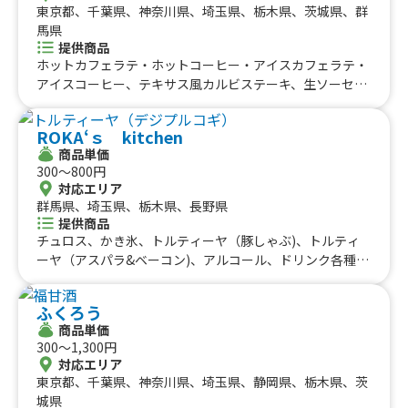
東京都、千葉県、神奈川県、埼玉県、栃木県、茨城県、群
馬県
提供商品
ホットカフェラテ・ホットコーヒー・アイスカフェラテ・
アイスコーヒー、テキサス風カルビステーキ、生ソーセー
ジ、パッピンス、マンゴー果実入りマンゴーかき氷、チュ
ロス、ふりふりポテト、焼きそば、牛ステーキ串、ソトク
ROKA‘ｓ kitchen
ソトク、サムギョプサル丼、骨付きフライドチキン、メキ
商品単価
シカンBBQ(チキンオーバーライス)、ブラジリアンシュラ
300〜800円
スコBBQ、チキンケサティーヤ、メキシカンブリトー、ア
対応エリア
メリカンBBQスペアリブ、生絞りレモネード、生絞りレモ
群馬県、埼玉県、栃木県、長野県
ンサワー、冷凍パイン＆グレープ、生ビール、かき氷
提供商品
チュロス、かき氷、トルティーヤ（豚しゃぶ)、トルティ
ーヤ（アスパラ&ベーコン)、アルコール、ドリンク各種、
揚げパン、チーズボール、から揚げ、トルティーヤ（バジ
ルチキン)、トルティーヤ（ハムチー）、トルティーヤ
ふくろう
（デジプルコギ）、トルティーヤ（アジフライ）、トルテ
商品単価
ィーヤ（えび）、トルティーヤ（ミンチ）、ふりふりポテ
300〜1,300円
ト、ぱりぱりチーズ、ぱりぱり明太、紅茶（ホット、アイ
対応エリア
ス）、珈琲（ホット、アイス）
東京都、千葉県、神奈川県、埼玉県、静岡県、栃木県、茨
城県