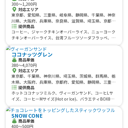
300〜1,200円
対応エリア
東京都、愛知県、三重県、岐阜県、静岡県、千葉県、神奈
川県、大阪府、兵庫県、奈良県、滋賀県、埼玉県、京都
提供商品
府、栃木県、山梨県
コーヒー、ジャークチキンオーバーライス、ニューヨーク
チキンオーバーライス、台湾フルーツソーダフラッペ、り
んご飴、フレンチフライドポテト、チーズボール、生フラ
イドポテト、フランク、クリスピーチキン、ロングおさつ
ココナッツグレン
チップス、揚げたこ焼き、みたらし団子、抹茶フォンデュ
商品単価
団子、ほうじ茶ラテクリーム、わらび餅、抹茶ラテクリー
380〜4,070円
ム、かき氷、削り果実氷、ロングチュロス、ロングポテ
対応エリア
ト、ロングトルネードポテト
東京都、千葉県、神奈川県、埼玉県、茨城県、群馬県、栃
木県、大阪府、兵庫県、京都府、愛知県、静岡県、三重
提供商品
県、岐阜県、沖縄県
ホットココナッツミルク、ヴィーガンサンド、コーヒLサ
イズ、コーヒーMサイズ(Hot or Ice)、バラエティBOX8カ
ップ、バラエティBOX6カップ、バラエティBOX4カップ
(お持ち帰り用)、ココナッツアイスクリーム(3スクープ)、
SNOW CONE
コナビール、トロピカルジュース、ココナッツシェイク、
商品単価
ココナッツアイスクリーム(1スクープ)
400〜500円