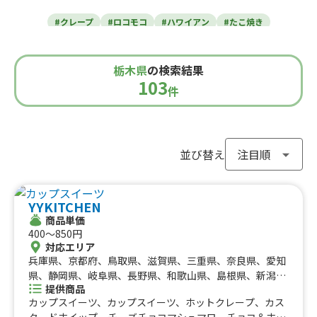
東北のケータリングカー
#クレープ
#ロコモコ
#ハワイアン
#たこ焼き
青森県
岩手県
宮城県
秋田県
山形県
福島県
#焼き芋
#肉・ステーキ
#かき氷
#チュロス
関東のケータリングカー
#餃子・小籠包
#唐揚げ
#ドリンク
#タピオカ
栃木県
の検索結果
#うどん・蕎麦
#イタリアン
#カレー
#タコス
東京都
千葉県
神奈川県
埼玉県
103
栃木県
茨城県
群馬県
山梨県
件
北信越のケータリングカー
#ハンバーガー
#ケバブ
#コーヒー
#揚げパン
#ラーメン
#わらび餅
#ドーナツ
#ベビーカステラ
新潟県
富山県
石川県
福井県
長野県
#ポップコーン
#たい焼き
#ホットサンド
関西のケータリングカー
#ホットドッグ
#タコライス
#焼きそば
並び替え
#フライドポテト
#ガパオライス
#ピザ
#焼き鳥
大阪府
兵庫県
奈良県
京都府
滋賀県
和歌山県
東海のケータリングカー
#おにぎり
#ワッフル
#フルーツサンド
YYKITCHEN
#ローストビーフ
#スムージー
#魯肉飯
#メキシカン
愛知県
静岡県
三重県
岐阜県
商品単価
#アイスクリーム
#ヤンニョムチキン
#中華
#団子
中国のケータリングカー
400〜850円
#クリームソーダ
#サンドイッチ
#わたあめ
#スープ
対応エリア
鳥取県
兵庫県、京都府、鳥取県、滋賀県、三重県、奈良県、愛知
島根県
岡山県
広島県
山口県
#ケーキ
#クロッフル
#モンブラン
#お弁当
#パフェ
四国のケータリングカー
県、静岡県、岐阜県、長野県、和歌山県、島根県、新潟
#フルーツジュース
#パン
#韓国料理
#パンケーキ
提供商品
県、福井県、山梨県、東京都、神奈川県、埼玉県、栃木
#海鮮
#和菓子
#和食
#ご当地グルメ
#串焼き
カップスイーツ、カップスイーツ、ホットクレープ、カス
徳島県
県、茨城県
香川県
愛媛県
高知県
タードホイップ、チーズチョコマシュマロ、チョコ＆ホイ
#流行グルメ
#丼ぶり
#台湾料理
#ベトナム料理