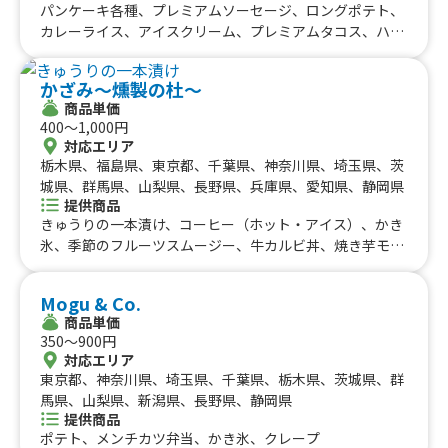
パンケーキ各種、プレミアムソーセージ、ロングポテト、
カレーライス、アイスクリーム、プレミアムタコス、ハン
バーガー、ステーキ丼、おにぎり（2個入り）、ソフトク
リーム、トルコアイス、台湾かき氷（マンゴー）、ワッフ
かざみ～燻製の杜～
ル、ワンポンドステーキ、肉巻きおにぎり、冷やしパイン
商品単価
orきゅうりの浅漬け、タコライス、チーズハットグ、豚
400〜1,000円
丼、ソフトドリンク、ホットドッグ、トルネードポテト、
対応エリア
ケバブ、チュロス（1本）、ロングフランク、たこ焼き（6
栃木県、福島県、東京都、千葉県、神奈川県、埼玉県、茨
個入り）、クレープ、唐揚げ（3個）、ポテトフライ、焼
城県、群馬県、山梨県、長野県、兵庫県、愛知県、静岡県
きそば、かき氷
提供商品
きゅうりの一本漬け、コーヒー（ホット・アイス）、かき
氷、季節のフルーツスムージー、牛カルビ丼、焼き芋モン
ブランラテ、やわらか豚角煮、季節のフルーツ盛り、ザク
盛りチキン＆ポテトオーロラソース、ケバブサンド、熟成
Mogu & Co.
ベーコン串、スモークスペアリブ、究極のもつ煮込み、肉
商品単価
巻きごはん、燻製職人ミックス焼き、しらす丼、ベーコン
350〜900円
ソーセージ盛り合わせ、ベーコン焼きそば
対応エリア
東京都、神奈川県、埼玉県、千葉県、栃木県、茨城県、群
馬県、山梨県、新潟県、長野県、静岡県
提供商品
ポテト、メンチカツ弁当、かき氷、クレープ