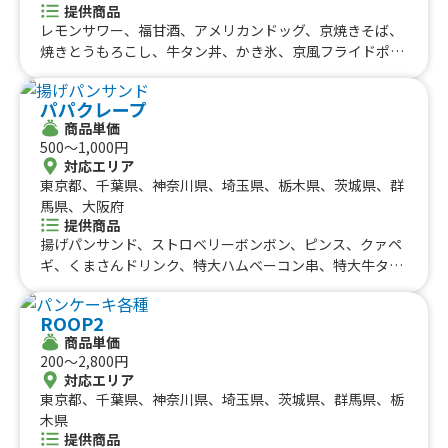
提供商品
レモンサワー、福甘酒、アメリカンドッグ、京焼きそば、
焼きとうもろこし、牛タン丼、かき氷、京風フライドポテ
ト、チーズ京七味ポテト、明太マヨポテト、チーズしょう
ゆポテト、ビール、ホットワイン、ハイボール、アイスレ
パパクレープ
モネード、チーズハットグ、京おでん、骨無し手羽先、牛
商品単価
タン串、ハラミ串 、牛タン丼、生搾り抹茶モンブラン、伊
500〜1,000円
勢たまりしょうゆからあげ、京風たこ焼き
対応エリア
東京都、千葉県、神奈川県、埼玉県、栃木県、茨城県、群
馬県、大阪府
提供商品
揚げパンサンド、ストロベリーボンボン、ピンス、クァペ
ギ、くまさんドリンク、特大ハムベーコン串、特大牛タン
串、イチゴプリン、キンパ、もんじゃコロッケ、ハンバー
ガー、イチゴ飴、ベビーカステラ、クレープ
ROOP2
商品単価
200〜2,800円
対応エリア
東京都、千葉県、神奈川県、埼玉県、茨城県、群馬県、栃
木県
提供商品