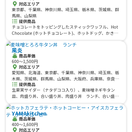
対応エリア
東京都、千葉県、神奈川県、埼玉県、栃木県、茨城県、群
馬県、山梨県
提供商品
チョコレートをトッピングしたスティックワッフル、Hot
Chocolate (ホットチョコレート)、ホットドッグ、かき
氷、レモネード、美味しいハワイアンスタイルのかき氷
風炎
商品単価
600〜1,500円
対応エリア
愛知県、北海道、東京都、千葉県、神奈川県、埼玉県、栃
木県、茨城県、群馬県、山梨県、大阪府、兵庫県、奈良
提供商品
県、京都府、滋賀県、静岡県、三重県、岐阜県
生果実サイダー（ナタデココ入り）、麦味噌ネギ牛タン
皿、肉盛り丼、合い盛り丼、肉盛り丼 ランチ、合い盛り
丼 ランチ、麦味噌とろろハンバーグ丼 ランチ、麦味噌
とろろハンバーグ丼、麦味噌とろろ牛タン丼 ランチ、麦
YAMAkitchen
味噌とろろ牛タン丼
商品単価
400〜1,600円
対応エリア