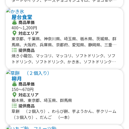
九州のケータリングカー
ップ、ミックスホイップ、ハチミツレモン(炭酸)、かき氷
#タイ料理
#軽食・スナック
#パスタ
ホイップ、マンゴー生クリーム、レインボーかき氷、かき
福岡県
佐賀県
長崎県
熊本県
大分県
宮崎県
鹿児島県
#りんご飴・フルーツ飴
#スイーツ
#キューバサンド
屋台食堂
氷、みかんパフェ、チョコバナナパフェ、苺バナナ、苺カ
沖縄のケータリングカー
商品単価
#アサイーボウル
#10円パン
#レモネード
スタード、苺クリーム、はちみつチーズクリーム、モンブ
400〜1,200円
ランクレープ、ブルーベリーチーズ、バナナクリーム、こ
沖縄県
対応エリア
がしマシュマロ、みかんクレープ、抹茶バナナクリーム、
東京都、千葉県、神奈川県、埼玉県、栃木県、茨城県、群
ブルーハワイアイス氷、スイカキ氷、ティラミス、パフェ
馬県、大阪府、兵庫県、京都府、愛知県、静岡県、三重
アイス、レインボーアイス氷、チョコバナナカスタード、
提供商品
県、岐阜県、新潟県、山梨県、長野県
ワイワイクレープ、アイスクレープ、ブルーベリークリー
焼き小龍包、マッコリ、マッコリ、ソフトドリンク、ソフ
ム、ストロベリークリーム、シュガーバター、抹茶クリー
トドリンク、ソフトドリンク、かき氷、ソフトドリンク、
ム、チョコバナナ、キャラメルバナナ
牛タン串、牛串、桜だんご、チュロス、レモンサワー、ハ
イボール、缶ビール、生ビール、焼き団子、クレープ、タ
柳月
ピオカドリンク、シャインマスカット飴、りんご飴、いち
商品単価
ご飴、浜焼き、唐揚げ、塩唐揚げ、焼きそば、信州みそラ
150〜670円
ーメン、かき氷、山賊焼
対応エリア
栃木県、東京都、埼玉県、群馬県
提供商品
草餅 （２個入り）、わらび餅、芋ようかん、芋クリーム
（３個入り）、だんご （一本）