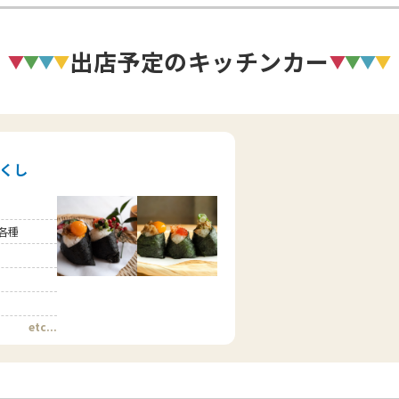
出店予定のキッチンカー
くし
各種
etc...