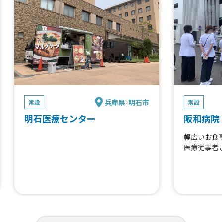
ず胡椒からあげ 大、ゆず胡椒からあげ
中、ゆず胡椒からあげ 小、アゴ旨出汁
からあげ(モモ) 中、アゴ旨 出汁からあ
げ(モモ) 小、自家製レモネード/レモン
スカッシュ、ホットレモネード、コー
ヒー(HOT/ICE)、カフェラテ(HOT/IC
E)、キャラメルラテ(HOT/ICE)、有機ロ
ーズヒップティー『ヴィーナスの紅い
果実』、生ビール、樽詰ハイボール、
兵庫県
明石市
レモンサワー/プレーンサワー、ノンア
常設
常設
ルコールビール
明石医療センター
阪和病院
幅広いお食
医療従事者