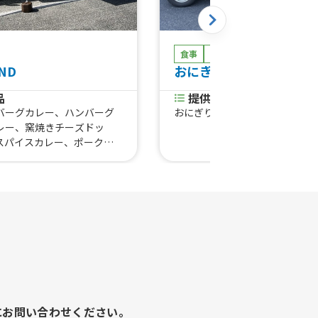
食事
物販
ND
おにぎりどうぞ。
品
提供商品
バーグカレー、ハンバーグ
おにぎり
レー、窯焼きチーズドッ
スパイスカレー、ポークフ
ズ、カルニタス(豚肉のタコ
豚しょうが焼き丼
にお問い合わせください。