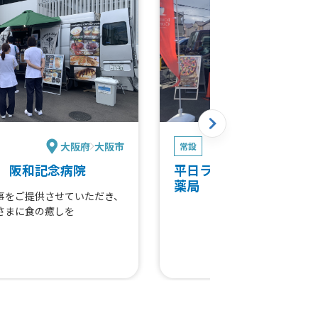
大阪府
大阪市
大
常設
 阪和記念病院
平日ランチタイム かな
薬局
事をご提供させていただき、
さまに食の癒しを