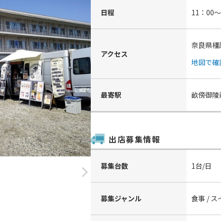
日程
11：00
奈良県橿
アクセス
地図で確
最寄駅
畝傍御陵
出店募集情報
募集台数
1台/日
arrow_forward_ios
募集ジャンル
食事 / 