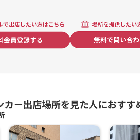
個入り(ムネ6個・モモ4個)、ポテからセ
ット、近江牛メンチカツ 3個、近江牛メ
ンチカツ 1個、近江牛コロッケ 5個(+1
個増量)、近江牛コロッケ 2個、近江牛
ルで出店したい方はこちら
場所を提供したい
コロッケ 1個、おまかせ日替わり弁当、
とり天弁当(かぼすポン酢付き) 小、と
無料で問い合わ
料会員登録する
り天弁当(かぼすポン酢付き) 中、ジョ
ニー弁当(骨付き)、ゆず胡椒弁当 中、
ゆず胡椒弁当 小、出汁ミックス弁当(ム
ネ・出汁モモのミックス) 大、出汁ミッ
クス弁当(ムネ・出汁モモのミックス)
中、出汁ミックス弁当(ムネ・出汁モモ
のミックス) 小、出汁からあげ弁当 中、
出汁からあげ弁当 小、骨なしミックス
弁当(ムネ・モモのミックス) 大、骨な
しミックス弁当(ムネ・モモのミックス)
ンカー出店場所を見た人におすす
中、骨なしミックス弁当(ムネ・モモの
所
ミックス) 小、骨なしモモ弁当 中、骨な
しモモ弁当 小、骨なしムネ弁当 大、骨
なしムネ弁当 中、骨なしムネ弁当 小、
からあげ丼、揚げたて！チュロス、ゴ
ボウのからあげ、フライドポテト、ゆ