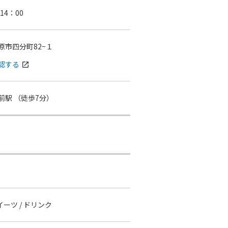
～14：00
原市四分町82−１
認する
open_in_new
前駅
（徒歩7分）
スイーツ / ドリンク