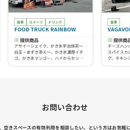
食事
スイーツ
ドリンク
食事
FOOD TRUCK RAINBOW
VAGAVO
提供商品
提供商
アサイーシェイク、かき氷宇治抹茶〜
チーズハン
白玉・あずき添え〜、かき氷濃厚イチ
スパイスカ
ゴ、かき氷マンゴー、ハイからセット
グ、チキン
(ハイボール+骨なしミックスセット5個
ィリーチー
入り)、あんドーナツ、揚げたて！カレ
ス3個)、
ーパン、王道タコライス、ジョニーの
からあげ(骨付き) 6本入り、ジョニーの
からあげ(骨付き) 4本入り、ジョニーの
からあげ(骨付き) 3本入り、骨なしムネ
からあげ 小、骨なしムネからあげ 中、
お問い合わせ
骨なしムネからあげ 大、骨なしモモか
らあげ 小、骨なしモモからあげ 中、骨
なしミックスセット 5個入り(ムネ3個・
モモ2個）、骨なしミックスセット 10
、空きスペースの有効利用を相談したい、という方はお気軽