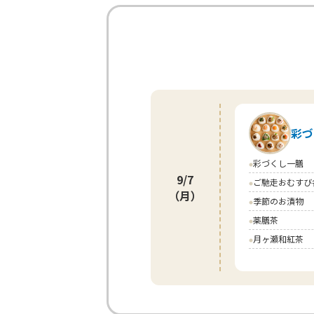
彩づ
彩づくし一膳
circle
9/7
ご馳走おむすび
circle
（月）
季節のお漬物
circle
薬膳茶
circle
月ヶ瀬和紅茶
circle