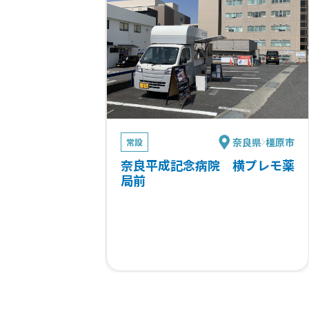
奈良県
橿原市
常設
奈良平成記念病院 横プレモ薬
局前