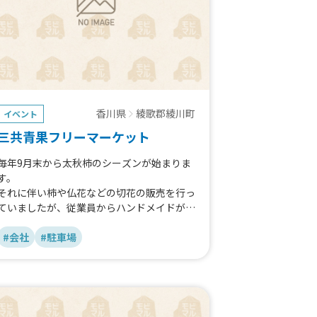
香川県
綾歌郡綾川町
イベント
三共青果フリーマーケット
毎年9月末から太秋柿のシーズンが始まりま
す。
それに伴い柿や仏花などの切花の販売を行っ
ていましたが、従業員からハンドメイドが好
きな人がおり、フリマを開催しませんか？と
いう意見で初めて取り組むことになりまし
#会社
#駐車場
た。
その時にお客さんに何か飲食も提供できたら
という事でキッチンカーでの対応ができない
かと思い応募してみました。