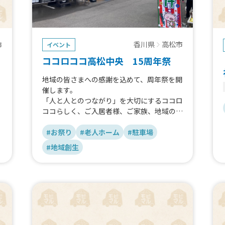
香川県
高松市
市
イベント
ココロココ高松中央 15周年祭
地域の皆さまへの感謝を込めて、周年祭を開
催します。
「人と人とのつながり」を大切にするココロ
ココらしく、ご入居者様、ご家族、地域の皆
さまが一緒に楽しめるイベントをご用意しま
した。
#お祭り
#老人ホーム
#駐車場
当日はMobimaruのキッチンカーも出店し、
#地域創生
美味しいグルメをお楽しみいただけます。
ぜひお気軽にお立ち寄りいただき、笑顔あふ
れるひとときをお過ごしください。
スタッフ一同、皆さまのお越しを心よりお待
ちしております。