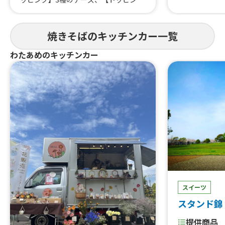
鮭)、日替り弁
グ】フランク、【トッピング】気まぐ
揚げ、ビール
れ肉乗せ、【季節限定トッピング】お
ばバーガー(2
やじの野菜まし、ナポリタン風焼きそ
焼きそばのキッチンカー一覧
とろふわオムラ
ば「ミニナポ焼き」、ナポリタン風焼
の唐揚げ&コ
きそば「ナポ焼き」900、炙り豚バラ
わたあめのキッチンカー
揚げ&ミニミ
飯、ドーナッツ、デコレーションドー
唐揚げ&ポテ
ナッツ、アメリカンドッグ、串フラン
げ、中途半端
ク、ポテトフライ、シャカシャカポテ
玉とんぺい焼
ト、チーズナポ焼きドッグ、ナポ焼き
ば、特製ソー
ドッグ、ジャンボ牛串焼き、ジャンボ牛
串ステーキ700、湘南しらなみ熟成豚の
串焼き、肉巻き串おにぎり、厚切り豚タ
ン串焼き、かき氷、星降るかき氷、マ
ンゴーミサイル、メロンソーダ、メロ
ンクリームソーダ、アルコールフリー
ビール、レモンスカッシュ、ノンアル
モヒート、アイスコーヒー、アイスカ
スイーツ
フェ・オ・レ、ホットコーヒー、ウィ
ンナーコーヒー、ホットカフェ・オ・
スタンド錦
レ、ホットティー、ホットチョコ、コ
ロナビール
提供商品