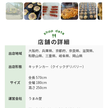
店舗の詳細
大阪府
、
兵庫県
、
京都府
、
奈良県
、
滋賀県
、
出店地域
和歌山県
、
三重県
、
岐阜県
、
岡山県
出店形態
キッチンカー（クイックデリバリー）
全長 570cm
サイズ
全幅 180cm
高さ 250cm
運営会社
うまみ堂