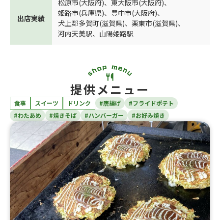
松原市(大阪府)
、
東大阪市(大阪府)
、
姫路市(兵庫県)
、
豊中市(大阪府)
、
出店実績
犬上郡多賀町(滋賀県)
、
栗東市(滋賀県)
、
河内天美駅
、
山陽姫路駅
提供メニュー
食事
スイーツ
ドリンク
#唐揚げ
#フライドポテト
#わたあめ
#焼きそば
#ハンバーガー
#お好み焼き