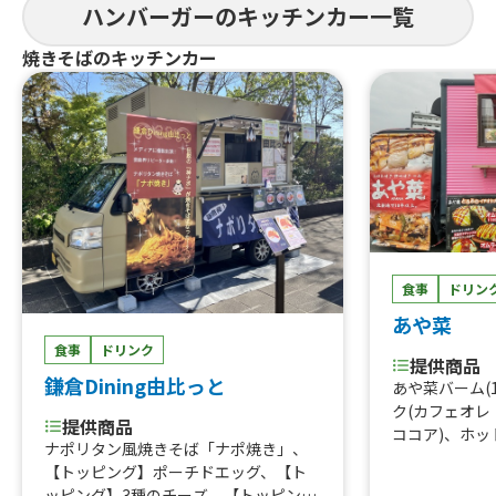
ハンバーガーのキッチンカー一覧
焼きそばのキッチンカー
食事
ドリン
あや菜
食事
ドリンク
提供商品
鎌倉Dining由比っと
あや菜バーム(
ク(カフェオ
提供商品
ココア)、ホッ
ナポリタン風焼きそば「ナポ焼き」、
茶)、日替りお
【トッピング】ポーチドエッグ、【ト
惣菜(1カップ
ッピング】3種のチーズ、【トッピン