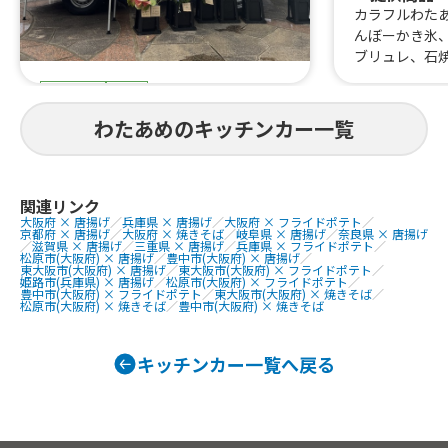
カラフルわた
んぼーかき氷
ブリュレ、石
スイーツ
物販
フラワーショップモハラ
わたあめのキッチンカー一覧
提供商品
フラワードーム、グラスドライブー
ケ、ハーバリウム、アイアンインテリ
関連リンク
大阪府 × 唐揚げ
／
兵庫県 × 唐揚げ
／
大阪府 × フライドポテト
／
ア、スワッグ、リース、フォトフレー
京都府 × 唐揚げ
／
大阪府 × 焼きそば
／
岐阜県 × 唐揚げ
／
奈良県 × 唐揚げ
ム、フラワーボックスアレンジ、生
／
滋賀県 × 唐揚げ
／
三重県 × 唐揚げ
／
兵庫県 × フライドポテト
／
松原市(大阪府) × 唐揚げ
／
豊中市(大阪府) × 唐揚げ
／
花、ミニブーケ、フランクフルト、わ
東大阪市(大阪府) × 唐揚げ
／
東大阪市(大阪府) × フライドポテト
／
姫路市(兵庫県) × 唐揚げ
／
松原市(大阪府) × フライドポテト
／
たあめ、かき氷、ソフトクリーム、く
豊中市(大阪府) × フライドポテト
／
東大阪市(大阪府) × 焼きそば
／
松原市(大阪府) × 焼きそば
／
豊中市(大阪府) × 焼きそば
まちゃんボトルわたあめ、ホットチョ
コレート
キッチンカー一覧へ戻る