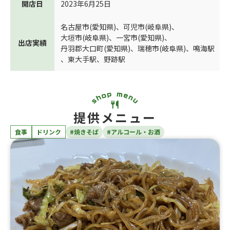
開店日
2023年6月25日
名古屋市(愛知県)
、
可児市(岐阜県)
、
大垣市(岐阜県)
、
一宮市(愛知県)
、
出店実績
丹羽郡大口町(愛知県)
、
瑞穂市(岐阜県)
、
鳴海駅
、
東大手駅
、
野跡駅
提供メニュー
食事
ドリンク
#焼きそば
#アルコール・お酒