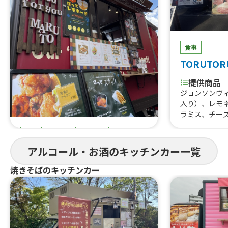
食事
TORUTOR
提供商品
ジョンソンヴ
入り）、レモ
ラミス、チー
はらみ焼肉あ
食事
スイーツ
ドリンク
すじ煮込み、
重、はらみス
まると
アルコール・お酒のキッチンカー一覧
牛タン串、な
にわ黒牛ステ
提供商品
焼きそばのキッチンカー
巻きおにぎり、
ぐるぐるウインナー、QQボール、生ビ
熟成ハラミ串
ール、ゆめかわひんやりスイーツ、豚
焼肉丼、大阪美
角煮丼、かき氷、ほっとスナック、か
美人カステラ2
す大根、ホットレモネード、唐揚げ、le
0個、チュロ
monade、つくねフリット、つくねカ