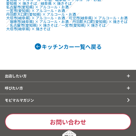
ク、ポテトフライ、シャカシャカポテ
玉とんぺい焼
愛知県 × 焼きそば
／
岐阜県 × 焼きそば
／
ト、チーズナポ焼きドッグ、ナポ焼き
名古屋市(愛知県) × アルコール・お酒
／
ば、特製ソー
一宮市(愛知県) × アルコール・お酒
／
ドッグ、ジャンボ牛串焼き、ジャンボ牛
丹羽郡大口町(愛知県) × アルコール・お酒
／
大垣市(岐阜県) × アルコール・お酒
／
可児市(岐阜県) × アルコール・お酒
串ステーキ700、湘南しらなみ熟成豚の
／
瑞穂市(岐阜県) × アルコール・お酒
／
丹羽郡大口町(愛知県) × 焼きそば
／
名古屋市(愛知県) × 焼きそば
／
一宮市(愛知県) × 焼きそば
／
串焼き、肉巻き串おにぎり、厚切り豚タ
大垣市(岐阜県) × 焼きそば
ン串焼き、かき氷、星降るかき氷、マ
ンゴーミサイル、メロンソーダ、メロ
ンクリームソーダ、アルコールフリー
キッチンカー一覧へ戻る
ビール、レモンスカッシュ、ノンアル
モヒート、アイスコーヒー、アイスカ
フェ・オ・レ、ホットコーヒー、ウィ
ンナーコーヒー、ホットカフェ・オ・
出店したい方
レ、ホットティー、ホットチョコ、コ
ロナビール
呼びたい方
モビマルマガジン
お問い合わせ