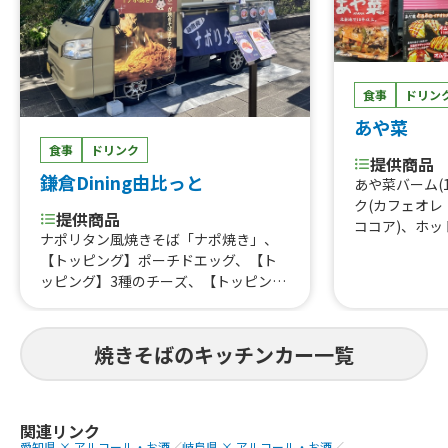
ーク焼きそば
レー、つくねライス
ェ、焼き鳥、
しパイン、な
ば、フランク
タン重、唐揚
食事
ドリン
こ焼き
あや菜
食事
ドリンク
提供商品
鎌倉Dining由比っと
あや菜バーム(
ク(カフェオ
提供商品
ココア)、ホッ
ナポリタン風焼きそば「ナポ焼き」、
茶)、日替りお
【トッピング】ポーチドエッグ、【ト
惣菜(1カップ
ッピング】3種のチーズ、【トッピン
鮭)、日替り弁
グ】フランク、【トッピング】気まぐ
揚げ、ビール
れ肉乗せ、【季節限定トッピング】お
ばバーガー(2
やじの野菜まし、ナポリタン風焼きそ
焼きそばのキッチンカー一覧
とろふわオムラ
ば「ミニナポ焼き」、ナポリタン風焼
の唐揚げ&コ
きそば「ナポ焼き」900、炙り豚バラ
揚げ&ミニミ
飯、ドーナッツ、デコレーションドー
唐揚げ&ポテ
ナッツ、アメリカンドッグ、串フラン
関連リンク
げ、中途半端
愛知県 × アルコール・お酒
／
岐阜県 × アルコール・お酒
／