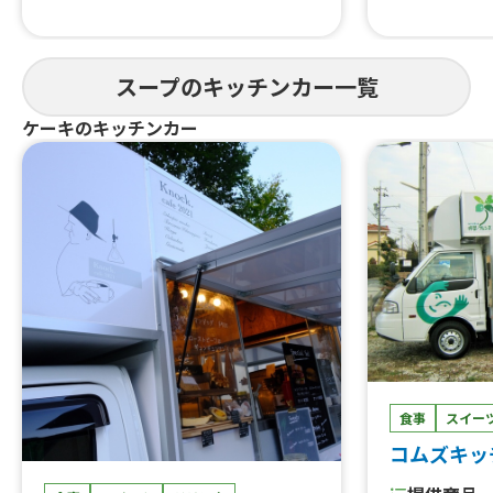
ド、ハンバーグ丼、玉ねぎと熟成ベー
ープ、フルー
コンのスープ、ローストビーフ丼スー
ード、自家製
プセット、ビーフサンド、スープセッ
ル各種、ホッ
ト、ハンバーグ丼スープセット、大盛
ヒー、アイス
スープのキッチンカー一覧
り
ス、パッショ
カ・コーラ、
ケーキのキッチンカー
食事
スイー
コムズキッ