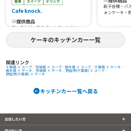
提供商品
食事
スイーツ
ドリンク
餃子各種・バ
Cafe knock.
ォンケーキ・
提供商品
ローストビーフのぎゅんぎゅんサン
ド、レモンスパイシードッグ、ジャーマ
ケーキのキッチンカー一覧
ンドッグ、ベルギーワッフル、オーツa
ndチョコチャンククッキー、カヌレ、
NYチーズケーキ、コーヒー各種、ハニ
ーレモンスカッシュ
関連リンク
千葉県 × スープ
／
茨城県 × スープ
／
栃木県 × スープ
／
千葉県 × ケーキ
／
栃木県 × ケーキ
／
茨城県 × ケーキ
／
野田市(千葉県) × スープ
／
野田市(千葉県) × ケーキ
キッチンカー一覧へ戻る
出店したい方
呼びたい方