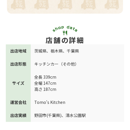
店舗の詳細
出店地域
茨城県
、
栃木県
、
千葉県
出店形態
キッチンカー（その他）
全長 339cm
サイズ
全幅 147cm
高さ 187cm
運営会社
Tomo's Kitchen
出店実績
野田市(千葉県)
、
清水公園駅