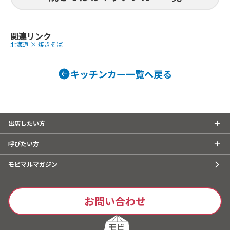
ば「ミニナポ焼き」、ナポリタン風焼
の唐揚げ&コ
きそば「ナポ焼き」900、炙り豚バラ
揚げ&ミニミ
飯、ドーナッツ、デコレーションドー
唐揚げ&ポテ
ナッツ、アメリカンドッグ、串フラン
関連リンク
げ、中途半端
北海道 × 焼きそば
ク、ポテトフライ、シャカシャカポテ
玉とんぺい焼
ト、チーズナポ焼きドッグ、ナポ焼き
ば、特製ソー
ドッグ、ジャンボ牛串焼き、ジャンボ牛
キッチンカー一覧へ戻る
串ステーキ700、湘南しらなみ熟成豚の
串焼き、肉巻き串おにぎり、厚切り豚タ
ン串焼き、かき氷、星降るかき氷、マ
ンゴーミサイル、メロンソーダ、メロ
ンクリームソーダ、アルコールフリー
出店したい方
ビール、レモンスカッシュ、ノンアル
モヒート、アイスコーヒー、アイスカ
呼びたい方
フェ・オ・レ、ホットコーヒー、ウィ
ンナーコーヒー、ホットカフェ・オ・
モビマルマガジン
レ、ホットティー、ホットチョコ、コ
ロナビール
お問い合わせ