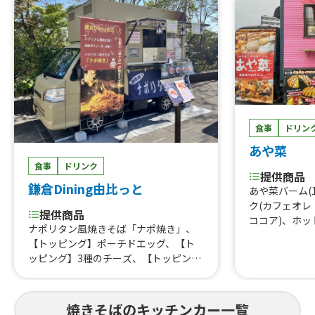
食事
ドリン
あや菜
食事
ドリンク
提供商品
鎌倉Dining由比っと
あや菜バーム(
ク(カフェオ
提供商品
ココア)、ホッ
ナポリタン風焼きそば「ナポ焼き」、
茶)、日替りお
【トッピング】ポーチドエッグ、【ト
惣菜(1カップ
ッピング】3種のチーズ、【トッピン
鮭)、日替り弁
グ】フランク、【トッピング】気まぐ
揚げ、ビール
れ肉乗せ、【季節限定トッピング】お
ばバーガー(2
やじの野菜まし、ナポリタン風焼きそ
焼きそばのキッチンカー一覧
とろふわオムラ