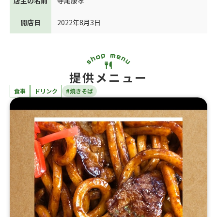
店主の名前
寺尾康孝
開店日
2022年8月3日
提供メニュー
食事
ドリンク
#焼きそば