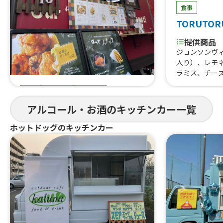
食事
TORUTOR
提供商品
ジョンソンヴ
入り）、レモ
ラミス、チー
はらみ焼肉あ
食事
スイーツ
ドリンク
すじ煮込み、
重、はらみス
まると
アルコール・お酒のキッチンカー一覧
牛タン串、な
にわ黒牛ステ
提供商品
ホットドッグのキッチンカー
巻きおにぎり、
ぐるぐるウインナー、QQボール、生ビ
熟成ハラミ串
ール、ゆめかわひんやりスイーツ、豚
焼肉丼、大阪美
角煮丼、かき氷、ほっとスナック、か
美人カステラ2
す大根、ホットレモネード、唐揚げ、le
0個、チュロ
monade、つくねフリット、つくねカ
ーク焼きそば
レー、つくねライス
ェ、焼き鳥、
しパイン、な
ば、フランク