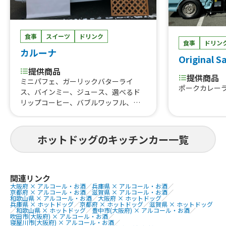
タン重、唐揚
こ焼き
食事
スイーツ
ドリンク
食事
ドリン
カルーナ
Original S
提供商品
提供商品
ミニパフェ、ガーリックバターライ
ポークカレー
ス、バインミー、ジュース、選べるド
リップコーヒー、バブルワッフル、デ
ザートパン、スモア、ちょっとかわった
ベビーカステラ、ホットドック、ホッ
トサンド
ホットドッグのキッチンカー一覧
関連リンク
大阪府 × アルコール・お酒
／
兵庫県 × アルコール・お酒
／
京都府 × アルコール・お酒
／
滋賀県 × アルコール・お酒
／
和歌山県 × アルコール・お酒
／
大阪府 × ホットドッグ
／
兵庫県 × ホットドッグ
／
京都府 × ホットドッグ
／
滋賀県 × ホットドッグ
／
和歌山県 × ホットドッグ
／
豊中市(大阪府) × アルコール・お酒
／
吹田市(大阪府) × アルコール・お酒
／
寝屋川市(大阪府) × アルコール・お酒
／