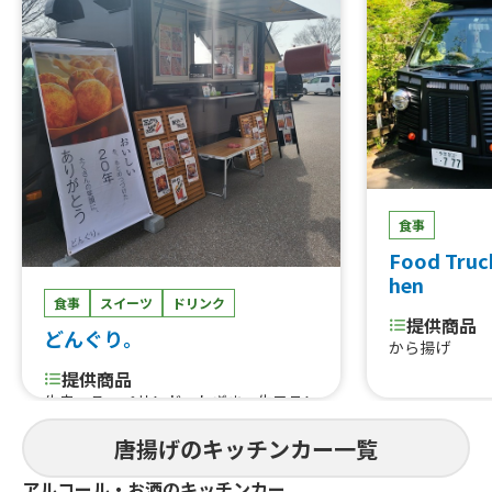
食事
Food Truc
hen
食事
スイーツ
ドリンク
提供商品
どんぐり。
から揚げ
提供商品
牛串、こっぺサンド、ねぎま、生フラン
ク、唐揚げ丼、カルビ丼、ドラゴンロ
唐揚げのキッチンカー一覧
ングポテト、ソフトドリンク、ロース
トビーフサンド、台湾唐揚げ、味噌カツ
アルコール・お酒のキッチンカー