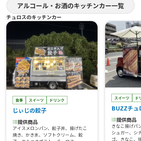
重、はらみス
まると
アルコール・お酒のキッチンカー一覧
牛タン串、な
にわ黒牛ステ
提供商品
チュロスのキッチンカー
巻きおにぎり、
ぐるぐるウインナー、QQボール、生ビ
熟成ハラミ串
ール、ゆめかわひんやりスイーツ、豚
焼肉丼、大阪美
角煮丼、かき氷、ほっとスナック、か
美人カステラ2
す大根、ホットレモネード、唐揚げ、le
0個、チュロ
monade、つくねフリット、つくねカ
ーク焼きそば
レー、つくねライス
ェ、焼き鳥、
しパイン、な
ば、フランク
タン重、唐揚
こ焼き
スイーツ
ド
食事
スイーツ
ドリンク
BUZZチ
じぃじの餃子
提供商品
提供商品
きなこ揚げパ
アイスメロンパン、餃子丼、揚げたこ
シュガー、シ
焼き、かき氷、ソフトクリーム、餃
ゴ、きなこ、