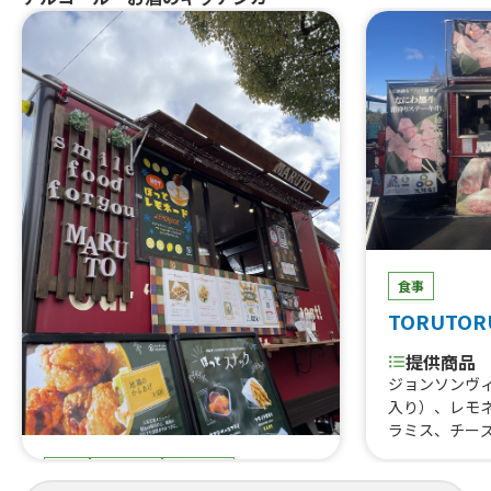
バーガー、かき氷、日替わり丼、日替
わり弁当、串カツ、たません、生ビー
ル、ハイボール、あら、やだ 唐揚
げ、屋台の焼きそば、日替わりパスタ
（サラダ付き）、たこ焼き
食事
TORUTOR
提供商品
ジョンソンヴ
入り）、レモ
ラミス、チー
はらみ焼肉あ
食事
スイーツ
ドリンク
すじ煮込み、