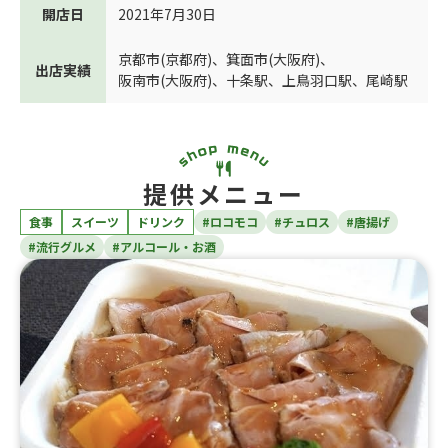
開店日
2021年7月30日
京都市(京都府)
、
箕面市(大阪府)
、
出店実績
阪南市(大阪府)
、
十条駅
、
上鳥羽口駅
、
尾崎駅
提供メニュー
食事
スイーツ
ドリンク
#ロコモコ
#チュロス
#唐揚げ
#流行グルメ
#アルコール・お酒