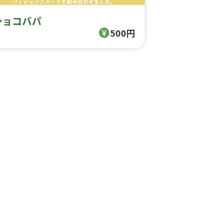
ショコバパ
500円