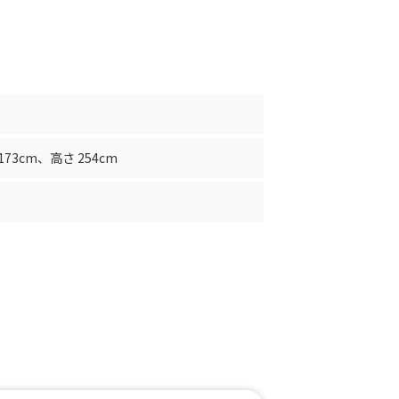
173cm
、
高さ 254cm