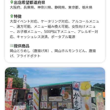
出店希望都道府県
大阪府
、
兵庫県
、
神奈川県
、
静岡県
、
東京都
、
栃木県
特徴
大型イベント対応
、
ケータリング対応
、
アルコールメニュ
ー
、
遠方可能
、
メニュー組み換え可能
、
女性向けメニュ
ー
、
お子様メニュー
、
500円以下メニュー
、
アレルギー対
応
、
キャッシュレス決済
、
ポータブル電源
提供商品
岡山とりめし（唐揚げ丼）、岡山ホルモンうどん、唐揚
げ、フライドポテト