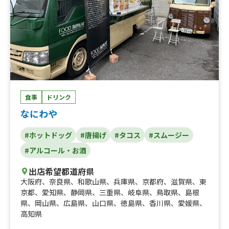
食事
ドリンク
なにわや
#ホットドッグ
#唐揚げ
#タコス
#スムージー
#アルコール・お酒
出店希望都道府県
大阪府
、
奈良県
、
和歌山県
、
兵庫県
、
京都府
、
滋賀県
、
東
京都
、
愛知県
、
静岡県
、
三重県
、
岐阜県
、
鳥取県
、
島根
県
、
岡山県
、
広島県
、
山口県
、
徳島県
、
香川県
、
愛媛県
、
高知県