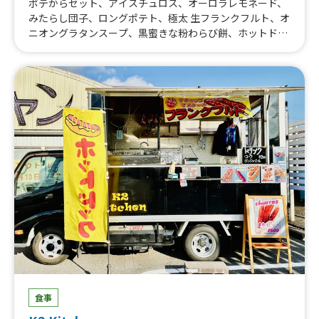
ポテからセット、アイスチュロス、オーロラレモネード、
みたらし団子、ロングポテト、極太 生フランクフルト、オ
ニオングラタンスープ、黒蜜きな粉わらび餅、ホットドッ
クセット、焼きマシュマロ、揚げたこ焼き、かき氷、フラ
イドポテト、ポップコーン、専門店のフルーツサンド、カ
モ串、極太 チーズフランク、チュロス、フランクフルト、
フィッシュアンドチップス
食事