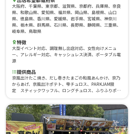
出店希望都道府県
大阪府
、
千葉県
、
東京都
、
滋賀県
、
京都府
、
兵庫県
、
奈良
県
、
和歌山県
、
愛知県
、
福井県
、
岡山県
、
島根県
、
山口
県
、
徳島県
、
香川県
、
愛媛県
、
岩手県
、
宮城県
、
神奈川
県
、
栃木県
、
群馬県
、
石川県
、
長野県
、
静岡県
、
三重県
、
岐阜県
、
鳥取県
特徴
大型イベント対応
、
調理無し出店対応
、
女性向けメニュ
ー
、
アレルギー対応
、
キャッシュレス決済
、
ポータブル電
源
提供商品
京風出汁たこ焼き、だし巻きたまごの和風あんかけ、京乃
からあげ、京風出汁ポテト、雫チュロス、PARKJAM限
定 スティックワッフル、ロングチュロス、ふりふりポテ
ト、アイスブリュレクレープ、黄桃氷、大吉からあげ、削
りマンゴー、いちご氷、かき氷、からあげ弁当、大吉から
あげ丼、とろとろ杏仁豆腐、台湾からあげ、ジーロー飯、
ルーロー飯、トロトロ豚バラ軟骨角煮飯、チキンオーバー
ライス、鶏皮せんべい、MAXポテト、中津からあげ