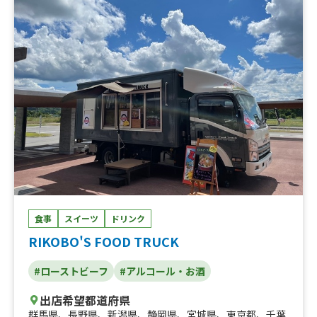
ンクフルト、焼き牡蠣 蒸し牡蠣、焼きそば、牛串、かき
氷、ソフトクリーム
食事
スイーツ
ドリンク
RIKOBO'S FOOD TRUCK
#ローストビーフ
#アルコール・お酒
出店希望都道府県
群馬県
、
長野県
、
新潟県
、
静岡県
、
宮城県
、
東京都
、
千葉