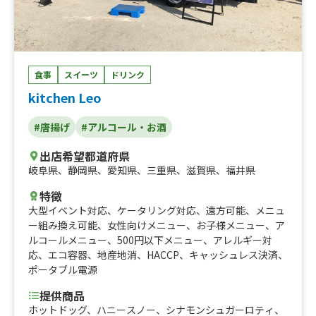
グ、チーズハットグ、チーズボール、三田牛メンチカツ、
三田牛コロッケ、フランクフルト、牛串（牛タン、牛ハラ
ミ、牛カルビ）三田牛（メンチカツ、コロッケ）チーズハ
ットグ、チーズボール、フランクフルト、フライドポテ
ト、ダージーパイ、アルコール、牛串（牛タン、牛ハラ
食事
スイーツ
ドリンク
ミ、牛カルビ）三田牛（メンチカツ、コロッケ）チーズハ
kitchen Leo
ットグ、チーズボール、フランクフルト、ポテト、ドリン
ク（アルコール）、三田牛メンチカツ、三田牛コロッケセ
#唐揚げ
#アルコール・お酒
ット、①トルティーヤ（タコス、ジャークチキン、プルコ
ギ、ドック）②ドリンク（アルコール、ソフトドリンク
出店希望都道府県
等）、ボリューム弁当
岐阜県
、
静岡県
、
愛知県
、
三重県
、
滋賀県
、
福井県
特徴
大型イベント対応
、
ケータリング対応
、
遠方可能
、
メニュ
ー組み換え可能
、
女性向けメニュー
、
お子様メニュー
、
ア
ルコールメニュー
、
500円以下メニュー
、
アレルギー対
応
、
エコ容器
、
地産地消
、
HACCP
、
キャッシュレス決済
、
ポータブル電源
提供商品
ホットドッグ、ハニースノー、シナモンシュガーロティ、