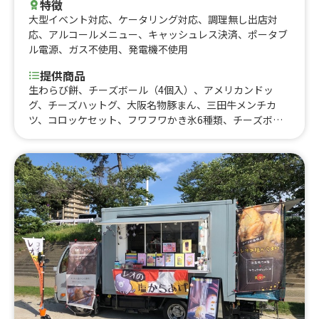
特徴
大型イベント対応
、
ケータリング対応
、
調理無し出店対
応
、
アルコールメニュー
、
キャッシュレス決済
、
ポータブ
ル電源
、
ガス不使用
、
発電機不使用
提供商品
生わらび餅、チーズボール（4個入）、アメリカンドッ
グ、チーズハットグ、大阪名物豚まん、三田牛メンチカ
ツ、コロッケセット、フワフワかき氷6種類、チーズボー
ル（5個入）、フリフリポテト、三田牛メンチカツ、コロ
ッケ弁当、たい焼き、牛タン串、チュロス、生ビール、角
ハイボール、酎ハイ、ノーアルコール、三田牛メンチカ
ツ、コロッケセット、その他サイドメニュー、牛丼、ふわ
ふわ果実かき氷、ハワイアンバーガー、かき氷（ふわふわ
氷）、生ビール、ハイボール、酎ハイ、ソフトドリンク、
かき氷、三田牛（メンチカツ、コロッケ）チーズハット
グ、チーズボール、フランクフルト、フライドポテト、ダ
ージーパイ、かき氷、かしみん焼き（泉州岸和田名物）ダ
ージーパイ、フランクフルト、ソフトドリンク、ダージー
パイ、かき氷、チーズボール、チーズドック、ダージーパ
イ、三田牛メンチカツ、三田牛コロッケ、フランクフル
ト、チーズハットグ、チーズボール、ポテトチーズハット