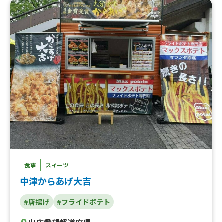
食事
スイーツ
中津からあげ大吉
#唐揚げ
#フライドポテト