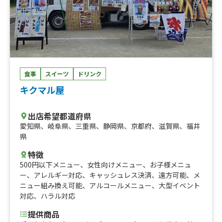
食事
スイーツ
ドリンク
キクマル屋
出店希望都道府県
愛知県
、
岐阜県
、
三重県
、
静岡県
、
京都府
、
滋賀県
、
福井
県
特徴
500円以下メニュー
、
女性向けメニュー
、
お子様メニュ
ー
、
アレルギー対応
、
キャッシュレス決済
、
遠方可能
、
メ
ニュー組み換え可能
、
アルコールメニュー
、
大型イベント
対応
、
ハラル対応
提供商品