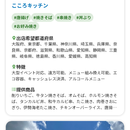
こころキッチン
#唐揚げ
#焼きそば
#串焼き
#丼ぶり
#お好み焼き
出店希望都道府県
大阪府
、
東京都
、
千葉県
、
神奈川県
、
埼玉県
、
兵庫県
、
奈
良県
、
京都府
、
滋賀県
、
和歌山県
、
愛知県
、
静岡県
、
三重
県
、
岐阜県
、
徳島県
、
香川県
、
愛媛県
、
高知県
特徴
大型イベント対応
、
遠方可能
、
メニュー組み換え可能
、
エ
コ容器
、
キャッシュレス決済
、
アルコールメニュー
提供商品
削りいちご、牛タン焼きそば、オムそば、ホルモン焼きそ
ば、タンカルビ丼、和牛カルビ串、たこ焼き、肉巻きおに
ぎり、伊勢海老たこ焼き、チキンオーバーライス、唐揚げ
丼、みかん販売、ほっこり焼き芋、国産牛ハラミ重、ハラ
ミ重、ふりふりポテト、ザンギ、サツマイモチップス、大
分中津唐揚げ、ロングポテト、北海道チーズボール、フラ