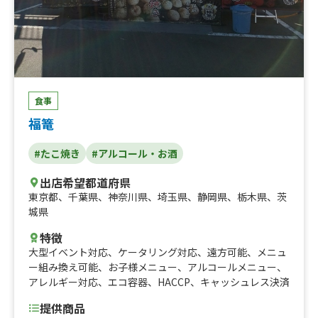
食事
福篭
#たこ焼き
#アルコール・お酒
出店希望都道府県
東京都
、
千葉県
、
神奈川県
、
埼玉県
、
静岡県
、
栃木県
、
茨
城県
特徴
大型イベント対応
、
ケータリング対応
、
遠方可能
、
メニュ
ー組み換え可能
、
お子様メニュー
、
アルコールメニュー
、
アレルギー対応
、
エコ容器
、
HACCP
、
キャッシュレス決済
提供商品