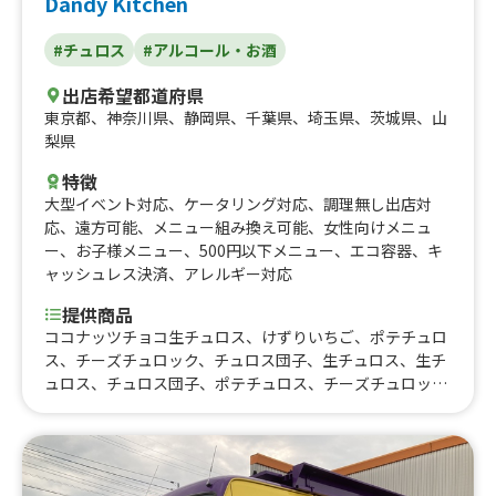
Dandy Kitchen
ん、おにぎらず、フルーツティー、生レモンソーダ、ピン
クカレー、もろこし揚げ、塩からあげ
#チュロス
#アルコール・お酒
出店希望都道府県
東京都
、
神奈川県
、
静岡県
、
千葉県
、
埼玉県
、
茨城県
、
山
梨県
特徴
大型イベント対応
、
ケータリング対応
、
調理無し出店対
応
、
遠方可能
、
メニュー組み換え可能
、
女性向けメニュ
ー
、
お子様メニュー
、
500円以下メニュー
、
エコ容器
、
キ
ャッシュレス決済
、
アレルギー対応
提供商品
ココナッツチョコ生チュロス、けずりいちご、ポテチュロ
ス、チーズチュロック、チュロス団子、生チュロス、生チ
ュロス、チュロス団子、ポテチュロス、チーズチュロッ
ク、けずりいちご、ブルースカッシュ350ml、コーヒー35
0ml、缶ビール350ml、缶サワー・ハイボール350ml、生
チュロス(買取用)、ハーフチュロス団子、ホットチョコレ
ート、追いチーズトッピング