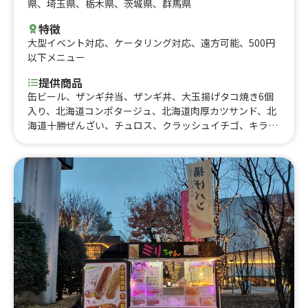
県
、
埼玉県
、
栃木県
、
茨城県
、
群馬県
特徴
大型イベント対応
、
ケータリング対応
、
遠方可能
、
500円
以下メニュー
提供商品
缶ビール、ザンギ弁当、ザンギ丼、大玉揚げタコ焼き6個
入り、北海道コンポタージュ、北海道肉厚カツサンド、北
海道十勝ぜんざい、チュロス、クラッシュイチゴ、キラキ
ラクラッシュジュース、ザンギポテト、生ビール、北海道
ポテトフライ、北海道チーズポテト、北海道地鶏丼、北海
道地鶏、北海道ハラミ丼、北海道ハラミ、レインボーかき
氷、赤肉メロンソーダ、夕張かき氷、唐揚げ2種類セット8
個入り、大盛り唐揚げ弁当、北海道プレミアムコーン小、
北海道プレミアムコーン、北海道チキンスープカレー、北
海道赤肉メロン果肉アイス、ハイボール、おにから弁当、
おにぎり、北海道焼きザンギ ヒミツの醤油 4個入り