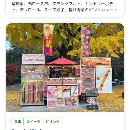
瑠璃氷、鴨ロース串、フランクフルト、カントリーポテ
ト、デリロール、スープ餃子、揚げ野菜のピンクカレー、
よもぎ串団子、ドリンク、気まぐれパフェ、チキンナゲッ
ト、醤油ラーメン、焼きチュロス、鴨ネギ蕎麦、フォー、
バインミー、日替り弁当、よだれ鶏、彩り弁当、ホット梅
酒、熱々おでん、白玉ぜんざい、ホットコーヒー、盛り盛
りポテトフライ、炙り鴨ロース、特製ネギ塩からあげ、カ
ラフルソーダ、アイスコーヒー、赤紫蘇ドリンク、ロング
ポテト、ベトナム チェー、きな粉たっぷり串団子、冷や
しきゅうり、五平餅、スノーボール（かき氷）、台湾まぜ
うどん、ボリューム満点 ふわトロ卵のオムそば、名古屋
味噌カツ丼、ワンタンスープ、レオのしおっ手羽、雪みか
んカルピス、和風チキンカツ丼、よだれ鶏丼、ギリシャヨ
ーグルトアイス（龍眼ハニーがけ）、揚げたこ焼き、ホッ
トラテ、日替りランチ、葱唐揚げ、グリーンカレー、チキ
ンオーバーライス、飛騨牛コロッケ、くずキリ（きなこと
黒みつがけ）、チキンサテ（3本）、手羽先の旨辛煮、ど
っ缶みかん、クラムチャウダー、チキンピカタ丼、からポ
テ、ロングチュロス、ぽて丸君、飛騨牛すじカレー、ロコ
モコ丼、かき氷うどん、たじみそ焼きそば、参鶏湯（薬膳
食事
スイーツ
ドリンク
粥）、和栗の生絞り極細モンブラン、名古屋名物 たませ