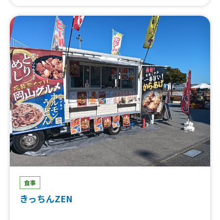
ンホイップクリームイチゴ、クリームソーダ(メロン、イチ
ゴ、ブルーハワイ)L 540ml、クリームソーダ(メロン、イ
チゴ、ブルーハワイ)S 300ml、ソーダ(メロン、イチゴ、
ブルーハワイ、カルピス)L 540ml、ソーダ(メロン、イチ
ゴ、ブルーハワイ、カルピス)S 300ml、フランクフルト、
ジャリジャリかき氷！🍧、揚げパン ホイップクリームチ
ョコソース掛け、レモンスカッシュL (16オンスカッ
プ)、レモンスカッシュS (9オンス)、レモネードL (16オ
ンスカップ)、レモネードS (9オンスカップ)、揚げパン
ホイップクリーム入り！、肉巻きおにぎり棒、唐揚げ(5
個)、揚げパン 20cm！、ジャンボ揚げ餃子12cm、カレ
ーパン、ポップコーン
食事
きっちんZEN