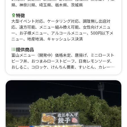
県
、
神奈川県
、
埼玉県
、
栃木県
、
茨城県
特徴
大型イベント対応
、
ケータリング対応
、
調理無し出店対
応
、
遠方可能
、
メニュー組み換え可能
、
女性向けメニュ
ー
、
お子様メニュー
、
アルコールメニュー
、
500円以下メ
ニュー
、
地産地消
、
キャッシュレス決済
提供商品
富山メニュー（開発中）価格未定、唐揚げ、ミニロースト
ビーフ丼、おつまみローストビーフ、日南レモンソーダ、
おしるこ、コロッケ、けんちん蕎麦、すいとん、カレー、
肉巻きおにぎり、Spicy Beef Edge Curry、ポテトフライ、
ロングポテト、生ビール、具沢山ミネストローネ、ミニロ
ーストビーフ丼、ガーリックバタートースト&ローストビ
ーフサラダ、ローディトフライ、ローストビーフ握り5
貫、かき氷、ポップコーン、フリフリポテト、チュロス、
信州かき揚げ蕎麦、ローストビーフ丼