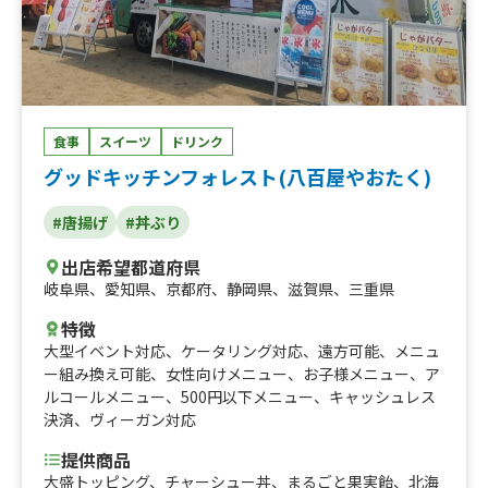
食事
スイーツ
ドリンク
グッドキッチンフォレスト(八百屋やおたく)
#唐揚げ
#丼ぶり
出店希望都道府県
岐阜県
、
愛知県
、
京都府
、
静岡県
、
滋賀県
、
三重県
特徴
大型イベント対応
、
ケータリング対応
、
遠方可能
、
メニュ
ー組み換え可能
、
女性向けメニュー
、
お子様メニュー
、
ア
ルコールメニュー
、
500円以下メニュー
、
キャッシュレス
決済
、
ヴィーガン対応
提供商品
大盛トッピング、チャーシュー丼、まるごと果実飴、北海