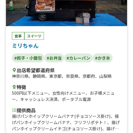
食事
スイーツ
ミリちゃん
#餃子・小籠包
#お弁当
#カレーパン
#かき氷
出店希望都道府県
神奈川県
、
静岡県
、
東京都
、
奈良県
、
京都府
、
山梨県
特徴
500円以下メニュー
、
女性向けメニュー
、
お子様メニュ
ー
、
キャッシュレス決済
、
ポータブル電源
提供商品
揚げパンホイップクリームバナナ(チョコソース掛け)、揚
げパンホイップクリームバナナ、フリフリポテト！、揚げ
パンホイップクリームイチゴ(チョコソース掛け)、揚げパ