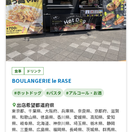
食事
ドリンク
BOULANGERIE le RASE
#ホットドッグ
#パスタ
#アルコール・お酒
出店希望都道府県
東京都
、
千葉県
、
大阪府
、
兵庫県
、
奈良県
、
京都府
、
滋賀
県
、
和歌山県
、
徳島県
、
香川県
、
愛媛県
、
高知県
、
愛知
県
、
岐阜県
、
北海道
、
神奈川県
、
埼玉県
、
栃木県
、
静岡
県
、
三重県
、
広島県
、
福岡県
、
長崎県
、
茨城県
、
群馬県
、