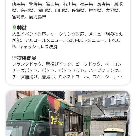
山梨県
、
新潟県
、
富山県
、
石川県
、
福井県
、
長野県
、
鳥取
県
、
島根県
、
岡山県
、
山口県
、
佐賀県
、
熊本県
、
大分県
、
宮崎県
、
鹿児島県
特徴
大型イベント対応
、
ケータリング対応
、
メニュー組み換え
可能
、
アルコールメニュー
、
500円以下メニュー
、
HACC
P
、
キャッシュレス決済
提供商品
フランクドック、唐揚げドック、ビーフドック、ベーコン
チーズポテト、ポテト、ポテトセット、ハーブフランク、
チーズ唐揚げ、唐揚げ、ミネストローネ、スムージー、レ
モネード、コーラ、コーヒー、カフェオレ、抹茶オレ、ビ
ール、酎ハイレモン、ノンアルコールビール、果肉入りか
き氷、かき氷、たこ焼き(７個入り)