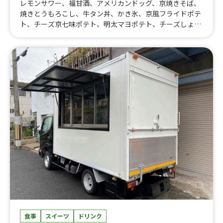
レモンサワー、福甘酒、アメリカンドッグ、京焼きそば、
焼きとうもろこし、牛タン丼、かき氷、京風フライドポテ
ト、チーズ京七味ポテト、明太マヨポテト、チーズしょう
ゆポテト、ビール、ホットワイン、ハイボール、アイスレ
モネード、チーズハットグ、京おでん、骨無し手羽先、牛
タン串、ハラミ串 、牛タン丼、生搾り抹茶モンブラン、伊
勢たまりしょうゆからあげ、京風たこ焼き
食事
スイーツ
ドリンク