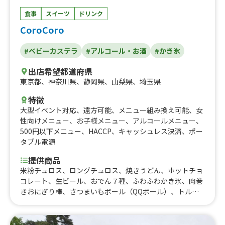
食事
スイーツ
ドリンク
CoroCoro
#ベビーカステラ
#アルコール・お酒
#かき氷
出店希望都道府県
東京都
、
神奈川県
、
静岡県
、
山梨県
、
埼玉県
特徴
大型イベント対応
、
遠方可能
、
メニュー組み換え可能
、
女
性向けメニュー
、
お子様メニュー
、
アルコールメニュー
、
500円以下メニュー
、
HACCP
、
キャッシュレス決済
、
ポー
タブル電源
提供商品
米粉チュロス、ロングチュロス、焼きうどん、ホットチョ
コレート、生ビール、おでん７種、ふわふわかき氷、肉巻
きおにぎり棒、さつまいもボール（QQボール）、トルネ
ードポテト、アルコール、ソフトアイス、ドリンク、かき
氷、クリームソーダ、コーヒー、ベビーカステラ