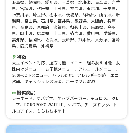
岐阜県
、
静岡県
、
愛知県
、
三重県
、
北海道
、
青森県
、
岩手
県
、
宮城県
、
秋田県
、
山形県
、
福島県
、
東京都
、
千葉県
、
神奈川県
、
埼玉県
、
栃木県
、
茨城県
、
群馬県
、
山梨県
、
新
潟県
、
富山県
、
石川県
、
福井県
、
長野県
、
大阪府
、
兵庫
県
、
奈良県
、
京都府
、
滋賀県
、
和歌山県
、
鳥取県
、
島根
県
、
岡山県
、
広島県
、
山口県
、
徳島県
、
香川県
、
愛媛県
、
高知県
、
福岡県
、
佐賀県
、
長崎県
、
熊本県
、
大分県
、
宮崎
県
、
鹿児島県
、
沖縄県
特徴
大型イベント対応
、
遠方可能
、
メニュー組み換え可能
、
女
性向けメニュー
、
お子様メニュー
、
アルコールメニュー
、
500円以下メニュー
、
ハラル対応
、
アレルギー対応
、
エコ
容器
、
キャッシュレス決済
、
ポータブル電源
提供商品
レモネード、ケバブ丼、ケバブバーガー、チュロス、クレ
ープ、РОКОРОКО WAFFLE、ケバブ、チーズドック、ト
ルコアイス、もちもちポテト