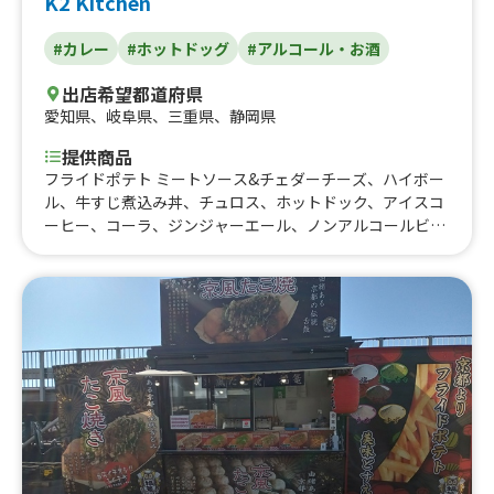
K2 Kitchen
#カレー
#ホットドッグ
#アルコール・お酒
出店希望都道府県
愛知県
、
岐阜県
、
三重県
、
静岡県
提供商品
フライドポテト ミートソース&チェダーチーズ、ハイボー
ル、牛すじ煮込み丼、チュロス、ホットドック、アイスコ
ーヒー、コーラ、ジンジャーエール、ノンアルコールビー
ル、フライドポテト、チキンスティック、チーズ入りフラ
ンクフルト、揚げたこ焼き6個入り、生フランクフルト、
スパイスカレー