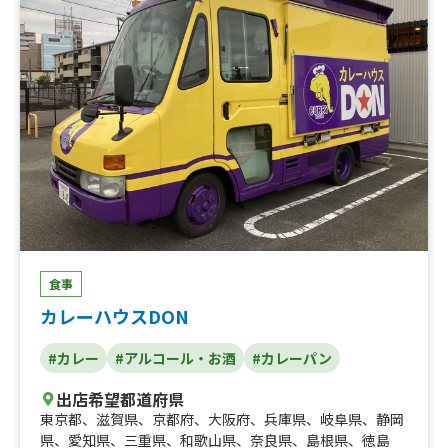
食事
カレーハウスDON
#カレー
#アルコール・お酒
#カレーパン
出店希望都道府県
東京都
、
滋賀県
、
京都府
、
大阪府
、
兵庫県
、
岐阜県
、
静岡
県
、
愛知県
、
三重県
、
和歌山県
、
奈良県
、
島根県
、
徳島