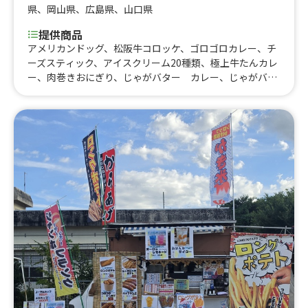
県
、
岡山県
、
広島県
、
山口県
提供商品
アメリカンドッグ、松阪牛コロッケ、ゴロゴロカレー、チ
ーズスティック、アイスクリーム20種類、極上牛たんカレ
ー、肉巻きおにぎり、じゃがバター カレー、じゃがバタ
ー 焼肉、じゃがバター 塩辛、じゃがバター 明太マ
ヨ、じゃがバター チーズ、じゃがバタースイートコー
ン、お茶、缶ビール、じゃがバター、どて煮丼、どて煮、
タレカツ丼、チュロス、ペラカツカレー(2枚)、大学いも、
牛焼肉カレー、冷やしパイナップル(2本)、ポテトフライ
ビック、コーンスープ、クラムチャウダー、伊勢 うどん、
冷やしパイナップル(１本)、ドンドンスティック、ポテト
フライ、ロングチュロス、揚げたこ焼き、鈴鹿から揚げ、
カレーパン、チーズドッグ、ハンバーグカレー、ポークカ
レー、から揚げカレー、チーズカレー、シーフードカレ
ー、肉カレー、ペラカツカレー(1枚)、松阪牛すじカレー