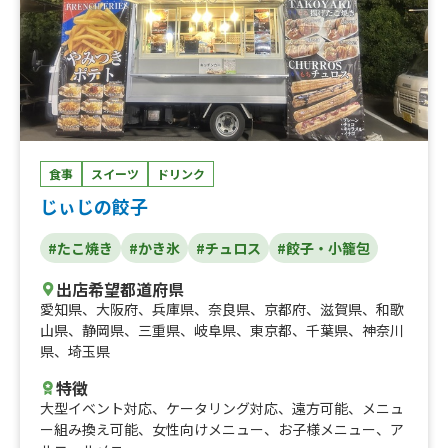
食事
スイーツ
ドリンク
じぃじの餃子
#たこ焼き
#かき氷
#チュロス
#餃子・小籠包
出店希望都道府県
愛知県
、
大阪府
、
兵庫県
、
奈良県
、
京都府
、
滋賀県
、
和歌
山県
、
静岡県
、
三重県
、
岐阜県
、
東京都
、
千葉県
、
神奈川
県
、
埼玉県
特徴
大型イベント対応
、
ケータリング対応
、
遠方可能
、
メニュ
ー組み換え可能
、
女性向けメニュー
、
お子様メニュー
、
ア