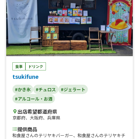
セージ、オーガニックスムージー、おにぎり 特別価格
ロングポテト、しいたけバター醬油焼き、九条ねぎの一本
350円（ごま昆布、ツナマヨ、高菜、鮭）、おにぎり 特
焼き、ハラミ串、チョコ生クリームラテ、キャラメル生ク
別価格 300円（銀シャリ）、生いちごカスタードパイ、
リームラテ、宇治抹茶の生クリームラテ、麒麟レモン酎ハ
粕汁、おにぎり２つセット、生いちごクリームクレープ、
イ、KIRIN一番搾り生ビール、ロングチュロス、粗挽き豆
チョコバナナクレープ、お試し銀シャリ、ぜんざい、おで
手立て珈琲、チョコ生クリームラテ、キャラメル生クリー
ん 5種盛り、抹茶ラテ、ホットレモン、ホットコーヒ
ムラテ、宇治抹茶生クリームラテ、京都産フルーツトマト
ー、甘酒、コーンスープ、果汁100% パインジュース、果
のミネストローネ、漬け込み熟製唐揚げ北海道ザンギ&ポ
汁100% ぶどうジュース、果汁100% オレンジジュース、
テトセット、九条ねぎと牛たんの焼きそば、特選牛タン
果汁100% りんごジュース、レモネード、レモネードスカ
串、貴船白うさぎ氷、平等院氷、宇治抹茶100%の宇治抹
ッシュ、ホットコーヒー、ホットレモン、ホットココア、
茶金時ミルク氷、北海道厚切りポテト、漬け込み熟成唐揚
食事
ドリンク
抹茶ミルク、いちごミルク、ミックスジュース、ティーソ
げ！北海道ザンギ
ーダ、アイスティー、ロイヤルミルクティー、アイスコー
tsukifune
ヒー、カフェオレ、おにぎり 500円、おにぎり 400
円、塩おにぎり 350円、ノンアルコールカクテル、果肉
#かき氷
#チュロス
#ジェラート
たっぷりかき氷、豚汁、おにぎりと豚汁セット、おにぎ
#アルコール・お酒
り 450円、おにぎりセット（具と具）、冷やしわらびも
ち、かき氷、おにぎりセット（塩と具）、煮魚弁当
出店希望都道府県
京都府
、
大阪府
、
兵庫県
提供商品
和食屋さんのテリヤキバーガー、和食屋さんのテリヤキチ