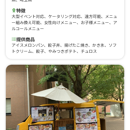
もかき氷、焼き芋ブリュレ（アイス付き）、焼き芋ブリュ
レ(アイス無)、昔ながらのみたらし団子（３本）、カレー
特徴
うどん、ぼっかけ焼きそば(SCREEN)、大学いも風かき
大型イベント対応
、
ケータリング対応
、
遠方可能
、
メニュ
氷、ソフトドリンク、オーガニックレモネード、スパイシ
ー組み換え可能
、
女性向けメニュー
、
お子様メニュー
、
ア
ーカレーパン、ハワイアンドライカレー、ほっとワイン、
ルコールメニュー
カフェモカ、カフェラテ
提供商品
アイスメロンパン、餃子丼、揚げたこ焼き、かき氷、ソフ
トクリーム、餃子、やみつきポテト、チュロス