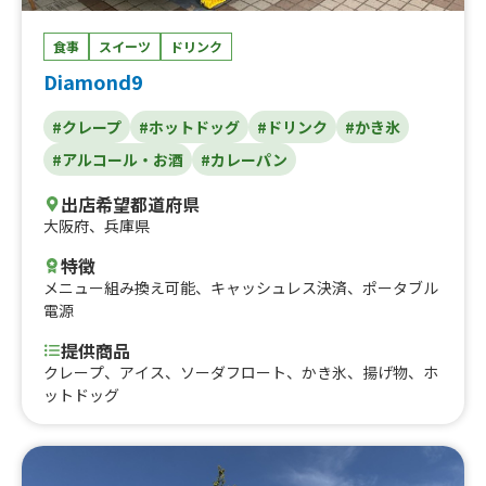
0、牛カルビ焼肉丼800、ホットドッグ600、カルビドッグ
&フライドポテトセット1000、カルビドッグandフライド
食事
スイーツ
ドリンク
ポテトセット1100、飲むかき氷 - ごくしゃり- 400、かき
Diamond9
氷600、チヂミボール450
#クレープ
#ホットドッグ
#ドリンク
#かき氷
#アルコール・お酒
#カレーパン
出店希望都道府県
大阪府
、
兵庫県
特徴
メニュー組み換え可能
、
キャッシュレス決済
、
ポータブル
電源
提供商品
クレープ、アイス、ソーダフロート、かき氷、揚げ物、ホ
ットドッグ