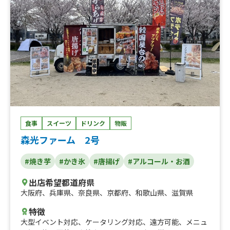
ば、カステラいちごパフェ、焼き鳥、いちご飴、ビール、
冷やしパイン、なにわ黒牛の極上焼きそば、フランクフル
ト、カキ氷、仙台牛タン重、唐揚げ、焼き芋、ポテト、た
こ焼き
食事
スイーツ
ドリンク
物販
森光ファーム 2号
#焼き芋
#かき氷
#唐揚げ
#アルコール・お酒
出店希望都道府県
大阪府
、
兵庫県
、
奈良県
、
京都府
、
和歌山県
、
滋賀県
特徴
大型イベント対応
、
ケータリング対応
、
遠方可能
、
メニュ