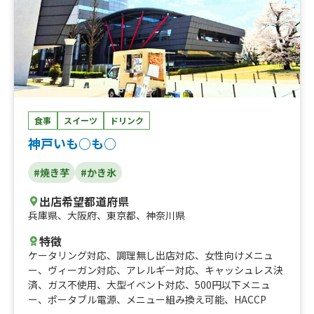
食事
スイーツ
ドリンク
神戸いも○も○
#焼き芋
#かき氷
出店希望都道府県
兵庫県
、
大阪府
、
東京都
、
神奈川県
特徴
ケータリング対応
、
調理無し出店対応
、
女性向けメニュ
ー
、
ヴィーガン対応
、
アレルギー対応
、
キャッシュレス決
済
、
ガス不使用
、
大型イベント対応
、
500円以下メニュ
ー
、
ポータブル電源
、
メニュー組み換え可能
、
HACCP