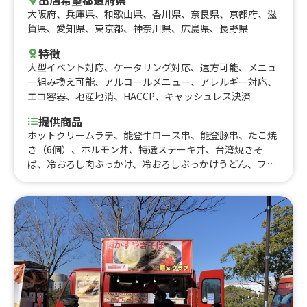
大阪府
、
兵庫県
、
和歌山県
、
香川県
、
奈良県
、
京都府
、
滋
賀県
、
愛知県
、
東京都
、
神奈川県
、
広島県
、
長野県
特徴
大型イベント対応
、
ケータリング対応
、
遠方可能
、
メニュ
ー組み換え可能
、
アルコールメニュー
、
アレルギー対応
、
エコ容器
、
地産地消
、
HACCP
、
キャッシュレス決済
提供商品
ホットクリームラテ、能登牛ロース串、能登豚串、たこ焼
き（6個）、ホルモン丼、特選ステーキ丼、台湾焼きそ
ば、冷おろし肉ぶっかけ、冷おろしぶっかけうどん、フラ
ッペ各種、フィッシュ&チップス、カツサンド、角煮丼、
上海焼きそば、出汁うどん、牛すじカレー、クレープ各
種、りんご飴、果実のしずく飴、生ビール、ミルク練乳か
き氷、唐揚げ、ロングポテト、厚焼きたまごサンド、厚焼
きチーズたまごサンド、厚焼き明太たまごサンド、すき焼
きたまごサンド