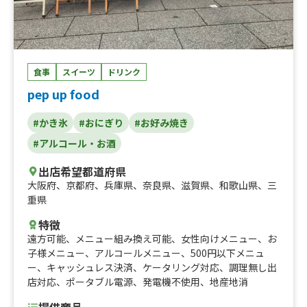
食事
スイーツ
ドリンク
pep up food
#かき氷
#おにぎり
#お好み焼き
#アルコール・お酒
出店希望都道府県
大阪府
、
京都府
、
兵庫県
、
奈良県
、
滋賀県
、
和歌山県
、
三
重県
特徴
遠方可能
、
メニュー組み換え可能
、
女性向けメニュー
、
お
子様メニュー
、
アルコールメニュー
、
500円以下メニュ
ー
、
キャッシュレス決済
、
ケータリング対応
、
調理無し出
店対応
、
ポータブル電源
、
発電機不使用
、
地産地消