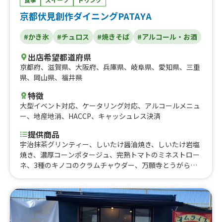
当、みたらし団子（二本入り）、スムージー、500円 ク
京都伏見創作ダイニングPATAYA
レープ、ストロベリーミックスクリーム、おにぎり２つセ
ット 500、プレミアムバニラアイス付き（ストロベリー
#かき氷
#チュロス
#焼きそば
#アルコール・お酒
クリーム）、プレミアムバニラアイス付きクレープ（チョ
コクリーム）、キャラメルアーモンドバナナクレープ、焼
出店希望都道府県
きそば、照り焼きチキンマヨ、ツナコーンサラダ、たまご
京都府
、
滋賀県
、
大阪府
、
兵庫県
、
岐阜県
、
愛知県
、
三重
サラダ、ハムツナサラダ、メープルミックスナッツクレー
県
、
岡山県
、
福井県
プ、オレオバナナクリーム、オレオクリームクレープ、手
作り・無添加 生シロップかき氷（小）、いちごあめ、り
特徴
んごあめ、かき氷 350、タピオカドリンク、大阪産の海
大型イベント対応
、
ケータリング対応
、
アルコールメニュ
苔を使ったおにぎり（塩おにぎり）、大阪産の海苔を使っ
ー
、
地産地消
、
HACCP
、
キャッシュレス決済
たおにぎり（塩辛と梅しそ）、大阪産の海苔を使ったおに
ぎり（しらす大葉）、大阪産の海苔を使ったおにぎり（照
提供商品
り焼きチキンマヨ）、大阪産の海苔を使ったおにぎり（チ
宇治抹茶グリンティー、しいたけ醤油焼き、しいたけ岩塩
ャーシューとメンマ）、大阪産の海苔を使ったおにぎり
焼き、濃厚コーンポタージュ、完熟トマトのミネストロー
（ドライいちじくとローストアーモンド）、大阪産の海苔
ネ、3種のキノコのクラムチャウダー、万願寺とうがらし
を使ったおにぎり（ドライトマトとブルーチーズ）、大阪
焼き(おろしポン酢)、九条ねぎとハラミステーキ、焼き餅
産の海苔を使ったおにぎり（鮭とごま）、大阪産の海苔を
ぜんざい、宇治抹茶ミルクタピオカ、タピオカミルクティ
使ったおにぎり（炙り明太子）、大阪産の海苔を使ったお
ー、苺ミルクタピオカ、マンゴータピオカ、焼き京野菜ハ
にぎり（いぶりがっこクリームチーズ）、トロピカル、骨
ラミ丼、ふわふわ氷、もちチーズ九条ねぎ焼き(ミディア
付きソーセージ、ガーリックソーセージ、アメリカンソー
ムサイズ)、京都九条ねぎ焼き(ハーフサイズ)、アメリカン