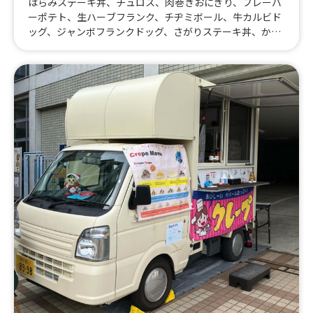
はらみステーキ丼、チュロス、肉巻きおにぎり、フレーバ
ーポテト、生ハーブフランク、チヂミボール、牛カルビド
ッグ、ジャンボフランクドッグ、さがりステーキ丼、かき
氷、飲むかき氷 - ごくしゃり- 、クラッシュいちご、缶ビ
ール、缶酎ハイ、缶ハイボール、ノンアルコールビール、
近江牛すじ丼、チヂミボール600、ミックスジュース、ア
イスココア、かき氷ハーフ、チュロスハーフ、かき氷40
0、フレーバーポテト400、はらみステーキ丼1100、ジャ
ンボフランクドッグ600、チュロス700、生ハーブフラン
ク600、肉巻きおにぎり700、ミックスジュース600、さが
り丼ステーキ丼1400、キッズハンバーグステーキ丼、キッ
ズドリンク、はらみステーキ丼(ミニサイズ)800、カルビ
とハラミのあいもり丼1200、ステーキプレート1000、チ
ュロス650、クラムチャウダー600、コーンスープ500、牛
カルビ焼肉丼1000、ホットレモン400、ホットココア40
0、はらみとカルビのあいもり丼1100、ノンアルコールビ
ール500、生ハーブフランク400、牛カルビドッグ700、は
らみステーキ丼900、さがりステーキ丼1200、チヂミボー
ル400、はらみとカルビのあいもり丼1000、ホットワイン
500、クラッシュいちご700、さがりステーキ丼1000、は
らみステーキ丼800、ステーキプレート1300、ステーキプ
レート1200、ステーキプレート900、牛カルビ焼肉丼90