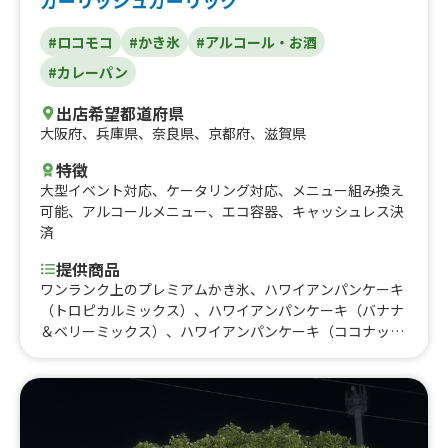
ガーリッシュガーリック
#ロコモコ
#かき氷
#アルコール・お酒
#カレーパン
出店希望都道府県
大阪府
、
兵庫県
、
奈良県
、
京都府
、
滋賀県
特徴
大型イベント対応
、
ケータリング対応
、
メニュー組み換え
可能
、
アルコールメニュー
、
エコ容器
、
キャッシュレス決
済
提供商品
ワンランク上のプレミアムかき氷、ハワイアンパンケーキ
（トロピカルミックス）、ハワイアンパンケーキ（バナナ
＆ベリーミックス）、ハワイアンパンケーキ（ココナッツ
クリーム）、その日のスムージー、ロコモコシュリンプ、
ガーリックシュリンプ、ガーリックシュリンプ(ライス
無）、ロコモコ、ロコモコランチ、ガーリックシュリンプ
とモチコチキン（唐揚げ）のコンボ、モチコチキン(ハワ
イアン唐揚げ)、唐揚げ、コナビール、マラサダフルーツブ