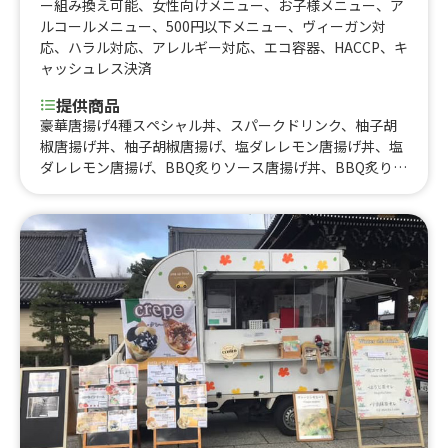
ー組み換え可能
、
女性向けメニュー
、
お子様メニュー
、
ア
ルコールメニュー
、
500円以下メニュー
、
ヴィーガン対
応
、
ハラル対応
、
アレルギー対応
、
エコ容器
、
HACCP
、
キ
ャッシュレス決済
提供商品
豪華唐揚げ4種スペシャル丼、スパークドリンク、柚子胡
椒唐揚げ丼、柚子胡椒唐揚げ、塩ダレレモン唐揚げ丼、塩
ダレレモン唐揚げ、BBQ炙りソース唐揚げ丼、BBQ炙りソ
ース唐揚げ、BBQ炙りソース唐揚げ、ヤンニョムチキン
丼、さつまいもチップス(個包装)、ポテからセット、ヤン
ニョムチキン、フリフリチキン、ハワイアン唐揚げ、フリ
フリポテト、ビール、フリフリチキン丼、からマヨ丼、ウ
イスキーハイボール、コロナビール、さつまいもチップ
ス、カキ氷、干し芋、石焼き芋