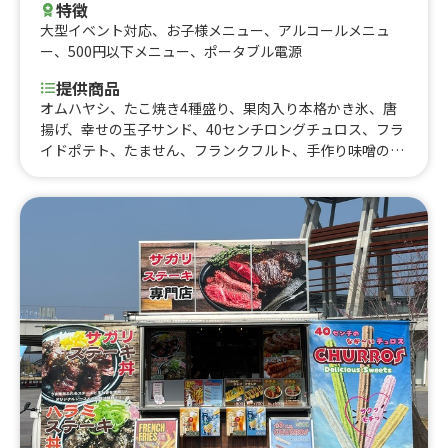
特徴
大型イベント対応
、
お子様メニュー
、
アルコールメニュ
ー
、
500円以下メニュー
、
ポータブル電源
提供商品
オムハヤシ、たこ焼き4種盛り、果肉入り本格かき氷、唐
揚げ、幸せの玉子サンド、40センチロングチュロス、フラ
イドポテト、たません、フランクフルト、手作り味噌の有
機野菜の具沢山豚汁、だし巻き卵、日替わり丼、アルコー
ル、ラムネ、カラフルソーダ、かき氷、ロコモコ丼、濃厚
カップアイス、アイスフロート、たこせん、焼きそば、フ
ルーツサンド、たこ焼き