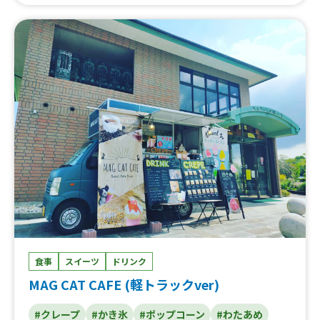
ドミルフィーユ、キャラメルアーモンドクレープ、バナナ
シナモンビスケット、チョコホイップ、ツナサラダ、スパ
ムポテト、シュガーバター、ドリンク、クリームソーダ、
アイスクリームシングル
食事
スイーツ
ドリンク
MAG CAT CAFE (軽トラックver)
#クレープ
#かき氷
#ポップコーン
#わたあめ