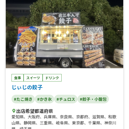
ルーベリー、マラサダフルーツ、ワンランク上のプレミア
ムかき氷、焼きそば(お祭り）、ぼっかけ（牛すじ肉とこ
んにゃくを甘辛く煮込んだもの）トッピング、焼きそば大
盛（お祭り）、ぼっかけ焼きそば（お祭り）、ぼっかけ焼
きそば大盛（お祭り）、ソース焼きそば、ソース焼きそば
大盛、ぼっかけ焼きそば、ぼっかけ焼きそば大盛、昔なが
らのソース焼きそば（麺大盛無料）、ぼっかけ焼きそば
学生ランチ用(麵大盛無料）、焼きそば 学生ランチ用、
シーフード焼きそば、昔ながらのソース焼きそば(みたら
し団子2本付き）、昔ながらのソース焼きそば大盛（みた
らし団子2本付き）、ぼっかけ焼きそば（みたらし団子2本
付き）、昔ながらのみたらし団子（2本）、昔ながらのみ
たらし団子4本入り、昔ながらのみたらし団子きな粉付き2
食事
スイーツ
ドリンク
本入り。、昔ながらのみたらし団子きな粉付き4本入り、
じぃじの餃子
昔ながらのみたらし団子4本入り、餅いなり、トルネード
ポテト スモールサイズ、トルネードポテト レギュラーサ
#たこ焼き
#かき氷
#チュロス
#餃子・小籠包
イズ、トルネードポテト ラージサイズ、さつまいもステ
ィック、ソフトクリーム、とろーりチーズポテト大、とろ
出店希望都道府県
ーりチーズポテト、ソフトクリーム、から揚げ丼(モチコ
愛知県
、
大阪府
、
兵庫県
、
奈良県
、
京都府
、
滋賀県
、
和歌
チキン）、ワンランク上のプレミアムかき氷 ラージサイ
山県
、
静岡県
、
三重県
、
岐阜県
、
東京都
、
千葉県
、
神奈川
ズ、みるきーさつまいもかき氷、冬でも食べたいさつまい
県
、
埼玉県