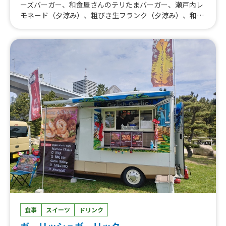
ーズバーガー、和食屋さんのテリたまバーガー、瀬戸内レ
モネード（夕涼み）、粗びき生フランク（夕涼み）、和食
やさんのチーズテリたまバーガー、瀬戸内レモンハイボー
ル（夕涼み）、缶ビール（夕涼み）、チュロス(夕涼
み）、瀬戸内レモンかき氷（夕涼み）、かき氷（夕涼
み」）、サツマイモスティックハニーバター、焼き芋ブリ
ュレ、カレーまぜうどん、オーガニックコーヒー、果肉入
りフワ雪かき氷、チュロス、粗びき生フランク、豚汁、ビ
ール、レモンサワー、ハイボール、オニオンリング、ポテ
トフライ、瀬戸内レモネード、チキンナゲット、おむすび
サンド、とろ〜り卵のオムライス
食事
スイーツ
ドリンク