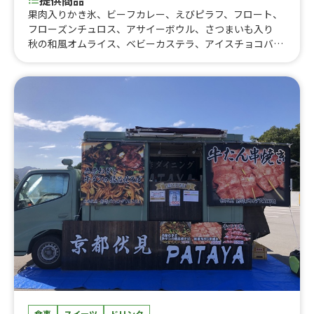
提供商品
果肉入りかき氷、ビーフカレー、えびピラフ、フロート、
フローズンチュロス、アサイーボウル、さつまいも入り
秋の和風オムライス、ベビーカステラ、アイスチョコバナ
ナ、ミニクレープ、ドリロコス、包みクレープ、夏 500
円クレープ、お手軽クレープ、手ごねハンバーグプレー
ト、自家製ローストビーフプレート、りんごあめ、塩キャ
ラメルビスケットクレープ、コーヒーチョコクレープ、キ
ャラメルコーヒーナッツクレープ、オレオクレープ、いち
ご練乳クレープ、キーマカレー、選べる600円クレープ、
チキンオーバーサンド、チキンオーバーライス、カレーオ
ムライス、骨つきソーセージ、ストロベリーホットチョ
コ、おでん 3種盛り、550円 ドリンク、550円 スー
プ、ストロベリーリッチチーズケーキ、フルーツサンド
600、フルーツサンド 500、フルーツサンド、ブルーベ
リーリッチチーズケーキ、チョコづくし、選べるおにぎり
と豚汁セット、デミグラスソースオムライス、フルーツサ
ンド、アメリカンドッグ、500円ドリンク、コーンスー
プ、クラムチャウダー、学生用 クラムチャウダー、550
円くれーぷ、ケチャップオムライス、選べるクレープ 50
0円、おにぎり 350円、選べる500円クレープ、和風ツナ
オクラ丼、大阪名物 どて焼き、たい焼き、おにぎり弁
食事
スイーツ
ドリンク