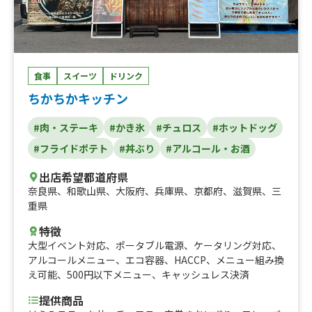
食事
スイーツ
ドリンク
ちかちかキッチン
#肉・ステーキ
#かき氷
#チュロス
#ホットドッグ
#フライドポテト
#丼ぶり
#アルコール・お酒
出店希望都道府県
奈良県
、
和歌山県
、
大阪府
、
兵庫県
、
京都府
、
滋賀県
、
三
重県
特徴
大型イベント対応
、
ポータブル電源
、
ケータリング対応
、
アルコールメニュー
、
エコ容器
、
HACCP
、
メニュー組み換
え可能
、
500円以下メニュー
、
キャッシュレス決済
提供商品