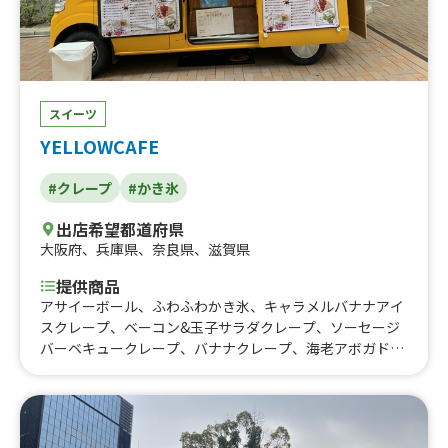
スイーツ
YELLOWCAFE
#クレープ
#かき氷
出店希望都道府県
大阪府
、
兵庫県
、
奈良県
、
滋賀県
提供商品
アサイーボール、ふわふわかき氷、キャラメルバナナアイ
スクレープ、ベーコン&玉子サラダクレープ、ソーセージ
バーベキュークレープ、バナナクレープ、海老アボガドチ
ーズクレープ、季節クレープ、季節のクレープ、カスター
ドブリュレ、お惣菜クレープ、クレープ ドリンク かき
氷