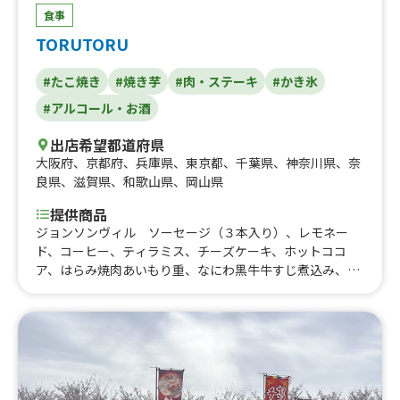
食事
TORUTORU
#たこ焼き
#焼き芋
#肉・ステーキ
#かき氷
#アルコール・お酒
出店希望都道府県
大阪府
、
京都府
、
兵庫県
、
東京都
、
千葉県
、
神奈川県
、
奈
良県
、
滋賀県
、
和歌山県
、
岡山県
提供商品
ジョンソンヴィル ソーセージ（３本入り）、レモネー
ド、コーヒー、ティラミス、チーズケーキ、ホットココ
ア、はらみ焼肉あいもり重、なにわ黒牛牛すじ煮込み、河
内鴨串焼き、はらみ重、はらみステーキ串イベント、トロ
牛タン串、なにわ黒牛ステーキ丼、なにわ黒牛ステーキ
串、大阪梅ポーク肉巻きおにぎり、ハラミ重(ランチ)90
0、熟成ハラミ串ランチ、塩タン串ランチ、焼肉丼、大阪
美人カステラ15個、大阪美人カステラ25個、大阪美人カス
テラ40個、チュロス、りんご飴、大阪産梅ポーク焼きそ