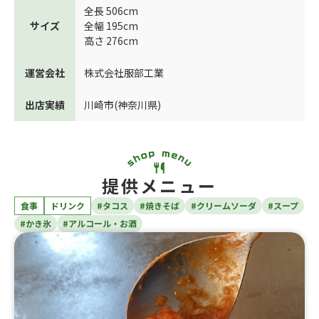
全長 506cm
サイズ
全幅 195cm
高さ 276cm
運営会社
株式会社服部工業
出店実績
川崎市(神奈川県)
提供メニュー
食事
ドリンク
#タコス
#焼きそば
#クリームソーダ
#スープ
#かき氷
#アルコール・お酒