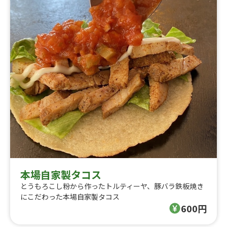
本場自家製タコス
とうもろこし粉から作ったトルティーヤ、豚バラ鉄板焼き
にこだわった本場自家製タコス
600円