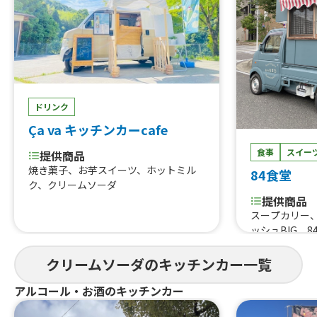
ドリンク
Ça va キッチンカーcafe
食事
スイー
提供商品
焼き菓子、お芋スイーツ、ホットミル
84食堂
ク、クリームソーダ
提供商品
スープカリー、
ッシュBIG、
り、各種ドリン
デー、クリーム
クリームソーダのキッチンカー一覧
焼肉DON、オ
アルコール・お酒のキッチンカー