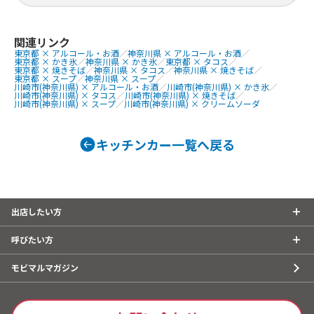
にわ黒牛ステ
提供商品
巻きおにぎり、
ぐるぐるウインナー、QQボール、生ビ
熟成ハラミ串
ール、ゆめかわひんやりスイーツ、豚
関連リンク
東京都 × アルコール・お酒
／
神奈川県 × アルコール・お酒
／
焼肉丼、大阪美
角煮丼、かき氷、ほっとスナック、か
東京都 × かき氷
／
神奈川県 × かき氷
／
東京都 × タコス
／
美人カステラ2
す大根、ホットレモネード、唐揚げ、le
東京都 × 焼きそば
／
神奈川県 × タコス
／
神奈川県 × 焼きそば
／
東京都 × スープ
／
神奈川県 × スープ
／
0個、チュロ
monade、つくねフリット、つくねカ
川崎市(神奈川県) × アルコール・お酒
／
川崎市(神奈川県) × かき氷
／
川崎市(神奈川県) × タコス
／
川崎市(神奈川県) × 焼きそば
／
ーク焼きそば
レー、つくねライス
川崎市(神奈川県) × スープ
／
川崎市(神奈川県) × クリームソーダ
ェ、焼き鳥、
しパイン、な
キッチンカー一覧へ戻る
ば、フランク
タン重、唐揚
こ焼き
出店したい方
呼びたい方
モビマルマガジン