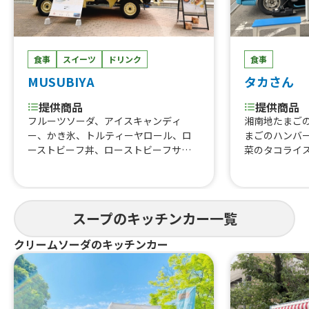
食事
スイーツ
ドリンク
食事
MUSUBIYA
タカさん
提供商品
提供商品
フルーツソーダ、アイスキャンディ
湘南地たまご
ー、かき氷、トルティーヤロール、ロ
まごのハンバ
ーストビーフ丼、ローストビーフサン
菜のタコライ
ド、ハンバーグ丼、玉ねぎと熟成ベー
ープ、フルー
コンのスープ、ローストビーフ丼スー
ード、自家製
プセット、ビーフサンド、スープセッ
ル各種、ホッ
ト、ハンバーグ丼スープセット、大盛
ヒー、アイス
スープのキッチンカー一覧
り
ス、パッショ
カ・コーラ、
クリームソーダのキッチンカー