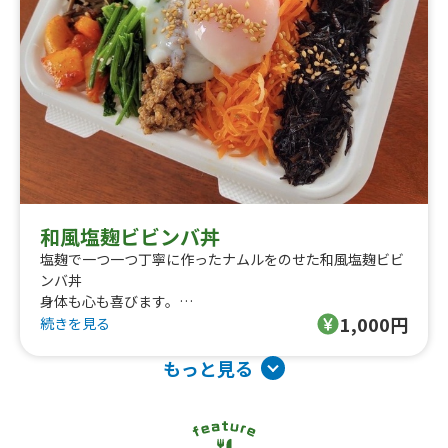
和風塩麹ビビンバ丼
塩麹で一つ一つ丁寧に作ったナムルをのせた和風塩麹ビビ
ンバ丼
身体も心も喜びます。
1,000円
また見た目も大変カラフルで、楽しめます♪
続きを見る
もっと見る