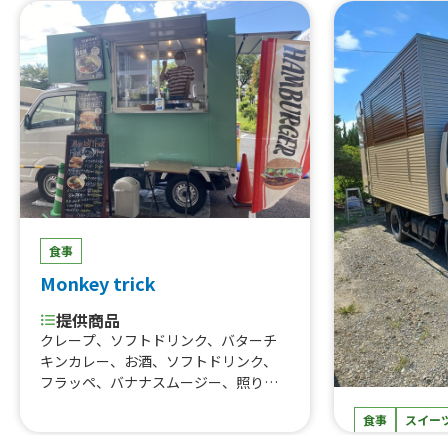
巻きおにぎり、
ぐるぐるウインナー、QQボール、生ビ
熟成ハラミ串
ール、ゆめかわひんやりスイーツ、豚
焼肉丼、大阪美
角煮丼、かき氷、ほっとスナック、か
美人カステラ2
す大根、ホットレモネード、唐揚げ、le
0個、チュロ
monade、つくねフリット、つくねカ
ーク焼きそば
レー、つくねライス
ェ、焼き鳥、
しパイン、な
ば、フランク
タン重、唐揚
こ焼き
食事
Monkey trick
提供商品
クレープ、ソフトドリンク、バターチ
キンカレー、お酒、ソフトドリンク、
フラッペ、バナナスムージー、照り焼
きチキンバーガー＋チップスセット、
食事
スイー
照り焼きチキンからあげ、ジャークチ
キン丼、照り焼きチキンバーガー、照