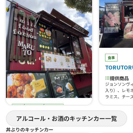
食事
TORUTOR
提供商品
ジョンソンヴ
入り）、レモ
ラミス、チー
はらみ焼肉あ
食事
スイーツ
ドリンク
すじ煮込み、
重、はらみス
まると
アルコール・お酒のキッチンカー一覧
牛タン串、な
にわ黒牛ステ
提供商品
丼ぶりのキッチンカー