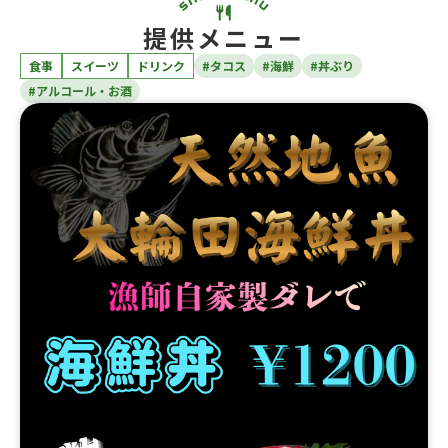
提供メニュー
食事
スイーツ
ドリンク
#タコス
#海鮮
#丼ぶり
#アルコール・お酒