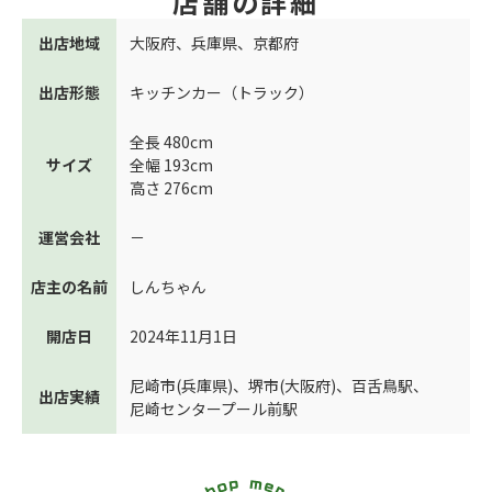
店舗の詳細
出店地域
大阪府
、
兵庫県
、
京都府
出店形態
キッチンカー（トラック）
全長 480cm
サイズ
全幅 193cm
高さ 276cm
運営会社
－
店主の名前
しんちゃん
開店日
2024年11月1日
尼崎市(兵庫県)
、
堺市(大阪府)
、
百舌鳥駅
、
出店実績
尼崎センタープール前駅