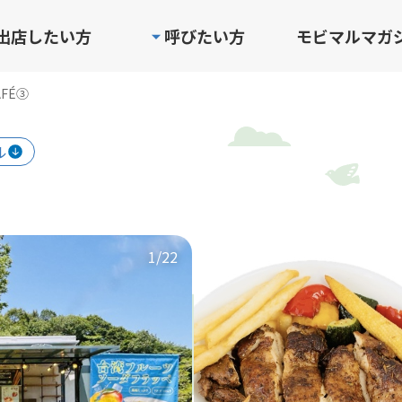
出店したい方
呼びたい方
モビマルマガ
AFÉ③
ル
1
/22