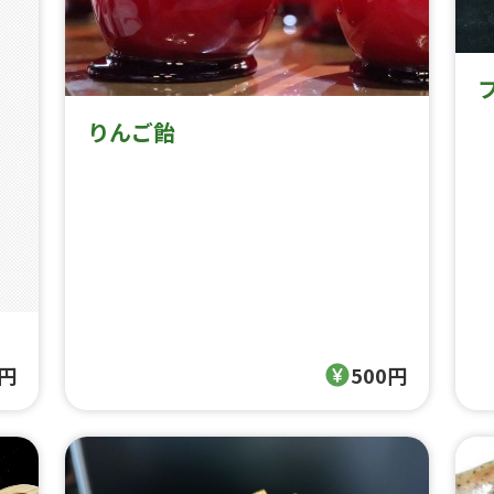
りんご飴
0円
500円