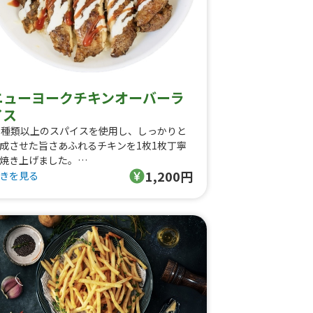
ニューヨークチキンオーバーラ
イス
0種類以上のスパイスを使用し、しっかりと
成させた旨さあふれるチキンを1枚1枚丁寧
焼き上げました。
1,200円
リジナルのホワイトソース、レッドソース
きを見る
の相性も抜群です。
ューヨークの屋台フードとして定番の屋台
をぜひお召し上がり下さい。