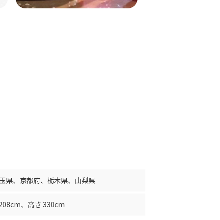
玉県
、
京都府
、
栃木県
、
山梨県
208cm
、
高さ 330cm