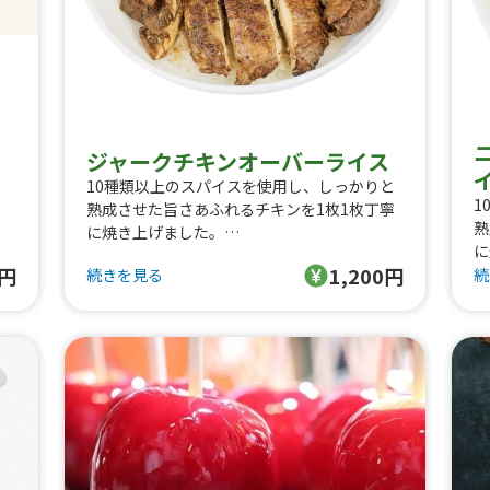
ジャークチキンオーバーライス
10種類以上のスパイスを使用し、しっかりと
1
熟成させた旨さあふれるチキンを1枚1枚丁寧
熟
に焼き上げました。
に
オリジナルのレッドホットソースとの相性も
0円
1,200円
オ
続きを見る
続
抜群です。
と
ジャマイカの郷土料理をぜひお召し上がり下
ニ
さい。
飯