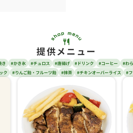
提供メニュー
焼き
#かき氷
#チュロス
#唐揚げ
#ドリンク
#コーヒー
#わ
ック
#りんご飴・フルーツ飴
#抹茶
#チキンオーバーライス
#