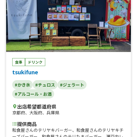
ス、カキ氷、干し芋、石焼き芋
食事
ドリンク
tsukifune
#かき氷
#チュロス
#ジェラート
#アルコール・お酒
出店希望都道府県
京都府
、
大阪府
、
兵庫県
提供商品
和食屋さんのテリヤキバーガー、和食屋さんのテリヤキチ
ーズバーガー、和食屋さんのテリたまバーガー、瀬戸内レ