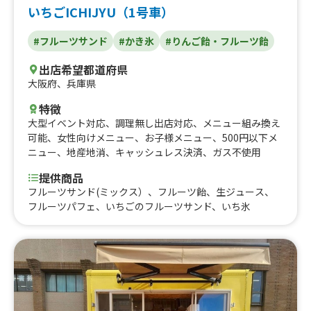
いちごICHIJYU（1号車）
#フルーツサンド
#かき氷
#りんご飴・フルーツ飴
出店希望都道府県
大阪府
、
兵庫県
特徴
大型イベント対応
、
調理無し出店対応
、
メニュー組み換え
可能
、
女性向けメニュー
、
お子様メニュー
、
500円以下メ
ニュー
、
地産地消
、
キャッシュレス決済
、
ガス不使用
提供商品
フルーツサンド(ミックス）、フルーツ飴、生ジュース、
フルーツパフェ、いちごのフルーツサンド、いち氷