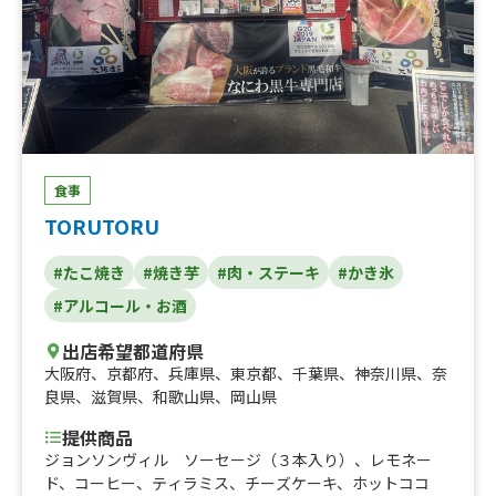
食事
TORUTORU
#たこ焼き
#焼き芋
#肉・ステーキ
#かき氷
#アルコール・お酒
出店希望都道府県
大阪府
、
京都府
、
兵庫県
、
東京都
、
千葉県
、
神奈川県
、
奈
良県
、
滋賀県
、
和歌山県
、
岡山県
提供商品
ジョンソンヴィル ソーセージ（３本入り）、レモネー
ド、コーヒー、ティラミス、チーズケーキ、ホットココ