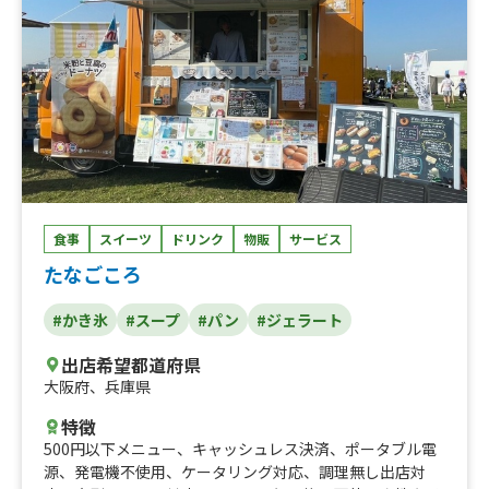
食事
スイーツ
ドリンク
物販
サービス
たなごころ
#かき氷
#スープ
#パン
#ジェラート
出店希望都道府県
大阪府
、
兵庫県
特徴
500円以下メニュー
、
キャッシュレス決済
、
ポータブル電
源
、
発電機不使用
、
ケータリング対応
、
調理無し出店対