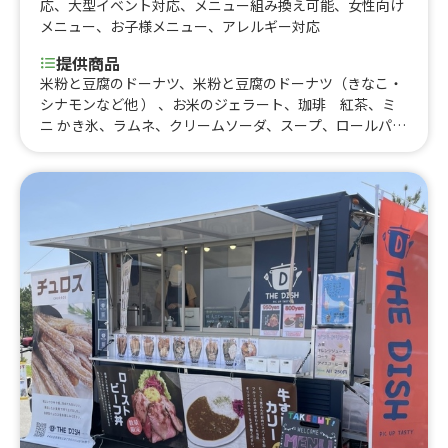
応
、
大型イベント対応
、
メニュー組み換え可能
、
女性向け
メニュー
、
お子様メニュー
、
アレルギー対応
提供商品
米粉と豆腐のドーナツ、米粉と豆腐のドーナツ（きなこ・
シナモンなど他 ） 、お米のジェラート、珈琲 紅茶、ミ
ニ かき氷、ラムネ、クリームソーダ、スープ、ロールパン
(おかず系・おやつ系）