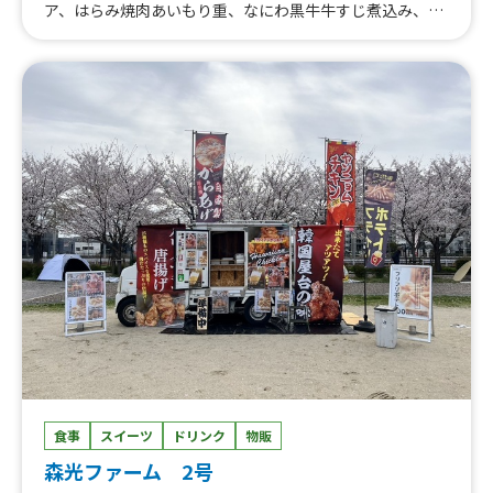
ア、はらみ焼肉あいもり重、なにわ黒牛牛すじ煮込み、河
内鴨串焼き、はらみ重、はらみステーキ串イベント、トロ
牛タン串、なにわ黒牛ステーキ丼、なにわ黒牛ステーキ
串、大阪梅ポーク肉巻きおにぎり、ハラミ重(ランチ)90
0、熟成ハラミ串ランチ、塩タン串ランチ、焼肉丼、大阪
美人カステラ15個、大阪美人カステラ25個、大阪美人カス
テラ40個、チュロス、りんご飴、大阪産梅ポーク焼きそ
ば、カステラいちごパフェ、焼き鳥、いちご飴、ビール、
冷やしパイン、なにわ黒牛の極上焼きそば、フランクフル
ト、カキ氷、仙台牛タン重、唐揚げ、焼き芋、ポテト、た
こ焼き
食事
スイーツ
ドリンク
物販
森光ファーム 2号