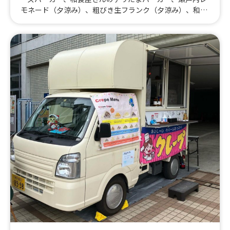
モネード（夕涼み）、粗びき生フランク（夕涼み）、和食
やさんのチーズテリたまバーガー、瀬戸内レモンハイボー
ル（夕涼み）、缶ビール（夕涼み）、チュロス(夕涼
み）、瀬戸内レモンかき氷（夕涼み）、かき氷（夕涼
み」）、サツマイモスティックハニーバター、焼き芋ブリ
ュレ、カレーまぜうどん、オーガニックコーヒー、果肉入
りフワ雪かき氷、チュロス、粗びき生フランク、豚汁、ビ
ール、レモンサワー、ハイボール、オニオンリング、ポテ
トフライ、瀬戸内レモネード、チキンナゲット、おむすび
サンド、とろ〜り卵のオムライス