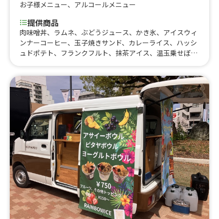
お子様メニュー
、
アルコールメニュー
提供商品
肉味噌丼、ラムネ、ぶどうジュース、かき氷、アイスウィ
ンナーコーヒー、玉子焼きサンド、カレーライス、ハッシ
ュドポテト、フランクフルト、抹茶アイス、温玉乗せぼっ
かけ焼きそば、ぼっかけ丼、ホルモン焼きそば、明太とろ
ろうどん、冷やし肉味噌うどん、ミート丼、焼きそば、明
太焼きそば、キャラメルマシュマロクロッフル大、オレオ
クロッフル大、チョコマシュマロクロッフル大、抹茶アイ
スクロッフル大、バニラアイスクロッフル大、そばめし、
ごまだれ豚ぴた、ぼっかけ入りそばめし、ぼっかけピタ、
ミートピタ、フルーツサンド、玉子サンド、単品ホルモ
ン、単品ぼっかけ、クリームソーダ、コーヒーフロート、
アイスクリーム、こだわりパフェ、アップルジュース、オ
レンジジュース、カフェラテアイス、カフェオレ、アイス
コーヒー、コーヒー、バナナシェイク、いちごシェイク、
ビール