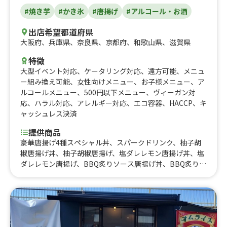
#焼き芋
#かき氷
#唐揚げ
#アルコール・お酒
出店希望都道府県
大阪府
、
兵庫県
、
奈良県
、
京都府
、
和歌山県
、
滋賀県
特徴
大型イベント対応
、
ケータリング対応
、
遠方可能
、
メニュ
ー組み換え可能
、
女性向けメニュー
、
お子様メニュー
、
ア
ルコールメニュー
、
500円以下メニュー
、
ヴィーガン対
応
、
ハラル対応
、
アレルギー対応
、
エコ容器
、
HACCP
、
キ
ャッシュレス決済
提供商品
豪華唐揚げ4種スペシャル丼、スパークドリンク、柚子胡
椒唐揚げ丼、柚子胡椒唐揚げ、塩ダレレモン唐揚げ丼、塩
ダレレモン唐揚げ、BBQ炙りソース唐揚げ丼、BBQ炙りソ
ース唐揚げ、BBQ炙りソース唐揚げ、ヤンニョムチキン
丼、さつまいもチップス(個包装)、ポテからセット、ヤン
ニョムチキン、フリフリチキン、ハワイアン唐揚げ、フリ
フリポテト、ビール、フリフリチキン丼、からマヨ丼、ウ
イスキーハイボール、コロナビール、さつまいもチップ