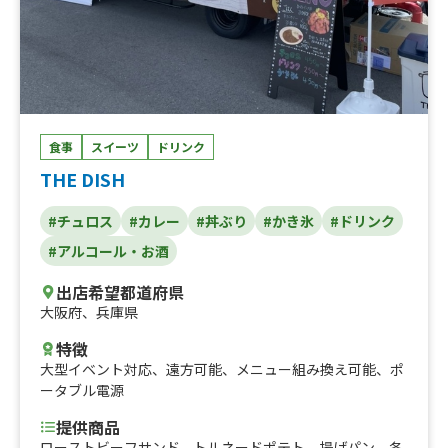
食事
スイーツ
ドリンク
THE DISH
#チュロス
#カレー
#丼ぶり
#かき氷
#ドリンク
#アルコール・お酒
出店希望都道府県
大阪府
、
兵庫県
特徴
大型イベント対応
、
遠方可能
、
メニュー組み換え可能
、
ポ
ータブル電源
提供商品
ローストビーフサンド、トルネードポテト、揚げパン 各