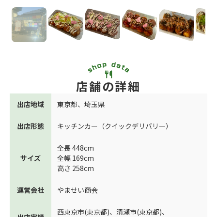
店舗の詳細
出店地域
東京都
、
埼玉県
出店形態
キッチンカー（クイックデリバリー）
全長 448cm
サイズ
全幅 169cm
高さ 258cm
運営会社
やませい商会
西東京市(東京都)
、
清瀬市(東京都)
、
出店実績