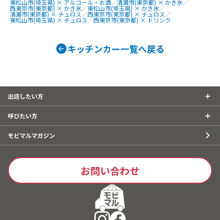
東松山市(埼玉県) × アルコール・お酒
／
清瀬市(東京都) × かき氷
／
ーク焼きそば
西東京市(東京都) × かき氷
／
東松山市(埼玉県) × かき氷
／
清瀬市(東京都) × チュロス
／
西東京市(東京都) × チュロス
／
ェ、焼き鳥、
東松山市(埼玉県) × チュロス
／
西東京市(東京都) × ドリンク
しパイン、な
ば、フランク
タン重、唐揚
キッチンカー一覧へ戻る
こ焼き
出店したい方
呼びたい方
モビマルマガジン
お問い合わせ