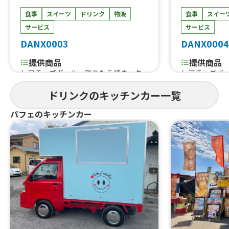
食事
スイーツ
ドリンク
物販
食事
スイー
サービス
サービス
DANX0003
DANX0004
提供商品
提供商品
レアチーズボール、彩りたこ焼き、ク
レアチーズボ
ラフトジンジャーエール、燻製メニュ
ラフトジンジ
ドリンクのキッチンカー一覧
ー各種、レモネード、スムージー、ガ
ー各種、レモ
パオ、カオマンガイ、マッサマンチキ
パオ、カオマ
パフェのキッチンカー
ンカレー、トムヤムからあげ、生姜焼
ンカレー、ト
き定食（各種）、フレーバーポテト、
き定食（各種
牛串、タコの柔らか煮込みごはん、タ
牛串、タコの
コライス、BBQポークライス、BBQチ
コライス、BB
キン、ベイクドドーナツ、モロッコ風チ
キン、ベイク
キンごはん、白身魚のレモンソテー
キンごはん、