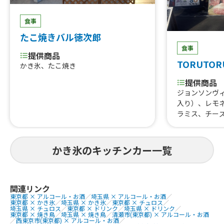
き（レモンチ
（カフェラテ
食事
け放題）、レ
たこ焼きバル徳次郎
ニージンジャ
食事
スソーダ、ア
提供商品
レモンサワー
TORUTOR
かき氷、たこ焼き
サワー、たい
ットコーヒー
提供商品
はちみつジン
ジョンソンヴ
ネ、カシスカ
入り）、レモ
ー、おしるこ
ラミス、チー
ホットレモン
はらみ焼肉あ
ベイリーズチ
すじ煮込み、
とココアチョ
重、はらみス
かき氷のキッチンカー一覧
牛タン串、な
にわ黒牛ステ
巻きおにぎり、
熟成ハラミ串
関連リンク
東京都 × アルコール・お酒
／
埼玉県 × アルコール・お酒
／
焼肉丼、大阪美
東京都 × かき氷
／
埼玉県 × かき氷
／
東京都 × チュロス
／
美人カステラ2
埼玉県 × チュロス
／
東京都 × ドリンク
／
埼玉県 × ドリンク
／
東京都 × 焼き鳥
／
埼玉県 × 焼き鳥
／
清瀬市(東京都) × アルコール・お酒
0個、チュロ
／
西東京市(東京都) × アルコール・お酒
／