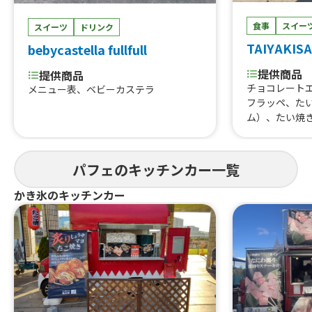
食事
スイー
スイーツ
ドリンク
TAIYAKIS
bebycastella fullfull
提供商品
提供商品
チョコレート
メニュー表、ベビーカステラ
フラッペ、た
ム）、たい焼
焼き（アップ
（ピスタチオ
ナ）、たい焼
パフェのキッチンカー一覧
ド）、たい焼
（カフェラテ
かき氷のキッチンカー
たい焼き（抹
（パンプキン
たい焼き（マ
ご）、ビーフ
バーグシチュ
き、カレーた
（チョコあん
（いちごカス