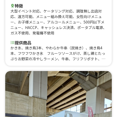
特徴
大型イベント対応
、
ケータリング対応
、
調理無し出店対
応
、
遠方可能
、
メニュー組み換え可能
、
女性向けメニュ
ー
、
お子様メニュー
、
アルコールメニュー
、
500円以下メ
ニュー
、
HACCP
、
キャッシュレス決済
、
ポータブル電源
、
ガス不使用
、
発電機不使用
提供商品
かき氷、焼き鳥3本、やわらか牛串（炭焼き）、焼き鳥4
本、フワフワかき氷 フルーツソースがけ、蒸し鶏とたっ
ぷりお野菜の冷やしラーメン、牛串、フリフリポテト、レ
モンサワー、クレープ、綿菓子、ミートチーズポテト、肉
まぜそば、肉寿司2貫、カラフルソーダ、チーズがけ肉巻
きおにぎり、焼き鳥5本