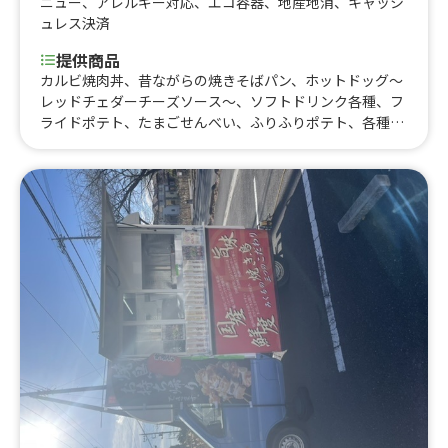
ニュー
、
アレルギー対応
、
エコ容器
、
地産地消
、
キャッシ
ュレス決済
提供商品
カルビ焼肉丼、昔ながらの焼きそばパン、ホットドッグ〜
レッドチェダーチーズソース〜、ソフトドリンク各種、フ
ライドポテト、たまごせんべい、ふりふりポテト、各種ア
ルコール類、昔ながらの屋台ラーメン、スパイシーカレ
ー、炙りロース串、じゃんぼ焼き鳥、大盛り焼きそば、炙
りハーブフランク、みたらし団子、肉巻きおにぎり、にん
にく醤油から揚げ、霜降り牛串、大阪名物 揚げたこ焼
き、ロングポテト