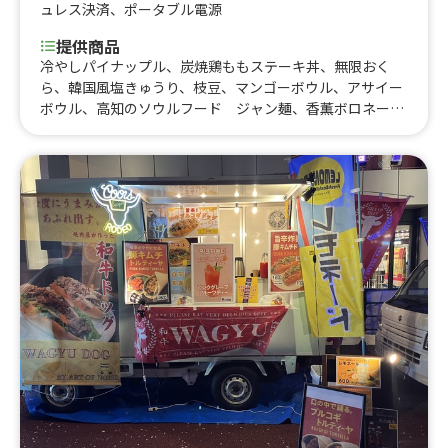
ュレス決済
、
ポータブル電源
提供商品
冷やしパイナップル、炭焼鶏ももステーキ丼、無限おく
ら、韓国風塩きゅうり、枝豆、マンゴーボウル、アサイー
ボウル、高知のソウルフード ジャン麺、香薫ボロネーゼ
チーズドッグ、カットパイン、抹茶ラテ、香薫ホットドッ
グ⑦、マンゴースムージー、香薫ホットドッグ チーズ、
香薫ホットドッグ ボロネーゼ、冷酒1合、冷たい白玉ぜ
んざい、桜のビスケッティー、イチゴ練乳パフェ、世界で
1番売れているソーセージを使ったフランクフルト、豚せ
んべい、香薫ホットドッグ フライドポテトセット、アイ
スティー、ホットティー、桜葉入りピンクのわらび餅、豚
汁おにぎりセット、香薫ホットドッグ フライドポテト
ドリンクセット、香薫ホットドッグ サルサソース、香薫
ホットドッグ プレーン、たぬきつね蕎麦、豚汁、から揚
げ棒、アメリカで大人気のフライドオレオ、肉まん、蜜焼
き芋、生姜ラーメン、世界で1番美味しいと言われている
ソーセージを使ったホットドッグ、ジビエ 猪のコロッ
ケ、ジビエ 鹿のコロッケ、ジビエ 鹿のメンチ、さつま
いもチップス、具沢山台湾パイナップルジュース、具沢山
台湾マンゴージュース、生イチゴの果実氷、塩焼きそば、