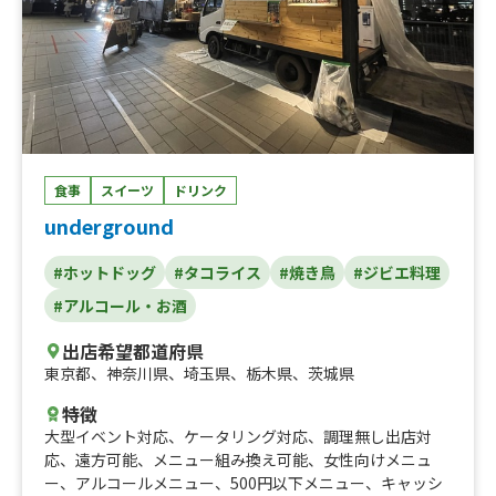
食事
スイーツ
ドリンク
underground
#ホットドッグ
#タコライス
#焼き鳥
#ジビエ料理
#アルコール・お酒
出店希望都道府県
東京都
、
神奈川県
、
埼玉県
、
栃木県
、
茨城県
特徴
大型イベント対応
、
ケータリング対応
、
調理無し出店対
応
、
遠方可能
、
メニュー組み換え可能
、
女性向けメニュ
ー
、
アルコールメニュー
、
500円以下メニュー
、
キャッシ