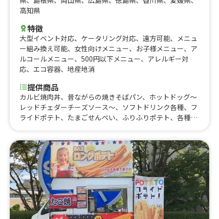
県
、
島根県
、
岡山県
、
広島県
、
徳島県
、
香川県
、
愛媛県
、
高知県
特徴
大型イベント対応
、
ケータリング対応
、
遠方可能
、
メニュ
ー組み換え可能
、
女性向けメニュー
、
お子様メニュー
、
ア
ルコールメニュー
、
500円以下メニュー
、
アレルギー対
応
、
エコ容器
、
地産地消
提供商品
カルビ焼肉丼、昔ながらの焼きそばパン、ホットドッグ〜
レッドチェダーチーズソース〜、ソフトドリンク各種、フ
ライドポテト、たまごせんべい、ふりふりポテト、各種ア
ルコール類、昔ながらの屋台ラーメン、スパイシーカレ
ー、炙りロース串、じゃんぼ焼き鳥、大盛り焼きそば、炙
りハーブフランク、みたらし団子、肉巻きおにぎり、にん
にく醤油から揚げ、霜降り牛串、大阪名物 揚げたこ焼
き、ロングポテト