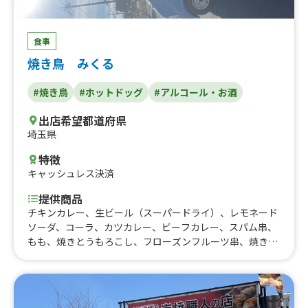
食事
焼き鳥 みくる
#焼き鳥
#ホットドッグ
#アルコール・お酒
出店希望都道府県
埼玉県
特徴
キャッシュレス決済
提供商品
チキンカレー、生ビール（スーパードライ）、レモネード
ソーダ、コーラ、カツカレー、ビーフカレー、スパム串、
もも、焼きとうもろこし、フローズンフルーツ串、焼き鳥
セット（本数相談可、6〜7本前後）、生ビール、スパイシ
ーチキンポテトセット、プルコギ丼、レモンサワー、アイ
スカフェオレ、焼き鳥丼、豚丼、ももネギ間、ももニンニ
ク、ヤゲンナンコツ、つくね、ぼんじり、かわ、豚かし