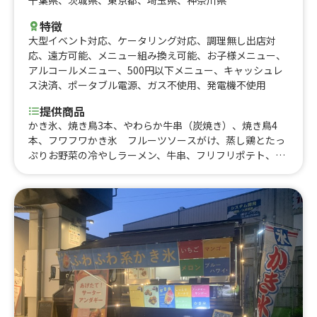
特徴
大型イベント対応
、
ケータリング対応
、
調理無し出店対
応
、
遠方可能
、
メニュー組み換え可能
、
お子様メニュー
、
アルコールメニュー
、
500円以下メニュー
、
キャッシュレ
ス決済
、
ポータブル電源
、
ガス不使用
、
発電機不使用
提供商品
かき氷、焼き鳥3本、やわらか牛串（炭焼き）、焼き鳥4
本、フワフワかき氷 フルーツソースがけ、蒸し鶏とたっ
ぷりお野菜の冷やしラーメン、牛串、フリフリポテト、レ
モンサワー、クレープ、綿菓子、ミートチーズポテト、肉
まぜそば、肉寿司2貫、カラフルソーダ、チーズがけ肉巻
きおにぎり、焼き鳥5本