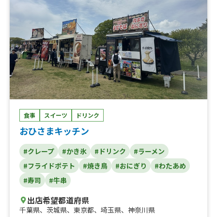
食事
スイーツ
ドリンク
おひさまキッチン
#クレープ
#かき氷
#ドリンク
#ラーメン
#フライドポテト
#焼き鳥
#おにぎり
#わたあめ
#寿司
#牛串
出店希望都道府県
千葉県
、
茨城県
、
東京都
、
埼玉県
、
神奈川県