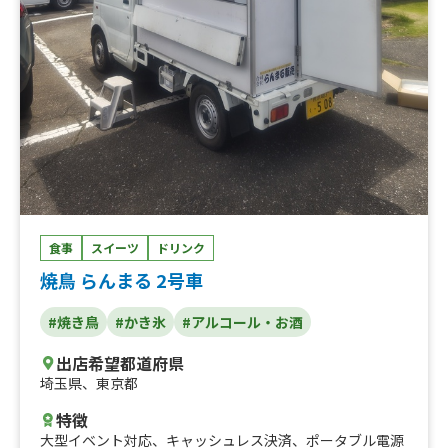
食事
スイーツ
ドリンク
焼鳥 らんまる 2号車
#焼き鳥
#かき氷
#アルコール・お酒
出店希望都道府県
埼玉県
、
東京都
特徴
大型イベント対応
、
キャッシュレス決済
、
ポータブル電源