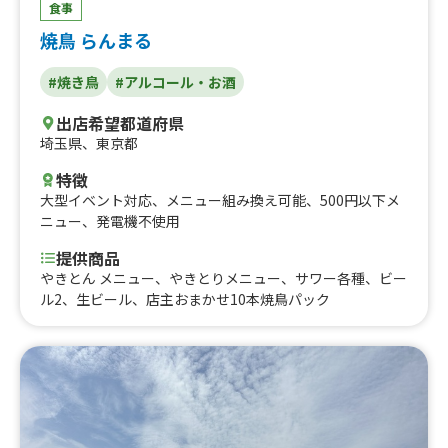
食事
焼鳥 らんまる
#焼き鳥
#アルコール・お酒
出店希望都道府県
埼玉県
、
東京都
特徴
大型イベント対応
、
メニュー組み換え可能
、
500円以下メ
ニュー
、
発電機不使用
提供商品
やきとん メニュー、やきとりメニュー、サワー各種、ビー
ル2、生ビール、店主おまかせ10本焼鳥パック