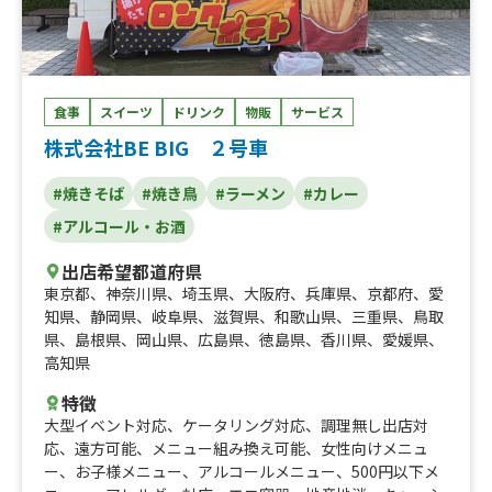
食事
スイーツ
ドリンク
物販
サービス
株式会社BE BIG ２号車
#焼きそば
#焼き鳥
#ラーメン
#カレー
#アルコール・お酒
出店希望都道府県
東京都
、
神奈川県
、
埼玉県
、
大阪府
、
兵庫県
、
京都府
、
愛
知県
、
静岡県
、
岐阜県
、
滋賀県
、
和歌山県
、
三重県
、
鳥取
県
、
島根県
、
岡山県
、
広島県
、
徳島県
、
香川県
、
愛媛県
、
高知県
特徴
大型イベント対応
、
ケータリング対応
、
調理無し出店対
応
、
遠方可能
、
メニュー組み換え可能
、
女性向けメニュ
ー
、
お子様メニュー
、
アルコールメニュー
、
500円以下メ