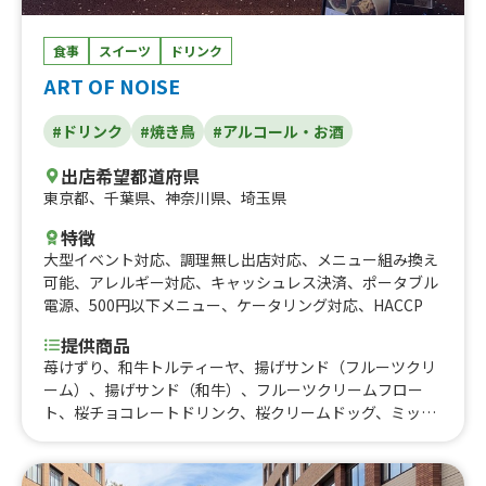
屋台焼きそば、⑧ロコモコ丼、日本式チキンケバブサンド
or丼、チキングリーンカレー、チキンと茄子のグリーンカ
食事
スイーツ
ドリンク
レー、生フルーツスティック、わらび餅、かけ放題セルフ
ART OF NOISE
シロップかき氷、星型ワッフル&バニラアイス、チョコワ
ッフル&バニラアイス、特製辛口ジンジャエール、アイス
#ドリンク
#焼き鳥
#アルコール・お酒
カフェラテ、チョコバナナ、ワンコイン チキンのトマト
煮丼、ワンコイン親子丼、親子丼、ワンコイン ロコモコ
出店希望都道府県
丼、チキンのトマト煮丼、ロコモコ丼 ⑦、特製辛口ジンジ
東京都
、
千葉県
、
神奈川県
、
埼玉県
ャエール、アイスカフェラテ、しょうが焼き丼、ネギ塩豚
丼、かき氷（自由シロップ、練乳もOK）、ロングポテ
特徴
ト、トルネードポテト、焼きそば、自分で作る綿あめ、自
大型イベント対応
、
調理無し出店対応
、
メニュー組み換え
分で作るかき氷！、イエローバーガー、グリーンバーガ
可能
、
アレルギー対応
、
キャッシュレス決済
、
ポータブル
ー、ブラックバーガー、ピンクハンバーガー、600円！台
電源
、
500円以下メニュー
、
ケータリング対応
、
HACCP
湾丼、600円！そぼろ丼、600円！しょうが焼き丼、600
円！ネギ塩豚丼、600円！無水キーマカレー、600円！タ
提供商品
コライス、ジビエバーガーポテトフライセット、キーマカ
苺けずり、和牛トルティーヤ、揚げサンド（フルーツクリ
ツカレー、星形ミニワッフル！ アイス付！、色と味を選
ーム）、揚げサンド（和牛）、フルーツクリームフロー
べるノンアルカクテル、バニラアイス、飲むショートケー
ト、桜チョコレートドリンク、桜クリームドッグ、ミック
キ、果肉たっぷり！ホイップ苺ミルク、喫茶店のメロンソ
スナッツ、自家製ローストビーフ、フルーツドッグ、コー
ーダ、モツの煮込み、クラフトビール3種飲み比べセッ
ヒー、ホットワイン、クリーミーホットチョコレート、旨
ト、メロンソーダサワー、生マンゴーサワー、日本酒 ３
辛！プルコギドッグ、和牛ドッグ、ジャンボ焼き鳥、カレ