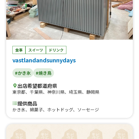
食事
スイーツ
ドリンク
vastlandandsunnydays
#かき氷
#焼き鳥
出店希望都道府県
東京都
、
千葉県
、
神奈川県
、
埼玉県
、
静岡県
提供商品
かき氷、綿菓子、ホットドッグ、ソーセージ