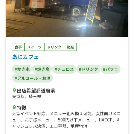
食事
スイーツ
ドリンク
物販
あじカフェ
#かき氷
#焼き鳥
#チュロス
#ドリンク
#パフェ
#アルコール・お酒
出店希望都道府県
東京都
、
埼玉県
特徴
大型イベント対応
、
メニュー組み換え可能
、
女性向けメニ
ュー
、
お子様メニュー
、
500円以下メニュー
、
HACCP
、
キ
ャッシュレス決済
、
エコ容器
、
地産地消