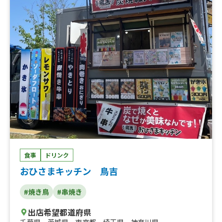
ら、豚タン、豚バラ、豚はらみ、ハート、レバー、レモネ
ードソーダ、ミックスジュース、ホットドック、チーズド
ック、みくるのチリドック
食事
ドリンク
おひさまキッチン 鳥吉
#焼き鳥
#串焼き
出店希望都道府県
千葉県
、
茨城県
、
東京都
、
埼玉県
、
神奈川県