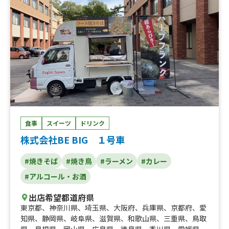
種飲み比べセット、マッケンチーズ マカロニ&チーズ、
ー、黒烏龍茶、自家製クラフトコーラ、自家製レモネー
たこ焼き（6個）、ジビエコロッケ食べ比べセット（鹿と
ド、ビール
猪）、生姜焼き弁当、チキンアンドチップス、フライドポ
テト、無水キーマカレー、アングラバーガー、レモンサワ
ー、角ハイボール、スーパードライ生ビール、生マンゴー
ジュース、喫茶店のクリームメロンソーダ、チーズタル
ト、マカロン、ジビエ 鹿メンチバーガー、ワンコイン
台湾丼、ワンコイン そぼろ丼、ジビエ 猪コロッケバー
ガー、ジビエ 鹿コロッケバーガー、レッドチキンバーガ
ー、スパイシーチキンステーキ弁当、チョコワッフル、ワ
ッフル、チュロス、カフェラテ、アイスコーヒー、ホット
コーヒー、アングラスパイシーチキンステーキ、エッグカ
食事
スイーツ
ドリンク
ステラ焼き、ワンコイン 生姜焼き丼、ワンコイン 唐揚
株式会社BE BIG １号車
げ丼、ワンコイン ヘルシー鶏むねサラダ、ワンコイン
タコライス丼、ワンコイン ネギ塩豚丼、ワンコイン 無
#焼きそば
#焼き鳥
#ラーメン
#カレー
水キーマカレー丼、国内外のクラフトビール、十条のB級
#アルコール・お酒
グルメ からし焼き、濃厚クラムチャウダー、ポトフ、タ
コライス、昭和のホットドック、タルタルチキンバーガー
出店希望都道府県
東京都
、
神奈川県
、
埼玉県
、
大阪府
、
兵庫県
、
京都府
、
愛
知県
、
静岡県
、
岐阜県
、
滋賀県
、
和歌山県
、
三重県
、
鳥取