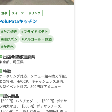
食事
スイーツ
ドリンク
PoluPataキッチン
#たこ焼き
#フライドポテト
#揚げパン
#アルコール・お酒
#かき氷
出店希望都道府県
東京都
、
埼玉県
特徴
ケータリング対応
、
メニュー組み換え可能
、
エコ容器
、
HACCP
、
キャッシュレス決済
、
大型イベント対応
、
500円以下メニュー
提供商品
【600円】ハムチェダー、【600円】ポテサ
ラ明太マヨ、【600円】ポテサラチーズ、
【500円】こしあんバター、【500円】白玉