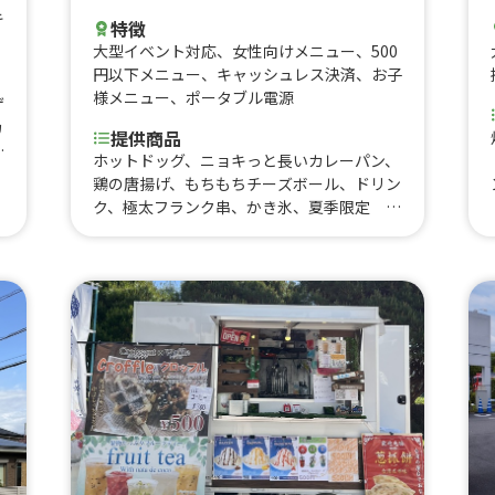
キ
特徴
大型イベント対応
、
女性向けメニュー
、
500
円以下メニュー
、
キャッシュレス決済
、
お子
様メニュー
、
ポータブル電源
ゲ
カ
提供商品
コ
ホットドッグ、ニョキっと長いカレーパン、
イ
鶏の唐揚げ、もちもちチーズボール、ドリン
ク、極太フランク串、かき氷、夏季限定 冷
やしパイン串