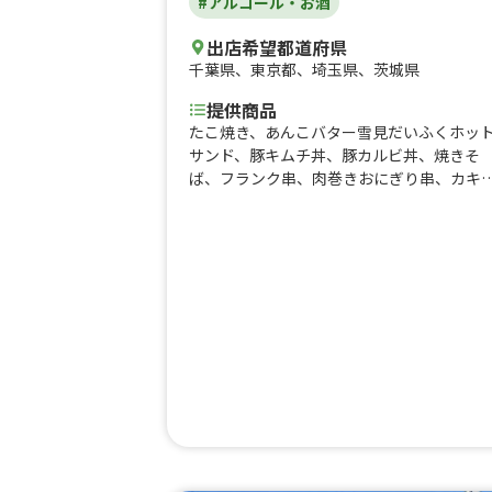
#アルコール・お酒
出店希望都道府県
千葉県
、
東京都
、
埼玉県
、
茨城県
提供商品
たこ焼き、あんこバター雪見だいふくホッ
サンド、豚キムチ丼、豚カルビ丼、焼きそ
ば、フランク串、肉巻きおにぎり串、カキ
氷、レモネード、にんじんツナたまごホッ
サンド、ガリバタハムチーズホットサンド
おつまみ成吉思汗、アルコール