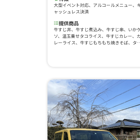
大型イベント対応
、
アルコールメニュー
、
ャッシュレス決済
提供商品
牛すじ丼、牛すじ煮込み、牛すじ串、いか
ソ、温玉乗せタコライス、牛すじカレー、
レーライス、牛すじもちもち焼きそば、タ
ス、帆立串、ブルーシールアイス、タコラ
ス、焼きそば