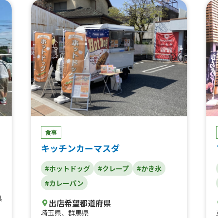
種類のフレーバー）、チュロス、チーズハッ
トグ、ポテトチーズハットグ、チーズボー
ル、チヂミ、チキンナゲット、ソトックソト
ック、肉巻きおにぎり、アメリカンドッグ、
旨からBOX(しょうゆ・しお・みそ・南蛮・
油淋鶏・めんたいマヨ・スイートチリ)、旨
から丼、牛カルビ丼、缶ビール、オレンジジ
ュース100%、パイナップルジュース10
0%、ハイボール・コークハイ・ジンジャー
ハイ、韓国ドリンク
食事
キッチンカーマスダ
#ホットドッグ
#クレープ
#かき氷
#カレーパン
県
出店希望都道府県
埼玉県
、
群馬県