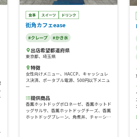
食事
スイーツ
ドリンク
街角カフェease
#クレープ
#かき氷
出店希望都道府県
東京都
、
埼玉県
特徴
女性向けメニュー
、
HACCP
、
キャッシュレ
ス決済
、
ポータブル電源
、
500円以下メニュ
理
ー
え
ュ
提供商品
香薫ホットドッグボロネーゼ、香薫ホットド
ッグサルサ、香薫ホットドッグチーズ、香薫
ホットドッグブレーン、角煮丼、チャーシュ
ー丼、ねぎ塩カルビ丼、唐揚げ丼、焼き芋ブ
、
リュレ、グラタンドッグ、チーズドック、サ
テ
ルサドック、チリドック、ホットドック、カ