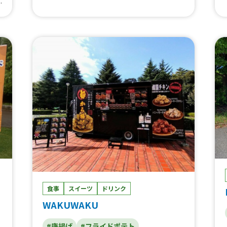
キ氷レインボー、フローズンフロート、アイ
オ
スクレープ、ストロベリーパフェ、ブルーベ
リーパフェ、ミックスベリーパフェ、ぶどう
パフェ、マンゴーパフェ、みかんパフェ、白
玉抹茶あずきパフェ、わらび餅黒蜜あずきパ
フェ、チョコバナナオレオパフェ、チョコバ
ナナブラウニーパフェ、チョコバナナオレ
オ、ごろっとブルーベリー、ごろっといち
ご、フレッシュいちごバナナ、チョコバナナ
ブラウニー、フレッシュいちごブラウニー、
フレッシュいちごオレオ、コーヒーフロー
ト、フロート、スカッシュ、プレミアムカキ
氷、カキ氷、クリームブリュレ、ダブルいち
ごバナナ、サラダクレープハムツナチーズ、
サラダクレープチキン、シュガーバター、白
玉黒蜜きな粉、白玉抹茶あずき、ホイップク
レープ、バナナクレープ
食事
スイーツ
ドリンク
WAKUWAKU
#唐揚げ
#フライドポテト