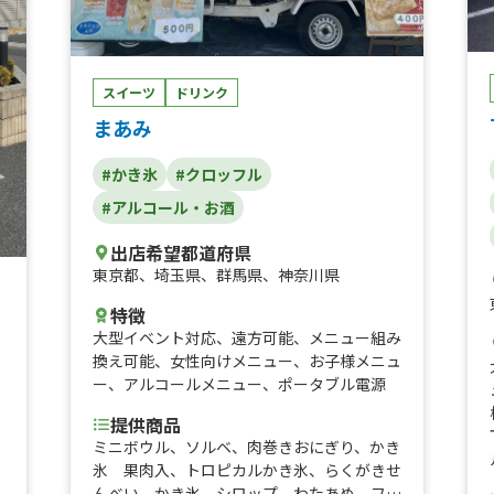
スイーツ
ドリンク
まあみ
#かき氷
#クロッフル
#アルコール・お酒
出店希望都道府県
東京都
、
埼玉県
、
群馬県
、
神奈川県
特徴
大型イベント対応
、
遠方可能
、
メニュー組み
換え可能
、
女性向けメニュー
、
お子様メニュ
ー
、
アルコールメニュー
、
ポータブル電源
提供商品
ミニボウル、ソルベ、肉巻きおにぎり、かき
氷 果肉入、トロピカルかき氷、らくがきせ
んべい、かき氷 シロップ、わたあめ、フル