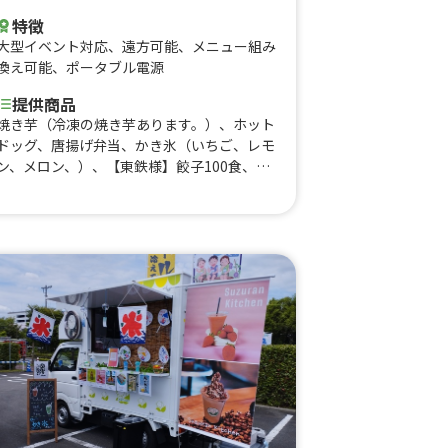
特徴
大型イベント対応
、
遠方可能
、
メニュー組み
換え可能
、
ポータブル電源
提供商品
焼き芋（冷凍の焼き芋あります。）、ホット
ドッグ、唐揚げ弁当、かき氷（いちご、レモ
ン、メロン、）、【東鉄様】餃子100食、唐
揚げ100食、ポテト100食、スープカレー、
フィリピン料理、アドボ（鶏肉、豚肉の煮込
み）、米粉アンパン、桑の葉アンパン、唐揚
げ5個、餃子、シラスフランク、フライドポ
テト、ドリンク,、ドリンク,、冷凍シフォン
ケーキ、チョコバナナ、林檎飴