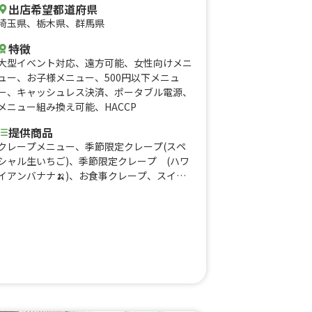
出店希望都道府県
専用】揚げたい焼き、【300円】かき氷、
【350円】かき氷、【イベント専用】かき氷
埼玉県
、
栃木県
、
群馬県
（シロップ＋練乳）、レモンスカッシュ、レ
特徴
モネード、【500円】チューハイ、【600
大型イベント対応
、
遠方可能
、
女性向けメニ
円】ハイボール、【600円】生ビール
ュー
、
お子様メニュー
、
500円以下メニュ
（缶）、【300円】揚げたい焼き、【500
ー
、
キャッシュレス決済
、
ポータブル電源
、
円】かき氷、【500円】レモネード、【300
メニュー組み換え可能
、
HACCP
円】ソフトドリンク
提供商品
クレープメニュー、季節限定クレープ(スペ
シャル生いちご)、季節限定クレープ (ハワ
イアンバナナ🍌)、お食事クレープ、スイー
トチリチキン、ハムツナチーズ、モンブラン
クレープ、ベリー&ベリー、バナナクレー
プ、アーモンドクレープ、ホイップクレー
プ、季節のフルーツサンデー、ホイップアイ
ス(バニラ)、果肉入りスムージードリンク、
果肉入りスムージードリンク、果肉入りスム
ージードリンク、進化系かき氷スムージード
リンク(季節限定)、ドリンクメニュー、コー
ンスープ(冬季限定)