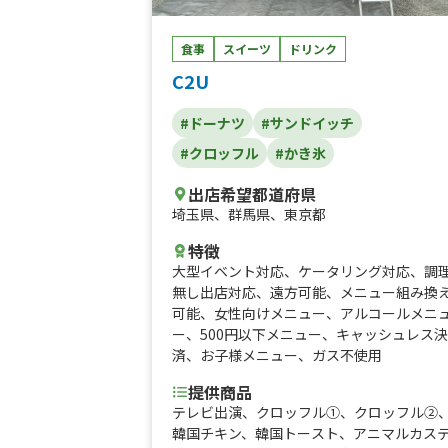
食事
スイーツ
ドリンク
C2U
#ドーナツ
#サンドイッチ
#クロッフル
#かき氷
出店希望都道府県
埼玉県
、
群馬県
、
東京都
特徴
大型イベント対応
、
ケータリング対応
、
調
無し出店対応
、
遠方可能
、
メニュー組み換
可能
、
女性向けメニュー
、
アルコールメニ
ー
、
500円以下メニュー
、
キャッシュレス決
済
、
お子様メニュー
、
ガス不使用
提供商品
テレビ出演、クロッフル①、クロッフル②
韓国チキン、韓国トースト、アニマルカス