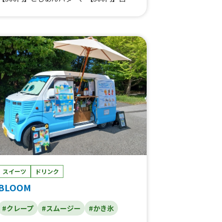
あんこ、【300円】オレンジシューズ、【30
0円】チェリーコーク、【600円】ソースた
こ焼き、【600円】岩塩たこ焼き、【700
円】チーズたこ焼き、【700円】明太マヨた
こ焼き、【800円】明太マヨチーズたこ焼
き、【800円】ダブルチーズたこ焼き、【80
0円】ポルパタパック（ソースマヨ）、【80
0円】ポルパタパック（岩塩）、【900円】
ポルパタパック（明太マヨ）、【900円】ポ
ルパタパック（チーズ）、【900円】ポルパ
タパック（ソースマヨ）、【900円】ポルパ
タパック（岩塩）、【1,000円】ポルパタパ
ック（明太マヨ）、【1,000円】ポルパタパ
ック（チーズ）、【400円】岩塩ポテト、
【400円】ソースポテト、【500円】明太マ
ヨポテト、【500円】チーズポテト、【500
スイーツ
ドリンク
円】シャカシャカポテト、【200円】揚げた
BLOOM
い焼き、【100円】ペットボトル（水）、
【120円】ペットボトル（ソフトドリン
ク）、【150円】ペットボトルドリンク、
#クレープ
#スムージー
#かき氷
【650-750円】今月のたこ焼き、【イベント