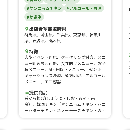
#ヤンニョムチキン
#アルコール・お酒
#かき氷
出店希望都道府県
群馬県
、
埼玉県
、
千葉県
、
東京都
、
神奈川
ト
県
、
茨城県
、
栃木県
特徴
ト
大型イベント対応
、
ケータリング対応
、
メニ
、
ュー組み換え可能
、
女性向けメニュー
、
お子
様メニュー
、
500円以下メニュー
、
HACCP
、
キャッシュレス決済
、
遠方可能
、
アルコール
メニュー
、
エコ容器
提供商品
旨から揚げ(しょうゆ・しお・みそ・南
蛮）、韓国チキン（ヤンニョムチキン・ハニ
ーバターチキン・スノーチーズチキン・カン
ジャンチキン・コチュマヨチキン・ネギ塩チ
キン・ハニーコンボチキン）、秩父天然水ふ
わふわかき氷（18種類)、ふりふりポテト(18