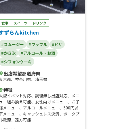
食事
スイーツ
ドリンク
すずらんkitchen
#スムージー
#ワッフル
#ピザ
#かき氷
#アルコール・お酒
#シフォンケーキ
出店希望都道府県
東京都
、
神奈川県
、
埼玉県
特徴
大型イベント対応
、
調理無し出店対応
、
メニ
ュー組み換え可能
、
女性向けメニュー
、
お子
様メニュー
、
アルコールメニュー
、
500円以
下メニュー
、
キャッシュレス決済
、
ポータブ
ル電源
、
遠方可能