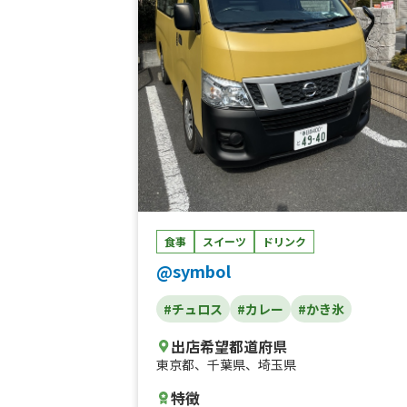
食事
スイーツ
ドリンク
@symbol
#チュロス
#カレー
#かき氷
出店希望都道府県
東京都
、
千葉県
、
埼玉県
特徴