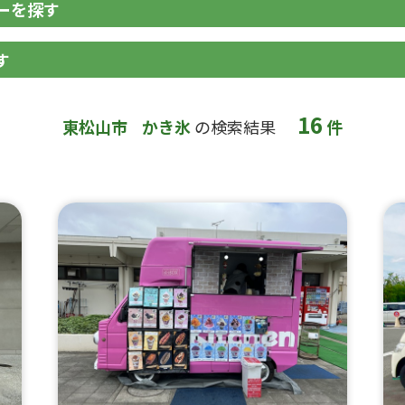
ーを探す
す
16
東松山市
かき氷
の検索結果
件