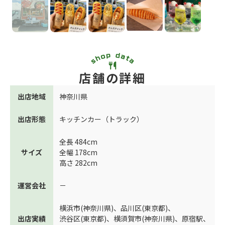
店舗の詳細
出店地域
神奈川県
出店形態
キッチンカー（トラック）
全長 484cm
サイズ
全幅 178cm
高さ 282cm
運営会社
－
横浜市(神奈川県)
、
品川区(東京都)
、
出店実績
渋谷区(東京都)
、
横須賀市(神奈川県)
、
原宿駅
、