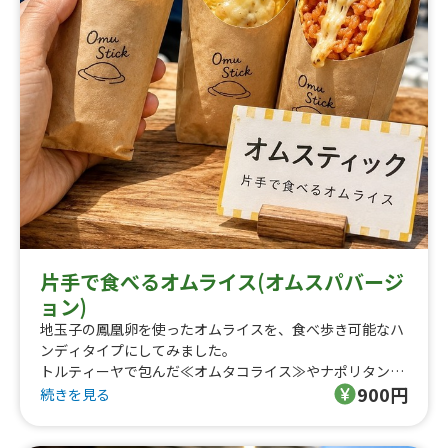
片手で食べるオムライス(オムスパバージ
ョン)
地玉子の鳳凰卵を使ったオムライスを、食べ歩き可能なハ
ンディタイプにしてみました。
トルティーヤで包んだ≪オムタコライス≫やナポリタンを
900円
包んだ≪オムスパ≫も、オプションでお選び頂けます。
続きを見る