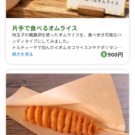
片手で食べるオムライス
地玉子の鳳凰卵を使ったオムライスを、食べ歩き可能なハ
ンディタイプにしてみました。
トルティーヤで包んだ≪オムタコライス≫やナポリタンを
900円
包んだ≪オムスパ≫も、オプションでお選び頂けます。
続きを見る