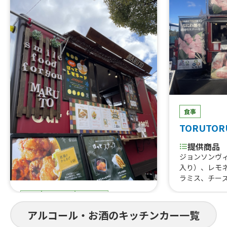
食事
TORUTOR
提供商品
ジョンソンヴ
入り）、レモ
ラミス、チー
はらみ焼肉あ
食事
スイーツ
ドリンク
すじ煮込み、
重、はらみス
まると
アルコール・お酒のキッチンカー一覧
牛タン串、な