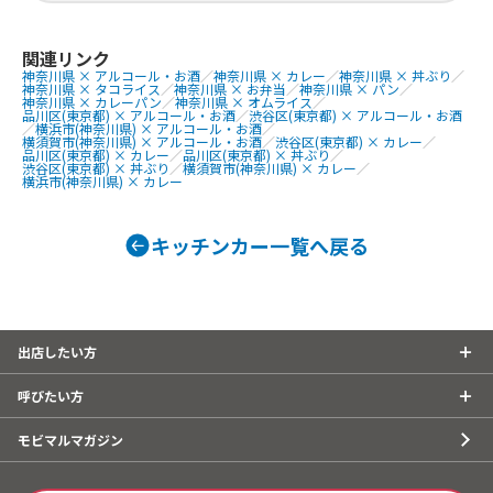
にわ黒牛ステ
提供商品
巻きおにぎり、
ぐるぐるウインナー、QQボール、生ビ
熟成ハラミ串
ール、ゆめかわひんやりスイーツ、豚
関連リンク
神奈川県 × アルコール・お酒
／
神奈川県 × カレー
／
神奈川県 × 丼ぶり
／
焼肉丼、大阪美
角煮丼、かき氷、ほっとスナック、か
神奈川県 × タコライス
／
神奈川県 × お弁当
／
神奈川県 × パン
／
美人カステラ2
す大根、ホットレモネード、唐揚げ、le
神奈川県 × カレーパン
／
神奈川県 × オムライス
／
品川区(東京都) × アルコール・お酒
／
渋谷区(東京都) × アルコール・お酒
0個、チュロ
monade、つくねフリット、つくねカ
／
横浜市(神奈川県) × アルコール・お酒
／
横須賀市(神奈川県) × アルコール・お酒
／
渋谷区(東京都) × カレー
／
ーク焼きそば
レー、つくねライス
品川区(東京都) × カレー
／
品川区(東京都) × 丼ぶり
／
渋谷区(東京都) × 丼ぶり
／
横須賀市(神奈川県) × カレー
／
ェ、焼き鳥、
横浜市(神奈川県) × カレー
しパイン、な
ば、フランク
タン重、唐揚
キッチンカー一覧へ戻る
こ焼き
出店したい方
呼びたい方
モビマルマガジン