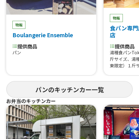
物販
物販
食パン専門
店
Boulangerie Ensemble
提供商品
提供商品
湯種食パンTok
パン
斤サイズ、湯種食
東限定）１斤
ン、全粒粉食
ン、ミルクカ
ちみつバター
パンのキッチンカー一覧
バター、小倉
ッド（期間限
お弁当のキッチンカー
プバック（5