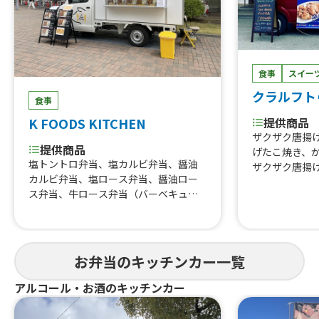
食事
スイー
クラルフト
食事
提供商品
K FOODS KITCHEN
ザクザク唐揚
提供商品
げたこ焼き、
塩トントロ弁当、塩カルビ弁当、醤油
ザクザク唐揚
カルビ弁当、塩ロース弁当、醤油ロー
ス弁当、牛ロース弁当（バーベキュ
ー）、牛ロース弁当（おろし醤油）
お弁当のキッチンカー一覧
アルコール・お酒のキッチンカー