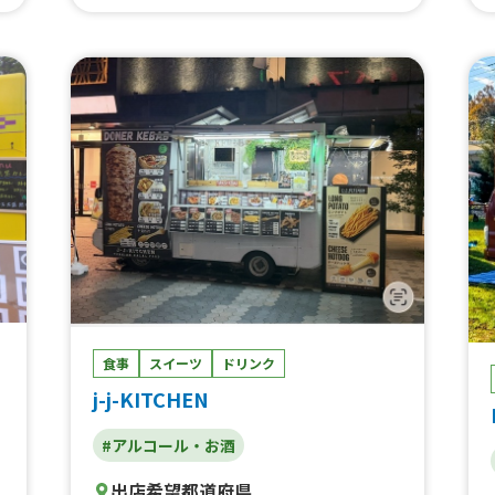
ルドリンク、クラフトレモネード、ドリン
ク、ケータリングドリンク、カラーソーダ、
お酒、フローズンチョコバナナ、かき氷、特
製アイスクリーム、DRINKS、ドリンク、特
性ミミガー、ビー玉瓶ラムネ、チョコがけワ
ッフル、メロンパン
食事
スイーツ
ドリンク
j-j-KITCHEN
#アルコール・お酒
出店希望都道府県