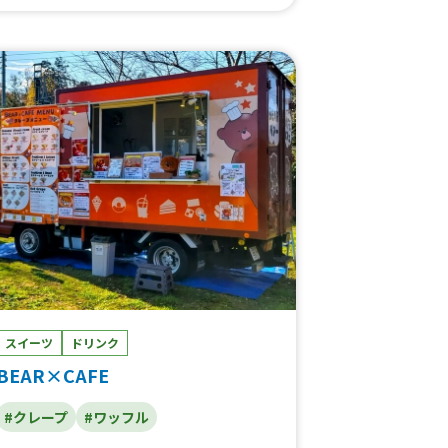
照り焼き丼、お好み焼き串（桜えび入り チ
ーズ味 明太マヨ味、20種類かき氷、カラ
フルさいまいもボール、15種類のふりふり
ポテト、トルネードウインナー、宮崎肉巻き
おにぎり、ジャンボ照り焼きチキンステー
キ、三河フランク、カラフルフルーツラム
ネ、ホット アイスドリンク、ホットココ
ア、ホット アイスレモネード、レモンサワ
ー
スイーツ
ドリンク
BEAR×CAFE
#クレープ
#ワッフル