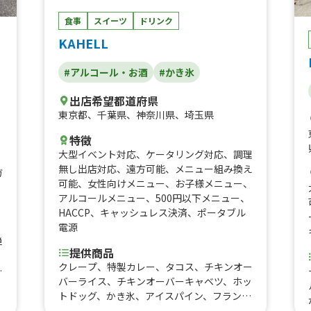
ト
食事
スイーツ
ドリンク
、
KAHELL
#アルコール・お酒
#かき氷
出店希望都道府県
東京都
、
千葉県
、
神奈川県
、
埼玉県
特徴
大型イベント対応
、
ケータリング対応
、
調理
無し出店対応
、
遠方可能
、
メニュー組み換え
ガ
可能
、
女性向けメニュー
、
お子様メニュー
、
アルコールメニュー
、
500円以下メニュー
、
HACCP
、
キャッシュレス決済
、
ポータブル
電源
単
提供商品
クレープ、特製カレー、タコス、チキンオー
生
バーライス、チキンオーバーキャベツ、ホッ
トドッグ、かき氷、アイスパイン、フランク
フルト、ベルギーワッフルサンド、オリジナ