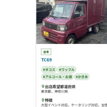
食事
TC69
#タコス
#ワッフル
#アルコール・お酒
#かき氷
出店希望都道府県
東京都
、
神奈川県
特徴
大型イベント対応
、
ケータリング対応
、
女