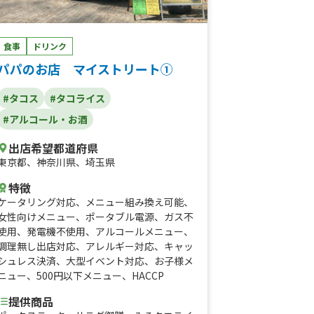
食事
ドリンク
パパのお店 マイストリート①
#タコス
#タコライス
#アルコール・お酒
出店希望都道府県
東京都
、
神奈川県
、
埼玉県
特徴
ケータリング対応
、
メニュー組み換え可能
、
女性向けメニュー
、
ポータブル電源
、
ガス不
使用
、
発電機不使用
、
アルコールメニュー
、
調理無し出店対応
、
アレルギー対応
、
キャッ
シュレス決済
、
大型イベント対応
、
お子様メ
ニュー
、
500円以下メニュー
、
HACCP
提供商品