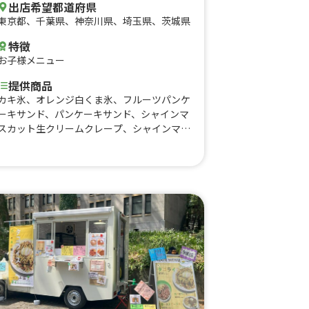
出店希望都道府県
東京都
、
千葉県
、
神奈川県
、
埼玉県
、
茨城県
特徴
お子様メニュー
提供商品
カキ氷、オレンジ白くま氷、フルーツパンケ
ーキサンド、パンケーキサンド、シャインマ
スカット生クリームクレープ、シャインマス
カット生カスタードクレープ、フルーツワッ
フルサンド、リンゴカスタードキャラメル生
クリームクレープ、カップミックスフルーツ
パンケーキ、国産イチゴチョコバナナクレー
プ、国産イチゴクレープ、フルーツスムージ
ー、カップバナナブルーベリーパンケーキ、
クレープ各種、ワッフルサンド、オレンジク
マクレープ