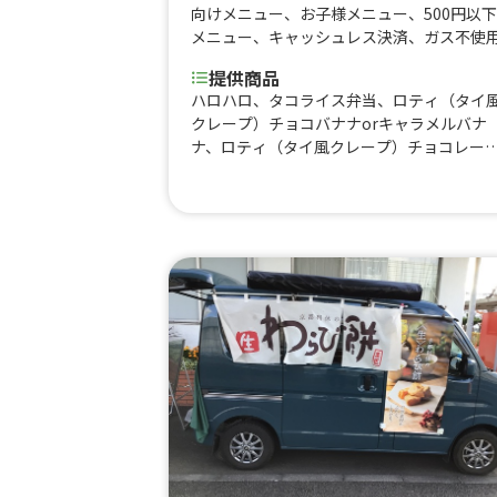
向けメニュー
、
お子様メニュー
、
500円以下
メニュー
、
キャッシュレス決済
、
ガス不使
提供商品
ハロハロ、タコライス弁当、ロティ（タイ
クレープ）チョコバナナorキャラメルバナ
ナ、ロティ（タイ風クレープ）チョコレー
orキャラメル、ロティ（タイ風クレープ）
プレーン、韓国ドーナツ、マラサダドーナ
ツ、コナコーヒー オールドファッション
ワッフル ホイップ、ワッフル キャラメ
ル、ワッフル チョコレート、タピオカキ
ラメル、タピオカチョコ、生フルーツジュ
ス、ジンジャエール、いちごレアチーズド
ンク、スパムおにぎり、飲むチーズケーキ
ホットコーヒー、アイスコーヒー、アイス
ョコレート、ホットチョコレート、ホット
イン、コーンスープ、オリオンビール、ド
ロコス、レモネード、レモンスカッシュ、
ピオカミルクティー、レモンサワー、ハイ
ール、フランクフルト、かき氷、タコス、
ルサタコライス、温玉タコライス、サワー