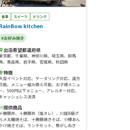
食事
スイーツ
ドリンク
RainBow kitchen
#お好み焼き
出店希望都道府県
東京都
、
千葉県
、
神奈川県
、
埼玉県
、
群馬
県
、
青森県
、
岩手県
、
宮城県
、
秋田県
特徴
大型イベント対応
、
ケータリング対応
、
遠方
可能
、
メニュー組み換え可能
、
お子様メニュ
ー
、
500円以下メニュー
、
アレルギー対応
、
キャッシュレス決済
提供商品
十勝豚丼、十勝豚丼（塩タレ）、川越B級グ
ルメ太麺焼そば、十勝豚焼きそば、小樽あん
かけ焼きそば、ランチセット、焦がしねぎ鶏