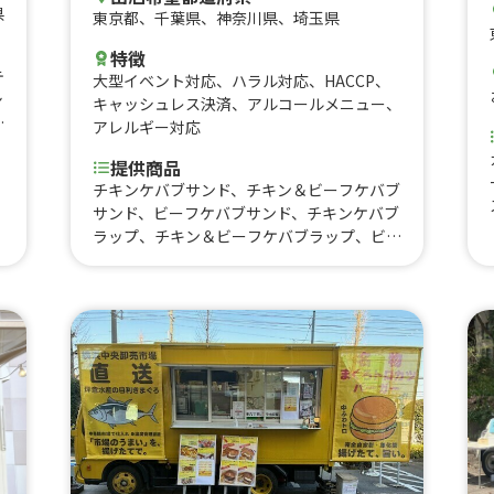
県
東京都
、
千葉県
、
神奈川県
、
埼玉県
特徴
テ
大型イベント対応
、
ハラル対応
、
HACCP
、
シ
キャッシュレス決済
、
アルコールメニュー
、
焙
アレルギー対応
煎
提供商品
チキンケバブサンド、チキン＆ビーフケバブ
サンド、ビーフケバブサンド、チキンケバブ
ラップ、チキン＆ビーフケバブラップ、ビー
フケバブラップ、チキンケバブライス、チキ
ン＆ビーフケバブライス、ビーフケバブライ
ス、チキンと野菜とケバブ、ビーフと野菜と
ケバブ、チキンとビーフと野菜、ロングポテ
ト、チーズハットグ、チュロス、ビール、レ
モネード、コーラ、トルコアイス、レモンサ
ワー、ミネラルウォーター