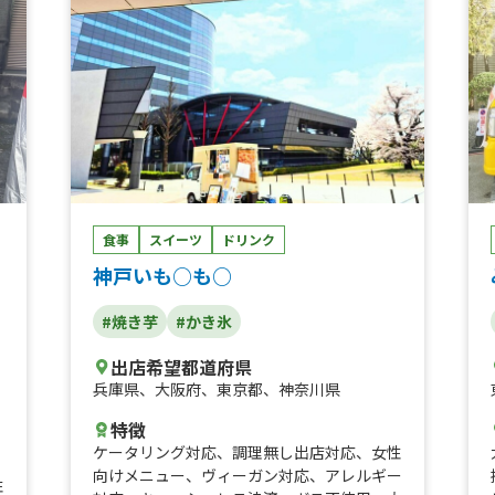
食事
スイーツ
ドリンク
神戸いも○も○
#焼き芋
#かき氷
出店希望都道府県
兵庫県
、
大阪府
、
東京都
、
神奈川県
特徴
ケータリング対応
、
調理無し出店対応
、
女性
向けメニュー
、
ヴィーガン対応
、
アレルギー
性