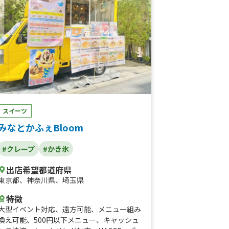
スイーツ
みなとかふぇBloom
#クレープ
#かき氷
出店希望都道府県
東京都
、
神奈川県
、
埼玉県
特徴
大型イベント対応
、
遠方可能
、
メニュー組み
換え可能
、
500円以下メニュー
、
キャッシュ