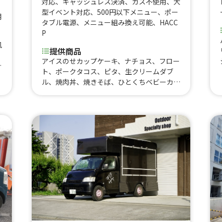
対応
、
キャッシュレス決済
、
ガス不使用
、
大
型イベント対応
、
500円以下メニュー
、
ポー
用
タブル電源
、
メニュー組み換え可能
、
HACC
P
風
提供商品
アイスのせカップケーキ、ナチョス、フロー
ト
ト、ポークタコス、ピタ、生クリームダブ
ル、焼肉丼、焼きそば、ひとくちベビーカス
テラ、カップケーキ、ホットコーヒー、おい
、
もラテ、黒蜜きなこだんご、アイスコーヒ
ー、コーヒーフロート、おいものクリームブ
ャ
リュレ、おいもの2色だんご、おいもブリュ
ー
レ、ジュース、黒蜜きなこボール、かき氷、
リ
冷やし芋、焼き芋
、
チ
ワ
リ
タ
ボ
サ
ク