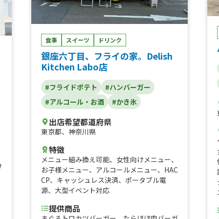
食事
スイーツ
ドリンク
銀座六丁目、フライの家。Delish
Kitchen Labo店
#フライドポテト
#ハンバーガー
#アルコール・お酒
#かき氷
出店希望都道府県
東京都
、
神奈川県
、
特徴
メニュー組み換え可能
、
女性向けメニュー
、
け
お子様メニュー
、
アルコールメニュー
、
HAC
CP
、
キャッシュレス決済
、
ポータブル電
源
、
大型イベント対応
提供商品
まぐろトロカツバーガー、たらほほ肉バーガ