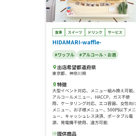
食事
スイーツ
ドリンク
サービス
HIDAMARI-waffle-
#ワッフル
#アルコール・お酒
出店希望都道府県
東京都
、
神奈川県
特徴
大型イベント対応
、
メニュー組み換え可能
アルコールメニュー
、
HACCP
、
ガス不使
用
、
ケータリング対応
、
エコ容器
、
女性向
メニュー
、
お子様メニュー
、
500円以下メニ
ュー
、
キャッシュレス決済
、
ポータブル電
源
、
発電機不使用
、
遠方可能
提供商品