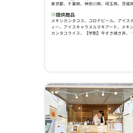
東京都
、
千葉県
、
神奈川県
、
埼玉県
、
茨城
提供商品
メキシカンタコス、コロナビール、アイス
ィー、アイスキャラメルマキアート、メキ
カンタコライス、【学割】牛すき焼き丼、
煎黒カレートッピング有、Beef Bowl、焙
黒カレー