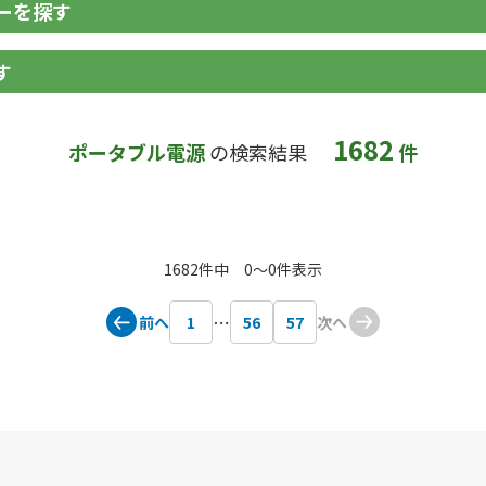
ーを探す
す
1682
ポータブル電源
の検索結果
件
1682件中 0〜0件表示
前へ
次へ
1
56
57