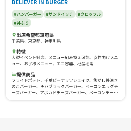
BELIEVER IN BURGER
#ハンバーガー
#サンドイッチ
#クロッフル
#丼ぶり
出店希望都道府県
千葉県
、
東京都
、
神奈川県
特徴
大型イベント対応
、
メニュー組み換え可能
、
女性向けメニ
ュー
、
お子様メニュー
、
エコ容器
、
地産地消
提供商品
フライドポテト、千葉ピーナッツシェイク、焦がし醤油き
のこバーガー、チバブラックバーガー、ベーコンエッグチ
ーズバーガー、アボカドチーズバーガー、ベーコンチーズ
バーガー、チーズバーガー