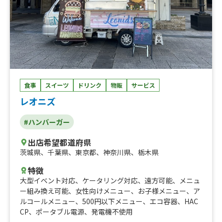
食事
スイーツ
ドリンク
物販
サービス
レオニズ
#ハンバーガー
出店希望都道府県
茨城県
、
千葉県
、
東京都
、
神奈川県
、
栃木県
特徴
大型イベント対応
、
ケータリング対応
、
遠方可能
、
メニュ
ー組み換え可能
、
女性向けメニュー
、
お子様メニュー
、
ア
ルコールメニュー
、
500円以下メニュー
、
エコ容器
、
HAC
CP
、
ポータブル電源
、
発電機不使用