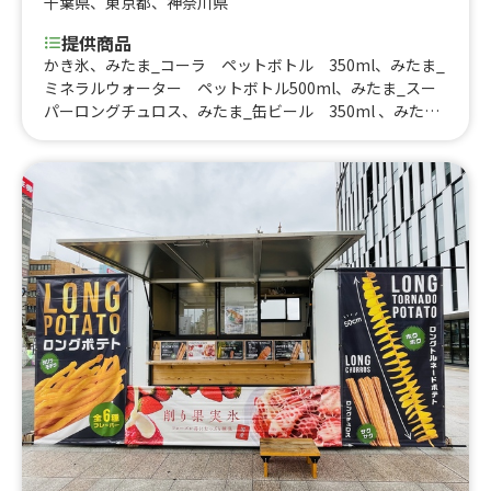
千葉県
、
東京都
、
神奈川県
提供商品
かき氷、みたま_コーラ ペットボトル 350ml、みたま_
ミネラルウォーター ペットボトル500ml、みたま_スー
パーロングチュロス、みたま_缶ビール 350ml 、みたま
_ロングポテト、ビール 350ml、みたま_チキンケバブサ
ンド、みたま_おつまみチキンケバブ、ロングポテト塩、
みたま_チーズハットグ、チーズハットグ 、スーパーロ
ングチュロス、トルコのびーるアイスイチゴ味、コーラ
ペットボトル、ミネラルウォーター ペットボトル、塩焼
きサバサンド、トルコのびーるアイスクリームバニラ、ビ
ーフケバブ弁当、チキンケバブ弁当、チキンケバブラッ
プ、ビーフケバブラップ、おつまみビーフケバブ、ビーフ
ケバブサンド、おつまみチキンケバブ、ロングポテト、チ
キンケバブサンド