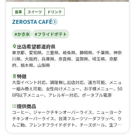
食事
スイーツ
ドリンク
ZEROSTA CAFÉ①
#かき氷
#フライドポテト
出店希望都道府県
東京都
、
愛知県
、
三重県
、
岐阜県
、
静岡県
、
千葉県
、
神奈
川県
、
大阪府
、
兵庫県
、
奈良県
、
滋賀県
、
埼玉県
、
京都
府
、
栃木県
、
山梨県
特徴
大型イベント対応
、
調理無し出店対応
、
遠方可能
、
メニュ
ー組み換え可能
、
女性向けメニュー
、
お子様メニュー
、
50
0円以下メニュー
、
アレルギー対応
、
ポータブル電源
提供商品
コーヒー、ジャークチキンオーバーライス、ニューヨーク
チキンオーバーライス、台湾フルーツソーダフラッペ、り
んご飴、フレンチフライドポテト、チーズボール、生フラ
イドポテト、フランク、クリスピーチキン、ロングおさつ