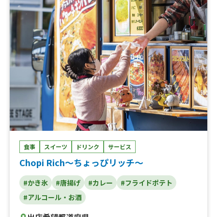
ー、きゅうりの塩たたき、いちごスムージー、炭火焼鳥3
本、ビアバッターステーキカットポテト、サイドワインダ
ーポテトフライ、焼きそば、かき氷、トルネードポテト、
ソフトドリンク、ヤンニョムチキン、煎茶、サラダ、自家
製フルーツラッシー、チキンオーバーライス、おつまみセ
ット、冷凍ペットボトル飲料、焼きそば、ラムネ 1本、
上海やきそば、骨付きポークフランク、自家製シロップの
かき氷、響ハイボール、山崎ハイボール、上州牛ロースト
ビーフサンド、群馬県産上州牛ローストビーフ、アサイー
ボール、鶏天丼、カップいちご(4粒)、ナタデココといちご
のフルーツドリンク、チュロス、群馬県産やよいひめ
(箱)、マカロニ&チーズホットドッグ、生姜焼きホットド
ッグケバブソース仕立て、焼鳥ホットドッグ、ホットドッ
ク、白州森香るハイボール、サンディーカクテル、サンデ
ィーサワー、アースフレンズ東京Zカクテル、アースフレ
食事
スイーツ
ドリンク
サービス
ンズ東京Zサワー、日替り弁当、唐揚げ弁当、チルソーダa
Chopi Rich〜ちょっぴリッチ〜
ndチーズボール、チルソーダandチヂミ、チルソーダand
ヤンニョムチキン、チルソーダ、揚げオムク、クラフトビ
#かき氷
#唐揚げ
#カレー
#フライドポテト
ール、バリカワ(3本)、大粒タコ焼き、角ハイボール、レモ
ンサワー、生ビール、ハリケーンポテト、群馬県産やまと
#アルコール・お酒
ぶた豚汁、上州名物豚もつ煮、上州名物豚もつ煮ご飯、キ
ャラメルポップコーン、特製ソーセージ 1本、煙突チュ