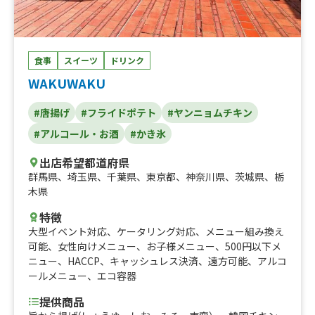
食事
スイーツ
ドリンク
WAKUWAKU
#唐揚げ
#フライドポテト
#ヤンニョムチキン
#アルコール・お酒
#かき氷
出店希望都道府県
群馬県
、
埼玉県
、
千葉県
、
東京都
、
神奈川県
、
茨城県
、
栃
木県
特徴
大型イベント対応
、
ケータリング対応
、
メニュー組み換え
可能
、
女性向けメニュー
、
お子様メニュー
、
500円以下メ
ニュー
、
HACCP
、
キャッシュレス決済
、
遠方可能
、
アルコ
ールメニュー
、
エコ容器
提供商品