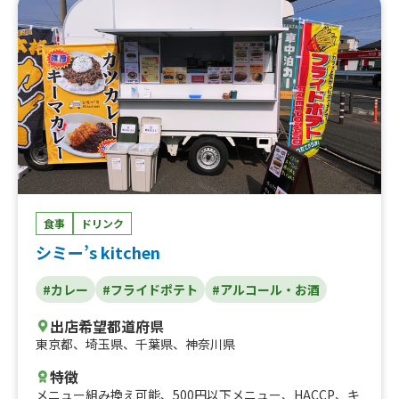
ミニドーナツ、ミニドーナツ串、唐揚げ串、生ビール、ビ
ール500ml、ビール350ml、酎ハイ、ハイボール、ソフト
ドリンク、ホットコーヒー、ホットココア、ほっとワイ
ン、ホットゆず茶、フラッペショコラミルク、フラッペイ
チゴミルク、フラッペマンゴーミルク、いちごソーダ、マ
ンゴーソーダ、まぐろトロカツ弁当、ミックスフライ弁
当、炙りローストポーク丼、炙りチーズローストポーク
丼、鶏もも唐揚げ弁当、メンチカツ弁当、豚生姜焼き丼、
まぐろネギトロ丼、ごはん大盛り、その他、かき氷
食事
ドリンク
シミー’s kitchen
#カレー
#フライドポテト
#アルコール・お酒
出店希望都道府県
東京都
、
埼玉県
、
千葉県
、
神奈川県
特徴
メニュー組み換え可能
、
500円以下メニュー
、
HACCP
、
キ