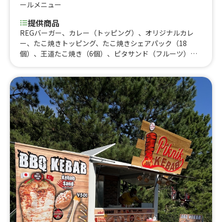
ールメニュー
提供商品
REGバーガー、カレー（トッピング）、オリジナルカレ
ー、たこ焼きトッピング、たこ焼きシェアパック（18
個）、王道たこ焼き（6個）、ピタサンド（フルーツ）、
ハンバーガー、チーズバーガー、チーズクリームバーガ
ー、テリヤキバーガー、JBバーガー、ハラペミートバーガ
ー、塩レモンチキンバーガー、ホットチリチキンバーガ
ー、塩レモンFISHバーガー、ホットスープ、オリジナルレ
モンスカッシュ、生ビール（ アサヒスーパードライ）50
0、生ビール（ アサヒスーパードライ）、ポテトS、ポテ
トSセット（いずれかのバーガーにセット）、ポテト
（M）、チキンナゲット、ぐるぐるポテト、スペシャルJB
バーガー、トマトクリームカレー、エビとココナッツのカ
レー、ザグチキン(ほうれん草)カレー、バーガーセット、
かき氷SP、かき氷、ハンバーグBOX SPソース、ハンバー
グBOX トマトソース、ハンバーグBOX デミグラスソー
ス、ぐるぐるポテト 300、ピタサンド（チキン）、おに
ぎりランチセット、おにぎり２個＋もつ煮セット、塩もつ
煮、おにぎり（シェフのこだわりメニュー）、おにぎり
（グランドメニュー）、チーズバーガー、ナチュラルウェ