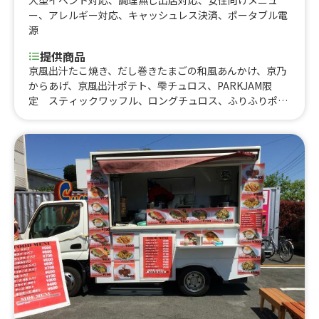
大型イベント対応
、
調理無し出店対応
、
女性向けメニュ
ー
、
アレルギー対応
、
キャッシュレス決済
、
ポータブル電
源
提供商品
京風出汁たこ焼き、だし巻きたまごの和風あんかけ、京乃
からあげ、京風出汁ポテト、雫チュロス、PARKJAM限
定 スティックワッフル、ロングチュロス、ふりふりポテ
ト、アイスブリュレクレープ、黄桃氷、大吉からあげ、削
りマンゴー、いちご氷、かき氷、からあげ弁当、大吉から
あげ丼、とろとろ杏仁豆腐、台湾からあげ、ジーロー飯、
ルーロー飯、トロトロ豚バラ軟骨角煮飯、チキンオーバー
ライス、鶏皮せんべい、MAXポテト、中津からあげ