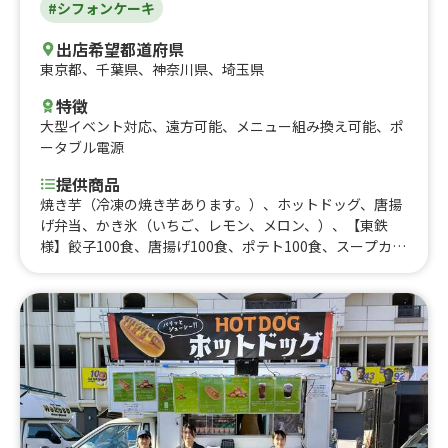
#シフォンケーキ
出店希望都道府県
東京都
、
千葉県
、
神奈川県
、
埼玉県
特徴
大型イベント対応
、
遠方可能
、
メニュー組み換え可能
、
ポ
ータブル電源
提供商品
焼き芋（冷凍の焼き芋あります。）、ホットドッグ、唐揚
げ弁当、かき氷（いちご、レモン、メロン、）、【東鉄
様】餃子100食、唐揚げ100食、ポテト100食、スープカレ
ー、フィリピン料理、アドボ（鶏肉、豚肉の煮込み）、米
粉アンパン、桑の葉アンパン、唐揚げ5個、餃子、シラス
フランク、フライドポテト、ドリンク,、ドリンク,、冷凍
シフォンケーキ、チョコバナナ、林檎飴