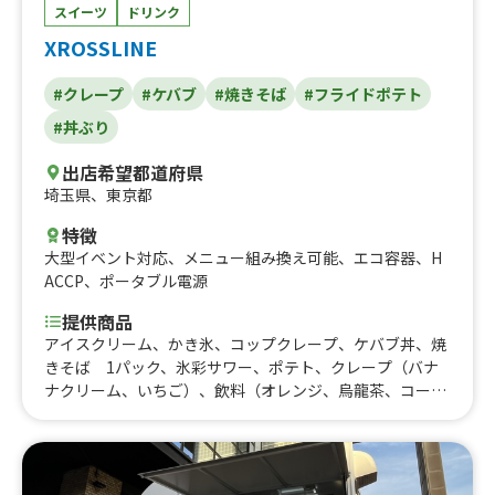
スイーツ
ドリンク
XROSSLINE
#クレープ
#ケバブ
#焼きそば
#フライドポテト
#丼ぶり
出店希望都道府県
埼玉県
、
東京都
特徴
大型イベント対応
、
メニュー組み換え可能
、
エコ容器
、
H
ACCP
、
ポータブル電源
提供商品
アイスクリーム、かき氷、コップクレープ、ケバブ丼、焼
きそば 1パック、氷彩サワー、ポテト、クレープ（バナ
ナクリーム、いちご）、飲料（オレンジ、烏龍茶、コーラ
ー、アイスコーヒー）、チーズケバブ、ケバブ