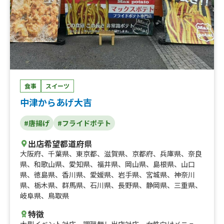
食事
スイーツ
中津からあげ大吉
#唐揚げ
#フライドポテト
出店希望都道府県
大阪府
、
千葉県
、
東京都
、
滋賀県
、
京都府
、
兵庫県
、
奈良
県
、
和歌山県
、
愛知県
、
福井県
、
岡山県
、
島根県
、
山口
県
、
徳島県
、
香川県
、
愛媛県
、
岩手県
、
宮城県
、
神奈川
県
、
栃木県
、
群馬県
、
石川県
、
長野県
、
静岡県
、
三重県
、
岐阜県
、
鳥取県
特徴