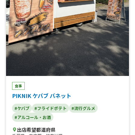
ッジポテト+唐揚げ、フィナンシェ、ハーパーソーダ、旨
辛甘辛唐揚げ丼、ジンジャーエールフロート、コーラフロ
ート、フィッシュ&チップス、ロコモコ、ふりふりトッピ
ング（コンソメ等各種）、コーラ、ジンジャエール、ホッ
トコーヒー、オレンジジュース、カルピス、樽ハイレモン
倶楽部、フライドチキン（ドラム&サイ)、自家製メルティ
プリン、スタンダードバーガー、手ごねJBハンバーグ弁
当、アップルジュース、グレープフルーツ、限定ハンバー
ガー、JBサンド
食事
PIKNIK ケバブ バネット
#ケバブ
#フライドポテト
#流行グルメ
#アルコール・お酒
出店希望都道府県