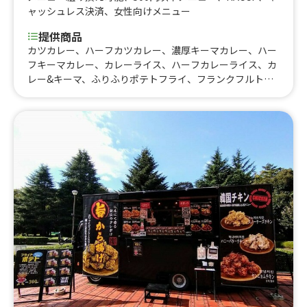
ャッシュレス決済
、
女性向けメニュー
提供商品
カツカレー、ハーフカツカレー、濃厚キーマカレー、ハー
フキーマカレー、カレーライス、ハーフカレーライス、カ
レー&キーマ、ふりふりポテトフライ、フランクフルト、
チキンナゲット5個、アイスコーヒー、コカコーラ、烏龍
茶、ラムネ、生ビール、レモンサワー、ハイボール、から
あげ丼、さつまいもチップス、フルーツ飴、りんご飴、大
玉焼きだんご、チュロス、唐揚げ、山賊焼、山賊焼ハー
フ、ウォーキングタコス