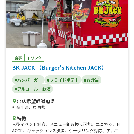
食事
ドリンク
BK JACK （Burger's Kitchen JACK）
#ハンバーガー
#フライドポテト
#お弁当
#アルコール・お酒
出店希望都道府県
神奈川県
、
東京都
特徴
大型イベント対応
、
メニュー組み換え可能
、
エコ容器
、
H
ACCP
、
キャッシュレス決済
、
ケータリング対応
、
アルコ