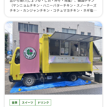
旨から揚げ(しょうゆ・しお・みそ・南蛮）、韓国チキン
（ヤンニョムチキン・ハニーバターチキン・スノーチーズ
チキン・カンジャンチキン・コチュマヨチキン・ネギ塩チ
キン・ハニーコンボチキン）、秩父天然水ふわふわかき氷
（18種類)、ふりふりポテト(18種類のフレーバー）、チュ
ロス、チーズハットグ、ポテトチーズハットグ、チーズボ
ール、チヂミ、チキンナゲット、ソトックソトック、肉巻
きおにぎり、アメリカンドッグ、旨からBOX(しょうゆ・し
お・みそ・南蛮・油淋鶏・めんたいマヨ・スイートチ
リ)、旨から丼、牛カルビ丼、缶ビール、オレンジジュー
ス100%、パイナップルジュース100%、ハイボール・コ
ークハイ・ジンジャーハイ、韓国ドリンク
食事
スイーツ
ドリンク