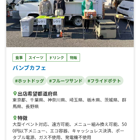
食事
スイーツ
ドリンク
物販
バンブカフェ
#ホットドッグ
#フルーツサンド
#フライドポテト
出店希望都道府県
東京都
、
千葉県
、
神奈川県
、
埼玉県
、
栃木県
、
茨城県
、
群
馬県
、
長野県
特徴
大型イベント対応
、
遠方可能
、
メニュー組み換え可能
、
50
0円以下メニュー
、
エコ容器
、
キャッシュレス決済
、
ポー
タブル電源
、
ガス不使用
、
発電機不使用