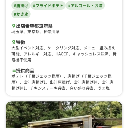
#唐揚げ
#フライドポテト
#アルコール・お酒
#かき氷
出店希望都道府県
埼玉県
、
東京都
、
神奈川県
特徴
大型イベント対応
、
ケータリング対応
、
メニュー組み換え
可能
、
アレルギー対応
、
HACCP
、
キャッシュレス決済
、
発
電機不使用
提供商品
ポテト（千葉ジェッツ様用）、唐揚げ（千葉ジェッツ様
用）、出汁唐揚げ1、出汁唐揚げ、出汁唐揚げ丼、出汁唐
揚げ丼1、チキンステーキ弁当、合い盛り弁当、うま塩ネ
ギ唐揚げ丼、ご飯大盛り、サッパリ出汁唐揚げ南蛮漬け、
鷄節香る揚げ出し豆腐、冷やし出汁きゅうり、各種ピンチ
ョス、かき氷、冷やしパイン、鷄節ポテト、ラムネ、マン
ゴージュース、フローズンマンゴー、レブフィート、ジン
トニック、梅酒ソーダ、気まぐれラムハイボール、ビー
ル、フレーバー、フレッシュミントの本格モヒート