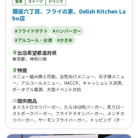
食事
スイーツ
ドリンク
円】かき氷、【350円】かき氷、【イベント専用】かき氷
（シロップ＋練乳）、レモンスカッシュ、レモネード、
銀座六丁目、フライの家。Delish Kitchen La
【500円】チューハイ、【600円】ハイボール、【600円】
bo店
生ビール（缶）、【300円】揚げたい焼き、【500円】か
き氷、【500円】レモネード、【300円】ソフトドリンク
#フライドポテト
#ハンバーガー
#アルコール・お酒
#かき氷
出店希望都道府県
東京都
、
神奈川県
特徴
メニュー組み換え可能
、
女性向けメニュー
、
お子様メニュ
ー
、
アルコールメニュー
、
HACCP
、
キャッシュレス決済
、
ポータブル電源
、
大型イベント対応
提供商品
まぐろトロカツバーガー、たらほほ肉バーガー、炙りロー
ストポークバーガー、フライドチキンバーガー、メンチカ
ツバーガー、サーモンフライバーガー、トッピング（チー
ズ）、ポテト S、フライドポテト、フィッシュ＆チップ
ス、チキン＆チップス、サーモンフライ弁当、チュロス、