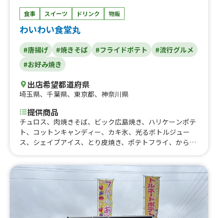
食事
スイーツ
ドリンク
物販
わいわい食堂丸
#唐揚げ
#焼きそば
#フライドポテト
#流行グルメ
#お好み焼き
出店希望都道府県
埼玉県
、
千葉県
、
東京都
、
神奈川県
提供商品
チュロス、肉焼きそば、ビック広島焼き、ハリケーンポテ
ト、コットンキャンディー、カキ氷、光るボトルジュー
ス、シェイブアイス、とり皮焼き、ポテトフライ、からあ
げ、からあげポテトBOX、チーズハットッグ、フランクフ
ルト、富士宮やきそば、広島風お好み焼き