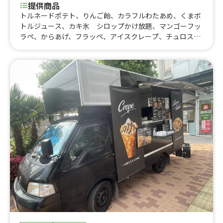
提供商品
トルネードポテト、りんご飴、カラフルわたあめ、くまボ
トルジュース、カキ氷 シロップかけ放題、マンゴーフッ
ラペ、からあげ、フラッペ、アイスクレープ、チュロス、
揚げたこ焼き（6個入り）、揚げたい焼き、アイスキャラ
メルラテ、アイスココア、クロッフル、揚げ餃子(5個)、フ
ライドチキン、生ビール（キリン一番搾り）、陸ハイボー
ル、アイスカフェラテ、アイスコーヒー