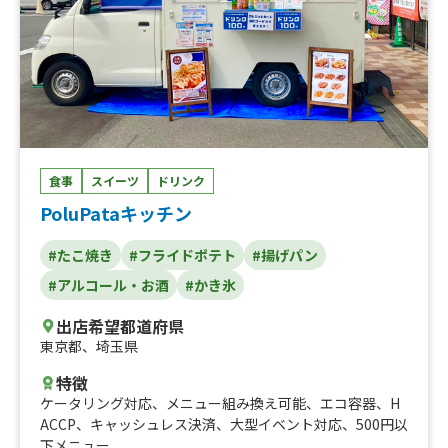
食事
スイーツ
ドリンク
PoluPataキッチン
#たこ焼き
#フライドポテト
#揚げパン
#アルコール・お酒
#かき氷
出店希望都道府県
東京都
、
埼玉県
特徴
ケータリング対応
、
メニュー組み換え可能
、
エコ容器
、
H
ACCP
、
キャッシュレス決済
、
大型イベント対応
、
500円以
下メニュー