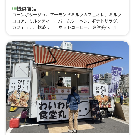
提供商品
コーンポタージュ、アーモンドミルクカフェオレ、ミルク
ココア、ミルクティー、バームクーヘン、ポテトサラダ、
カフェラテ、抹茶ラテ、ホットコーヒー、爽健美茶、川場
産ソーセージ使用！ホットドッグ、大学芋、炊き込みご
飯、ガパオライス、いちごパフェ、からあげ丼（温泉卵ト
ッピング）、からあげ丼（アボカドトッピング）、フルー
ツスムージー、レモンサワー、烏龍茶、アイスコーヒー、
コカ・コーラ、クリームチーズ入りチキンナゲット、から
あげ、フランクフルト、フライドポテト、竹炭ワッフル、
ホットドッグ、たいやきアイス、竹炭フルーツサンド、竹
炭レモネード、竹炭ホットドッグ