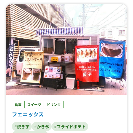
チップス、揚げたこ焼き、みたらし団子、抹茶フォンデュ
団子、ほうじ茶ラテクリーム、わらび餅、抹茶ラテクリー
ム、かき氷、削り果実氷、ロングチュロス、ロングポテ
ト、ロングトルネードポテト
食事
スイーツ
ドリンク
フェニックス
#焼き芋
#かき氷
#フライドポテト