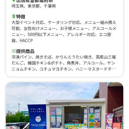
出店希望都道府県
ロスのホットチョコ、ロングチュロス、煙突チュロスのホ
埼玉県
、
東京都
、
千葉県
ットチョコレート、タコチヂミ、油淋鶏、ヤンニョムチキ
特徴
ン弁当、ヤンニョムチキン チーズ、チキン南蛮、特製ソ
大型イベント対応
、
ケータリング対応
、
メニュー組み換え
ーセージ、フライドポテト チーズ、フライドポテト ト
可能
、
女性向けメニュー
、
お子様メニュー
、
アルコールメ
マトサルサ、フライドポテト 明太マヨ、チキンオーバー
ニュー
、
500円以下メニュー
、
アレルギー対応
、
エコ容
ライス、欧風ビーフカレー、生ビール、角ハイボール、レ
器
、
HACCP
モンサワー、ノンアルコールビール
提供商品
冷凍パイン、焼きそば、かりんとうたい焼き、高尾山三福
だんご、韓国チキン&ポテト、角煮丼、アルコール、ヤン
ニョムチキン、コチュマヨチキン、ハニーマスタードチキ
ン、ドリンク、スムージー、チュロス、とりめし、わたあ
め、ガパオライス、ヤンニョムチキン、カリッ！トロ！大
玉揚げたこ焼き、小豆島産オーリーブハーブソルトのフラ
イドポテト、フレッシュジュース、カオマンガイ、ルーロ
ーハン、大盛かき氷、カロリーoff グラスフェッドバター
チキン、タピオカドリンク、バナナジュース、日替り、粗
挽きフランクフルト