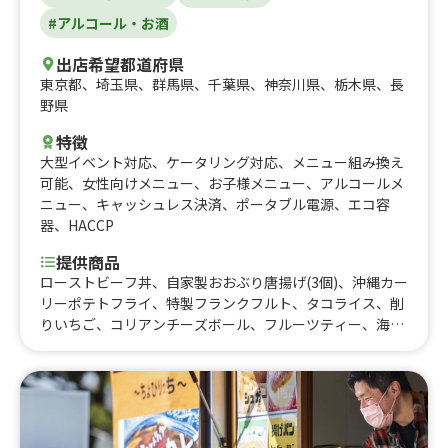
#アルコール・お酒
出店希望都道府県
東京都
、
埼玉県
、
群馬県
、
千葉県
、
神奈川県
、
栃木県
、
長
野県
特徴
大型イベント対応
、
ケータリング対応
、
メニュー組み換え
可能
、
女性向けメニュー
、
お子様メニュー
、
アルコールメ
ニュー
、
キャッシュレス決済
、
ポータブル電源
、
エコ容
器
、
HACCP
提供商品
ローストビーフ丼、自家製おおぶり唐揚げ(3個)、沖縄カー
リーポテトフライ、特製フランクフルト、タコライス、削
りいちご、コリアンチーズボール、フルーツティー、海鮮
カリっとチヂミ、ヤンニョムチキン、自家製大ぶり唐揚げ
(4個)、お好み焼き、かき氷、いちごフラッペ、ふりふり山
盛りポテトフライ、韓国風ピラフ、ストロベリーチーズボ
ール、スンドゥブチゲ、ハンドドリップコーヒー、深川め
し、自家製唐揚げ(1個)、上州名物とりめし、スパイスカレ