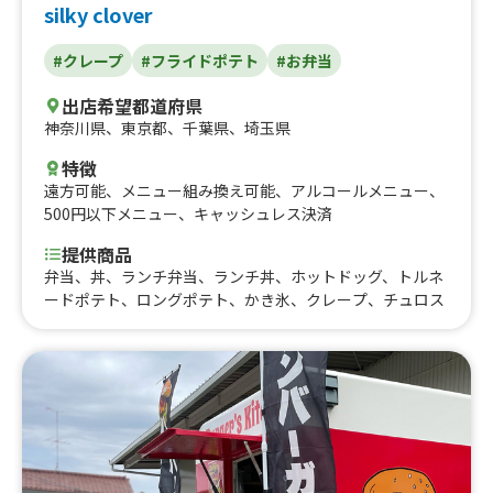
silky clover
#クレープ
#フライドポテト
#お弁当
出店希望都道府県
神奈川県
、
東京都
、
千葉県
、
埼玉県
特徴
遠方可能
、
メニュー組み換え可能
、
アルコールメニュー
、
500円以下メニュー
、
キャッシュレス決済
提供商品
弁当、丼、ランチ弁当、ランチ丼、ホットドッグ、トルネ
ードポテト、ロングポテト、かき氷、クレープ、チュロス