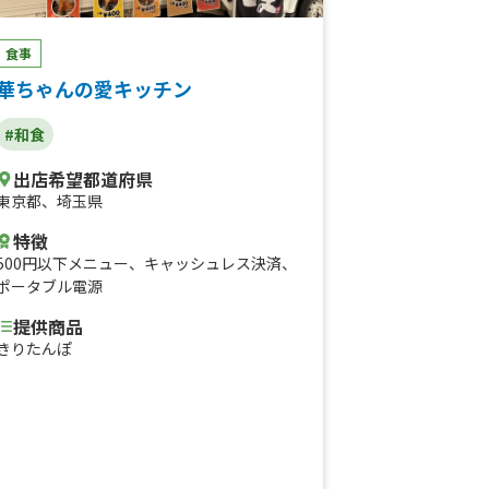
食事
華ちゃんの愛キッチン
#和食
出店希望都道府県
東京都
、
埼玉県
特徴
500円以下メニュー
、
キャッシュレス決済
、
ポータブル電源
提供商品
きりたんぽ