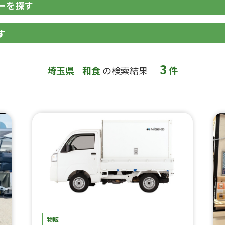
ーを探す
す
3
埼玉県
和食
の検索結果
件
物販