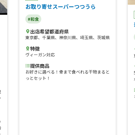
お取り寄せスーパーつつうら
#和食
出店希望都道府県
東京都
、
千葉県
、
神奈川県
、
埼玉県
、
茨城県
特徴
ヴィーガン対応
提供商品
お好きに選べる！骨まで食べれる干物まると
っとセット！
理
ッ
り
冷
、