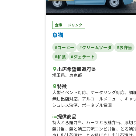
食事
ドリンク
魚猫
#コーヒー
#クリームソーダ
#お弁当
#和食
#ジェラート
出店希望都道府県
埼玉県
、
東京都
特徴
大型イベント対応
、
ケータリング対応
、
調
無し出店対応
、
アルコールメニュー
、
キャ
シュレス決済
、
ポータブル電源
提供商品
特大とろ鯖弁当、ハーフとろ鯖弁当、厚切
鮭弁当、鮭と鯖二刀流コンビ弁当、とろ鯖
やし出汁茶漬け、とろ鯖ほぐし出汁茶漬け