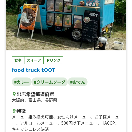
食事
スイーツ
ドリンク
food truck tOOT
#カレー
#クリームソーダ
#おでん
出店希望都道府県
大阪府
、
富山県
、
長野県
特徴
メニュー組み換え可能
、
女性向けメニュー
、
お子様メニュ
ー
、
アルコールメニュー
、
500円以下メニュー
、
HACCP
、
キャッシュレス決済