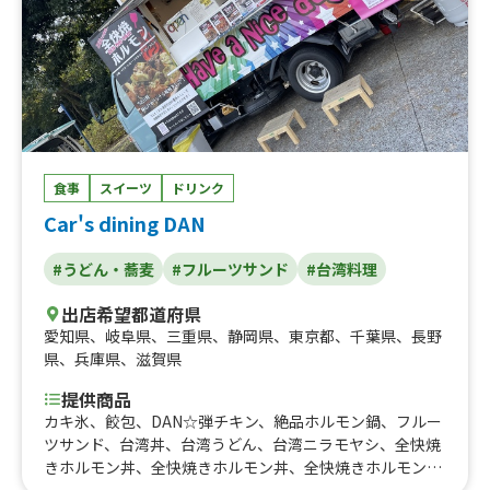
食事
スイーツ
ドリンク
Car's dining DAN
#うどん・蕎麦
#フルーツサンド
#台湾料理
出店希望都道府県
愛知県
、
岐阜県
、
三重県
、
静岡県
、
東京都
、
千葉県
、
長野
県
、
兵庫県
、
滋賀県
提供商品
カキ氷、餃包、DAN☆弾チキン、絶品ホルモン鍋、フルー
ツサンド、台湾丼、台湾うどん、台湾ニラモヤシ、全快焼
きホルモン丼、全快焼きホルモン丼、全快焼きホルモン焼