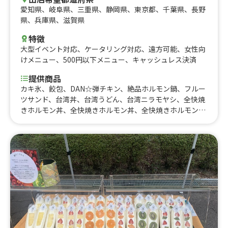
愛知県
、
岐阜県
、
三重県
、
静岡県
、
東京都
、
千葉県
、
長野
県
、
兵庫県
、
滋賀県
特徴
大型イベント対応
、
ケータリング対応
、
遠方可能
、
女性向
けメニュー
、
500円以下メニュー
、
キャッシュレス決済
提供商品
カキ氷、餃包、DAN☆弾チキン、絶品ホルモン鍋、フルー
ツサンド、台湾丼、台湾うどん、台湾ニラモヤシ、全快焼
きホルモン丼、全快焼きホルモン丼、全快焼きホルモン焼
き