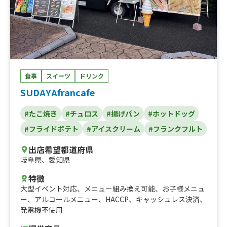
食事
スイーツ
ドリンク
SUDAYAfrancafe
#たこ焼き
#チュロス
#揚げパン
#ホットドッグ
#フライドポテト
#アイスクリーム
#フランクフルト
出店希望都道府県
岐阜県
、
愛知県
特徴
大型イベント対応
、
メニュー組み換え可能
、
お子様メニュ
ー
、
アルコールメニュー
、
HACCP
、
キャッシュレス決済
、
発電機不使用