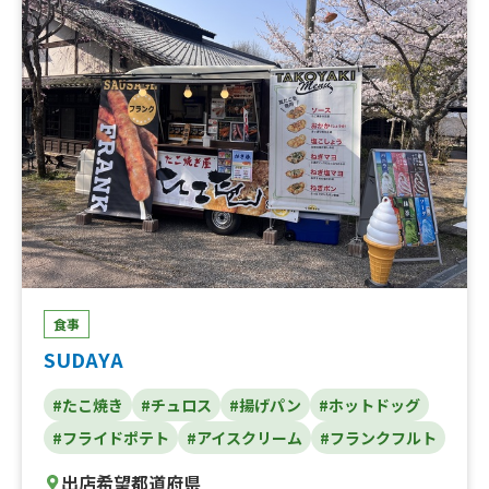
ぁトースト、ストロベリートースト、ベーコンエッグトー
スト、MOGU MOGU バーガー、カリカリロングポテト、ロ
ングチュロス、くまドリンク、ポテト、特製 肉焼きそ
ば、ベーコンチーズトースト、だし茶漬け 鮭、だし茶漬
け キムチ、だし茶漬け 明太子、だし茶漬け 梅、揚げ
パン、ヤンニョムチキン、チェロス、アルコールドリン
ク、ごぼうサラダトースト、焼きそばトースト、ホットド
リンク、韓国トースト、ロングポテト
食事
SUDAYA
#たこ焼き
#チュロス
#揚げパン
#ホットドッグ
#フライドポテト
#アイスクリーム
#フランクフルト
出店希望都道府県