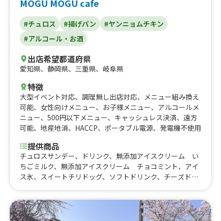
MOGU MOGU cafe
#チュロス
#揚げパン
#ヤンニョムチキン
#アルコール・お酒
出店希望都道府県
愛知県
、
静岡県
、
三重県
、
岐阜県
特徴
大型イベント対応
、
調理無し出店対応
、
メニュー組み換え
可能
、
女性向けメニュー
、
お子様メニュー
、
アルコールメ
ニュー
、
500円以下メニュー
、
キャッシュレス決済
、
遠方
可能
、
地産地消
、
HACCP
、
ポータブル電源
、
発電機不使用
提供商品
チュロスサンデー、ドリンク、無添加アイスクリーム い
ちごミルク、無添加アイスクリーム チョコミント、アイ
ス氷、スイートチリドッグ、ソフトドリンク、チーズドッ
グ、ホットドッグ、ふわふわ初雪氷、極上知多豚ソーセー
ジ、知多豚ソーセージ、グリークヨーグルト、アルコー
ル、韓国トースト・レッド、エッグトースト、チョコバナ
ナトースト、ホットチョコレート、たません、えびふりや