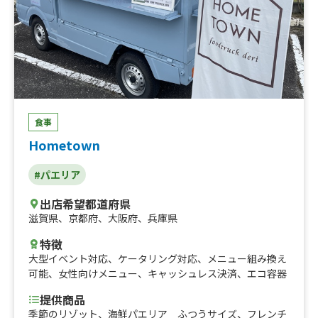
食事
Hometown
#パエリア
出店希望都道府県
滋賀県
、
京都府
、
大阪府
、
兵庫県
特徴
大型イベント対応
、
ケータリング対応
、
メニュー組み換え
可能
、
女性向けメニュー
、
キャッシュレス決済
、
エコ容器
提供商品
季節のリゾット、海鮮パエリア ふつうサイズ、フレンチ