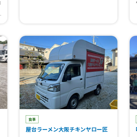
ま
、
ン
＿
ラ
＿
ッ
広
道
ン
か
み
、
ア
ベ
食事
屋台ラーメン大阪チキンヤロー匠