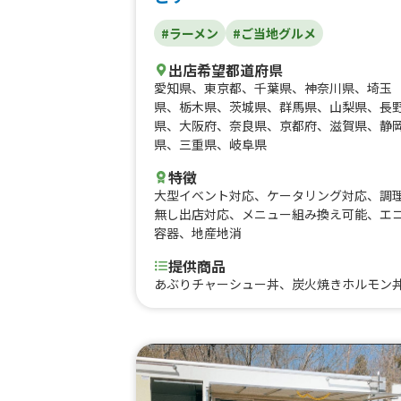
#ラーメン
#ご当地グルメ
出店希望都道府県
愛知県
、
東京都
、
千葉県
、
神奈川県
、
埼玉
県
、
栃木県
、
茨城県
、
群馬県
、
山梨県
、
長
県
、
大阪府
、
奈良県
、
京都府
、
滋賀県
、
静
県
、
三重県
、
岐阜県
特徴
大型イベント対応
、
ケータリング対応
、
調
無し出店対応
、
メニュー組み換え可能
、
エ
容器
、
地産地消
提供商品
あぶりチャーシュー丼、炭火焼きホルモン