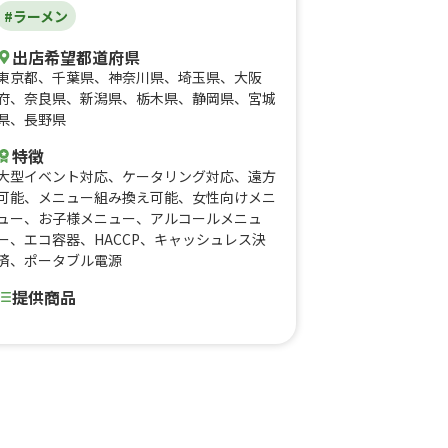
#ラーメン
出店希望都道府県
東京都
、
千葉県
、
神奈川県
、
埼玉県
、
大阪
府
、
奈良県
、
新潟県
、
栃木県
、
静岡県
、
宮城
県
、
長野県
特徴
大型イベント対応
、
ケータリング対応
、
遠方
可能
、
メニュー組み換え可能
、
女性向けメニ
ュー
、
お子様メニュー
、
アルコールメニュ
ー
、
エコ容器
、
HACCP
、
キャッシュレス決
済
、
ポータブル電源
提供商品