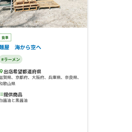
食事
麺屋 海から空へ
#ラーメン
出店希望都道府県
滋賀県
、
京都府
、
大阪府
、
兵庫県
、
奈良県
、
和歌山県
提供商品
白醤油と黒醤油