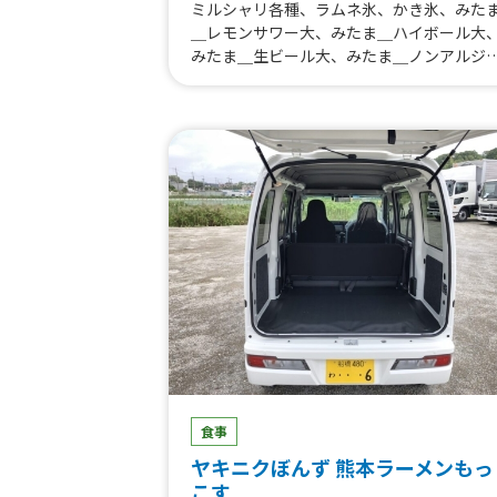
ミルシャリ各種、ラムネ氷、かき氷、みた
＿レモンサワー大、みたま＿ハイボール大
みたま＿生ビール大、みたま＿ノンアルジ
ジャーレモン、みたま＿雪いちご、みたま
ぐるぐるソーセージ、みたま＿ちょい辛フ
ンク、みたま＿オリーブフランク、みたま
バジルフランク、みたま＿ベルジャンフリ
ツ、豚角煮丼、冷やし鶏白湯ラーメン、帯
豚丼、北海道ザンギ、北海道ポテト、北海
ザンギのタルタルチキン南蛮丼、ベルジャ
フリッツ、ワイルドフランク(バジル・スパ
イシー・BBQ・オリーブ)、ロングチュロ
ス、雪いちご、太閤唐揚げ、霜降り牛タン
串、牛ハラミ串、鹿児島黒豚焼きそば、い
焼き、金鯱カレー、金鯱キーマカレー、極
レアチャーシュー丼、炙りチャーシュー丼
ルーロー飯、油淋鶏、元祖釜玉ラーメン、
サヒマルエフ生ビール、ベルギービール、
ルギービール
食事
ヤキニクぼんず 熊本ラーメンもっ
こす