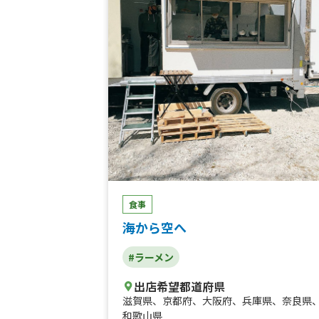
食事
海から空へ
#ラーメン
出店希望都道府県
滋賀県
、
京都府
、
大阪府
、
兵庫県
、
奈良県
和歌山県