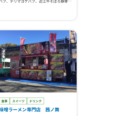
バブ、テリマヨケバブ、近江牛そぼろ豚骨焼
ラーメン、チーズドック、冷凍みかんソー
ダ、スィートチリ、甘だれ唐揚げ、牛タン
串、チョコマシュマロ、りんご飴、焼きそ
ば、はしまき、豚串、牛串、ひかるわたが
し、レインボーわたがし、わたがし
食事
スイーツ
ドリンク
味噌ラーメン専門店 茜ノ舞