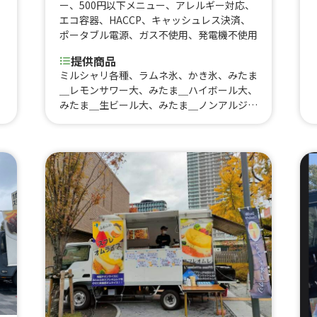
ー
、
500円以下メニュー
、
アレルギー対応
、
エコ容器
、
HACCP
、
キャッシュレス決済
、
ポータブル電源
、
ガス不使用
、
発電機不使用
提供商品
ミルシャリ各種、ラムネ氷、かき氷、みたま
＿レモンサワー大、みたま＿ハイボール大、
みたま＿生ビール大、みたま＿ノンアルジン
ジャーレモン、みたま＿雪いちご、みたま＿
ぐるぐるソーセージ、みたま＿ちょい辛フラ
ンク、みたま＿オリーブフランク、みたま＿
バジルフランク、みたま＿ベルジャンフリッ
ツ、豚角煮丼、冷やし鶏白湯ラーメン、帯広
豚丼、北海道ザンギ、北海道ポテト、北海道
ザンギのタルタルチキン南蛮丼、ベルジャン
フリッツ、ワイルドフランク(バジル・スパ
イシー・BBQ・オリーブ)、ロングチュロ
ス、雪いちご、太閤唐揚げ、霜降り牛タン
串、牛ハラミ串、鹿児島黒豚焼きそば、いか
焼き、金鯱カレー、金鯱キーマカレー、極み
レアチャーシュー丼、炙りチャーシュー丼、
ルーロー飯、油淋鶏、元祖釜玉ラーメン、ア