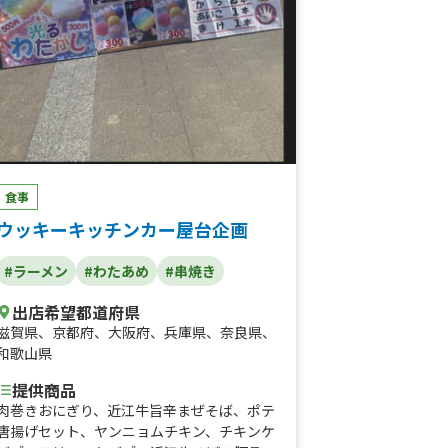
食事
ウッキーキッチンカー屋台企画
#ラーメン
#わたあめ
#串焼き
出店希望都道府県
滋賀県
、
京都府
、
大阪府
、
兵庫県
、
奈良県
、
和歌山県
提供商品
肉巻きおにぎり、近江牛旨辛まぜそば、ポテ
唐揚げセット、ヤンニョムチキン、チキンケ