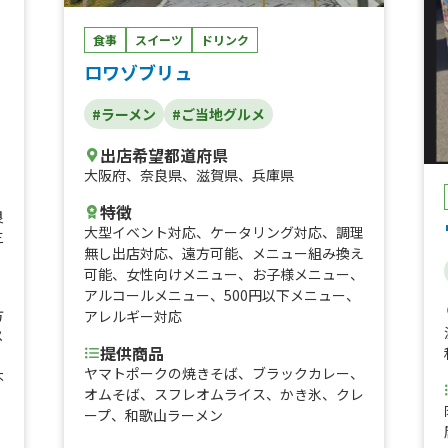
サヒマルエフ生ビール、ベルギービール、ベ
ルギービール
食事
スイーツ
ドリンク
ロワゾブリュ
#ラーメン
#ご当地グルメ
出店希望都道府県
大阪府
、
奈良県
、
滋賀県
、
兵庫県
特徴
良
大型イベント対応
、
ケータリング対応
、
調理
三
無し出店対応
、
遠方可能
、
メニュー組み換え
可能
、
女性向けメニュー
、
お子様メニュー
、
アルコールメニュー
、
500円以下メニュー
、
方
アレルギー対応
メ
提供商品
ヤマトポークの焼きそば、ブラックカレー、
不
オムそば、スフレオムライス、かき氷、クレ
ープ、和歌山ラーメン