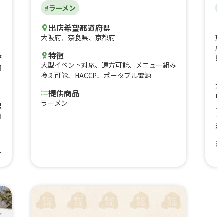
#ラーメン
出店希望都道府県
大阪府
、
奈良県
、
京都府
特徴
野
大型イベント対応
、
遠方可能
、
メニュー組み
岡
換え可能
、
HACCP
、
ポータブル電源
提供商品
ラーメン
理
コ
丼