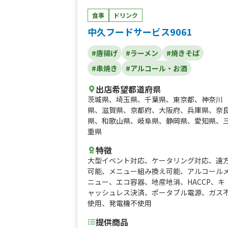
食事
ドリンク
中久フードサービス9061
#唐揚げ
#ラーメン
#焼きそば
#串焼き
#アルコール・お酒
出店希望都道府県
茨城県
、
埼玉県
、
千葉県
、
東京都
、
神奈川
県
、
滋賀県
、
京都府
、
大阪府
、
兵庫県
、
奈
県
、
和歌山県
、
岐阜県
、
静岡県
、
愛知県
、
重県
特徴
大型イベント対応
、
ケータリング対応
、
遠
可能
、
メニュー組み換え可能
、
アルコール
ニュー
、
エコ容器
、
地産地消
、
HACCP
、
キ
ャッシュレス決済
、
ポータブル電源
、
ガス
使用
、
発電機不使用
提供商品