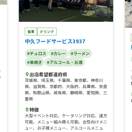
食事
ドリンク
中久フードサービス3937
#チュロス
#カレー
#ラーメン
#串焼き
#アルコール・お酒
チ
出店希望都道府県
ン
茨城県
、
埼玉県
、
千葉県
、
東京都
、
神奈川
県
、
滋賀県
、
京都府
、
大阪府
、
兵庫県
、
奈良
県
、
和歌山県
、
岐阜県
、
静岡県
、
愛知県
、
三
重県
特徴
大型イベント対応
、
ケータリング対応
、
遠方
可能
、
メニュー組み換え可能
、
女性向けメニ
ュー
、
お子様メニュー
、
アルコールメニュ