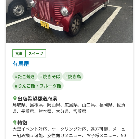
食事
スイーツ
有馬屋
#たこ焼き
#焼きそば
#焼き鳥
#りんご飴・フルーツ飴
出店希望都道府県
鳥取県
、
島根県
、
岡山県
、
広島県
、
山口県
、
福岡県
、
佐賀
県
、
長崎県
、
熊本県
、
大分県
、
宮崎県
特徴
大型イベント対応
、
ケータリング対応
、
遠方可能
、
メニュ
ー組み換え可能
、
女性向けメニュー
、
お子様メニュー
、
50