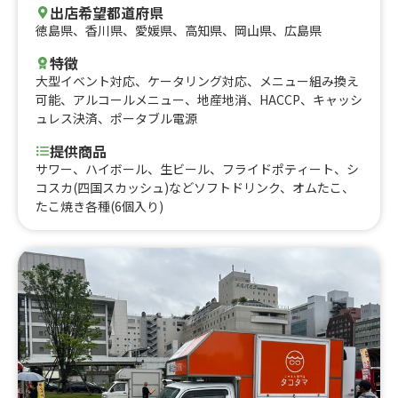
出店希望都道府県
徳島県
、
香川県
、
愛媛県
、
高知県
、
岡山県
、
広島県
特徴
大型イベント対応
、
ケータリング対応
、
メニュー組み換え
可能
、
アルコールメニュー
、
地産地消
、
HACCP
、
キャッシ
ュレス決済
、
ポータブル電源
提供商品
サワー、ハイボール、生ビール、フライドポティート、シ
コスカ(四国スカッシュ)などソフトドリンク、オムたこ、
たこ焼き各種(6個入り)