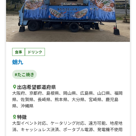
食事
ドリンク
蛸九
#たこ焼き
出店希望都道府県
大阪府
、
京都府
、
島根県
、
岡山県
、
広島県
、
山口県
、
福岡
県
、
佐賀県
、
長崎県
、
熊本県
、
大分県
、
宮崎県
、
鹿児島
県
、
沖縄県
特徴
大型イベント対応
、
ケータリング対応
、
遠方可能
、
地産地
消
、
キャッシュレス決済
、
ポータブル電源
、
発電機不使用