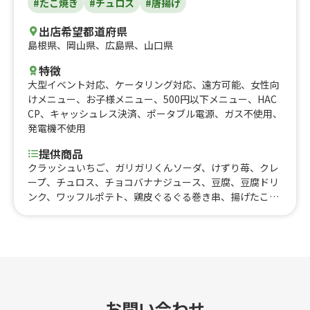
#たこ焼き
#チュロス
#唐揚げ
出店希望都道府県
島根県
、
岡山県
、
広島県
、
山口県
特徴
大型イベント対応
、
ケータリング対応
、
遠方可能
、
女性向
けメニュー
、
お子様メニュー
、
500円以下メニュー
、
HAC
CP
、
キャッシュレス決済
、
ポータブル電源
、
ガス不使用
、
発電機不使用
提供商品
クラッシュいちご、ガリガリくんソーダ、けずり苺、クレ
ープ、チュロス、チョコバナナジュース、豆腐、豆腐ドリ
ンク、ワッフルポテト、鶏皮ぐるぐる巻き串、揚げたこ焼
き、レモネード、バナナジュース、手羽先、りんご飴、ポ
テト、唐揚げ
お問い合わせ