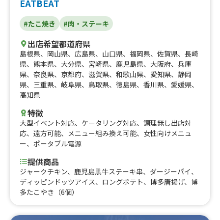
EATBEAT
#たこ焼き
#肉・ステーキ
出店希望都道府県
島根県
、
岡山県
、
広島県
、
山口県
、
福岡県
、
佐賀県
、
長崎
県
、
熊本県
、
大分県
、
宮崎県
、
鹿児島県
、
大阪府
、
兵庫
県
、
奈良県
、
京都府
、
滋賀県
、
和歌山県
、
愛知県
、
静岡
県
、
三重県
、
岐阜県
、
鳥取県
、
徳島県
、
香川県
、
愛媛県
、
高知県
特徴
大型イベント対応
、
ケータリング対応
、
調理無し出店対
応
、
遠方可能
、
メニュー組み換え可能
、
女性向けメニュ
ー
、
ポータブル電源
提供商品
ジャークチキン、鹿児島黒牛ステーキ串、ダージーパイ、
ディッピンドッツアイス、ロングポテト、博多唐揚げ、博
多たこやき（6個）