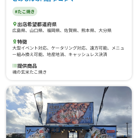
#たこ焼き
出店希望都道府県
広島県
、
山口県
、
福岡県
、
佐賀県
、
熊本県
、
大分県
特徴
大型イベント対応
、
ケータリング対応
、
遠方可能
、
メニュ
ー組み換え可能
、
地産地消
、
キャッシュレス決済
提供商品
魂の玄米たこ焼き