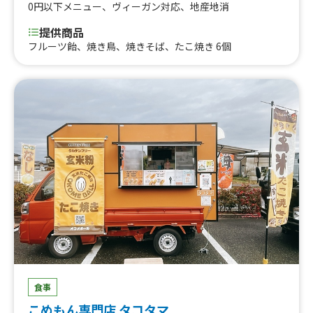
0円以下メニュー
、
ヴィーガン対応
、
地産地消
提供商品
フルーツ飴、焼き鳥、焼きそば、たこ焼き 6個
食事
こめもん専門店 タコタマ