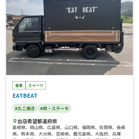
食事
スイーツ
EATBEAT
#たこ焼き
#肉・ステーキ
出店希望都道府県
島根県
、
岡山県
、
広島県
、
山口県
、
福岡県
、
佐賀県
、
長崎
県
、
熊本県
、
大分県
、
宮崎県
、
鹿児島県
、
大阪府
、
兵庫