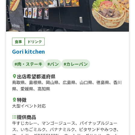
食事
ドリンク
Gori kitchen
#肉・ステーキ
#パン
#カレーパン
出店希望都道府県
鳥取県
、
島根県
、
岡山県
、
広島県
、
山口県
、
徳島県
、
香川
県
、
愛媛県
、
高知県
特徴
大型イベント対応
提供商品
牛すじカレー、マンゴージュース、パイナップルジュー
ス、いちごミルク、バナナミルク、ピタサンドやみつき、