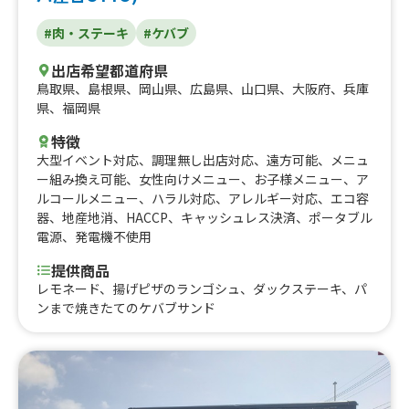
#肉・ステーキ
#ケバブ
出店希望都道府県
鳥取県
、
島根県
、
岡山県
、
広島県
、
山口県
、
大阪府
、
兵庫
県
、
福岡県
特徴
大型イベント対応
、
調理無し出店対応
、
遠方可能
、
メニュ
ー組み換え可能
、
女性向けメニュー
、
お子様メニュー
、
ア
ルコールメニュー
、
ハラル対応
、
アレルギー対応
、
エコ容
器
、
地産地消
、
HACCP
、
キャッシュレス決済
、
ポータブル
電源
、
発電機不使用
提供商品
レモネード、揚げピザのランゴシュ、ダックステーキ、パ
ンまで焼きたてのケバブサンド