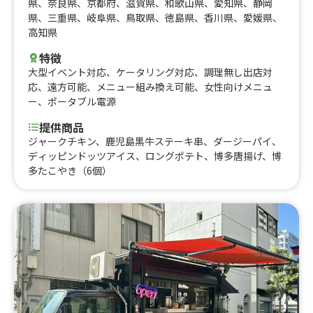
県
、
奈良県
、
京都府
、
滋賀県
、
和歌山県
、
愛知県
、
静岡
県
、
三重県
、
岐阜県
、
鳥取県
、
徳島県
、
香川県
、
愛媛県
、
高知県
特徴
大型イベント対応
、
ケータリング対応
、
調理無し出店対
応
、
遠方可能
、
メニュー組み換え可能
、
女性向けメニュ
ー
、
ポータブル電源
提供商品
ジャークチキン、鹿児島黒牛ステーキ串、ダージーパイ、
ディッピンドッツアイス、ロングポテト、博多唐揚げ、博
多たこやき（6個）