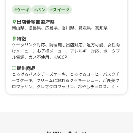
#ケーキ
#パン
#スイーツ
出店希望都道府県
岡山県
、
徳島県
、
広島県
、
香川県
、
愛媛県
、
高知県
特徴
ケータリング対応
、
調理無し出店対応
、
遠方可能
、
女性向
けメニュー
、
お子様メニュー
、
アレルギー対応
、
ポータブ
ル電源
、
ガス不使用
、
HACCP
提供商品
とろけるバスクチーズケーキ、とろけるコーヒーバスクチ
ーズケーキ、クリームに溺れるクッキーシュー、ご褒美ク
ロワッサン、クレマクロワッサン、冷やしチュロス、くま
のソバオ、クロッフルディップ、Merienda特製スコーン、
カップシフォンクリーム、パンナコッタ ぷるぷるくまた
ん