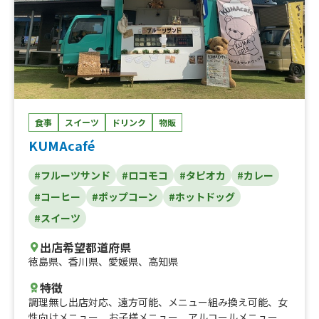
食事
スイーツ
ドリンク
物販
KUMAcafé
#フルーツサンド
#ロコモコ
#タピオカ
#カレー
#コーヒー
#ポップコーン
#ホットドッグ
#スイーツ
出店希望都道府県
徳島県
、
香川県
、
愛媛県
、
高知県
特徴
調理無し出店対応
、
遠方可能
、
メニュー組み換え可能
、
女
性向けメニュー
、
お子様メニュー
、
アルコールメニュー
、