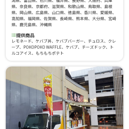
潟県
、
富山県
、
石川県
、
福井県
、
長野県
、
大阪府
、
兵庫
県
、
奈良県
、
京都府
、
滋賀県
、
和歌山県
、
鳥取県
、
島根
県
、
岡山県
、
広島県
、
山口県
、
徳島県
、
香川県
、
愛媛県
、
高知県
、
福岡県
、
佐賀県
、
長崎県
、
熊本県
、
大分県
、
宮崎
県
、
鹿児島県
、
沖縄県
提供商品
レモネード、ケバブ丼、ケバブバーガー、チュロス、クレ
ープ、РОКОРОКО WAFFLE、ケバブ、チーズドック、ト
ルコアイス、もちもちポテト