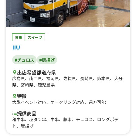
食事
スイーツ
IIU
#チュロス
#唐揚げ
出店希望都道府県
広島県
、
山口県
、
福岡県
、
佐賀県
、
長崎県
、
熊本県
、
大分
県
、
宮崎県
、
鹿児島県
特徴
大型イベント対応
、
ケータリング対応
、
遠方可能
提供商品
和牛串、塩タン串、牛串、豚串、チュロス、ロングポテ
ト、唐揚げ