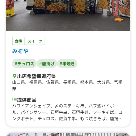
食事
スイーツ
みぞや
#チュロス
#唐揚げ
#串焼き
出店希望都道府県
山口県
、
福岡県
、
佐賀県
、
長崎県
、
熊本県
、
大分県
、
宮崎
県
提供商品
ハワイアンシェイブ、〆のステーキ串、ハブ酒ハイボー
ル、パインサワー、石垣牛串、石垣牛丼、ソーキそば、ロ
ングポテト、チュロス、佐賀牛串、もつ焼きそば、唐揚げ
4個、たいやき