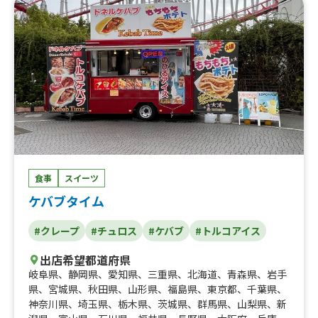
食事
スイーツ
ケバブタイム
#クレープ
#チュロス
#ケバブ
#トルコアイス
出店希望都道府県
岐阜県
、
静岡県
、
愛知県
、
三重県
、
北海道
、
青森県
、
岩手
県
、
宮城県
、
秋田県
、
山形県
、
福島県
、
東京都
、
千葉県
、
神奈川県
、
埼玉県
、
栃木県
、
茨城県
、
群馬県
、
山梨県
、
新