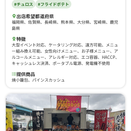
#チュロス
#フライドポテト
出店希望都道府県
福岡県
、
佐賀県
、
長崎県
、
熊本県
、
大分県
、
宮崎県
、
鹿児
島県
特徴
大型イベント対応
、
ケータリング対応
、
遠方可能
、
メニュ
ー組み換え可能
、
女性向けメニュー
、
お子様メニュー
、
ア
ルコールメニュー
、
アレルギー対応
、
エコ容器
、
HACCP
、
キャッシュレス決済
、
ポータブル電源
、
発電機不使用
提供商品
焼小籠包、パインスカッシュ