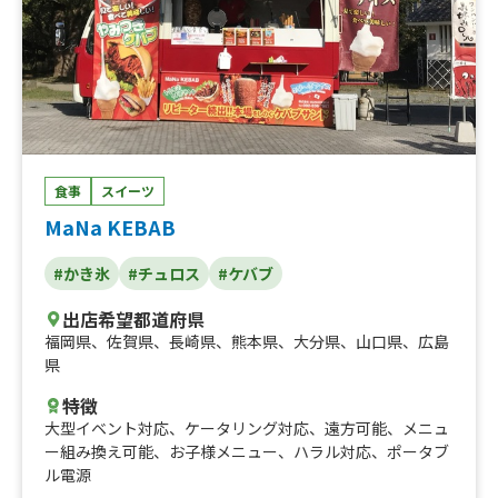
食事
スイーツ
MaNa KEBAB
#かき氷
#チュロス
#ケバブ
出店希望都道府県
福岡県
、
佐賀県
、
長崎県
、
熊本県
、
大分県
、
山口県
、
広島
県
特徴
大型イベント対応
、
ケータリング対応
、
遠方可能
、
メニュ
ー組み換え可能
、
お子様メニュー
、
ハラル対応
、
ポータブ
ル電源