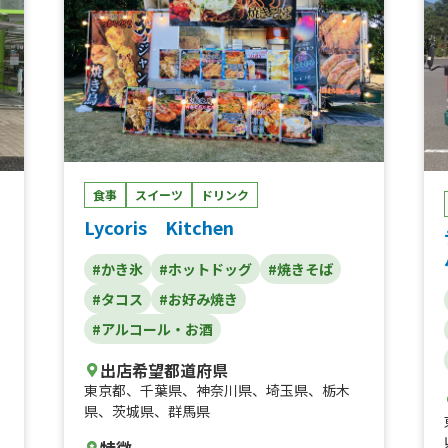
類、サワー大、ノンアルコール、ジャパニー
ズスタイル、カリフォルニアスタイル、デト
ロイトスタイル、アトランタスタイル、ニュ
ーヨークチーズドッグ、ニューヨークホット
ドッグ、ホットドッグ、チュロス、ロングポ
テト、ローストとうもろこし、冷やしうど
ん、ノンアルコール、ハイボール大、レモン
サワー大、生ビール大、ハイボール、みたま
_かき氷、レモンサワー、コロチキプレー
食事
スイーツ
ドリンク
ト、ローストチキンパック、ローストチキン
のテリヤキマヨ和風ホットサンド、ロースト
Lycoris Kitchen
チキン南蛮、ローストチキンとチーズのホッ
トサンド
#かき氷
#ホットドッグ
#焼きそば
#タコス
#お好み焼き
#アルコール・お酒
出店希望都道府県
東京都
、
千葉県
、
神奈川県
、
埼玉県
、
栃木
県
、
茨城県
、
群馬県