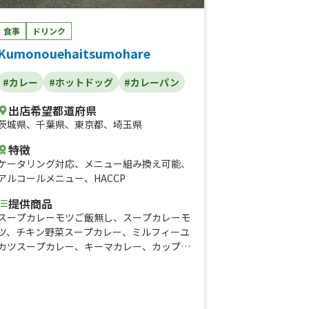
食事
ドリンク
Kumonouehaitsumohare
#カレー
#ホットドッグ
#カレーパン
出店希望都道府県
茨城県
、
千葉県
、
東京都
、
埼玉県
特徴
ケータリング対応
、
メニュー組み換え可能
、
アルコールメニュー
、
HACCP
提供商品
スープカレーモツご飯無し、スープカレーモ
ツ、チキン野菜スープカレー、ミルフィーユ
カツスープカレー、キーマカレー、カップキ
ーマ、ホロチキドッグ、ウインナードッグ、
ザンギ弁当、キーマカレーパン、北海道ザン
ギ、フライドポテト、インカのめざめフライ
ドポテト、ロングポテト、クラムチャウダ