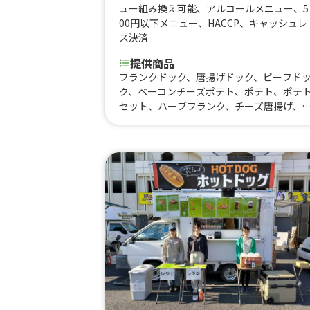
ュー組み換え可能
、
アルコールメニュー
、
5
00円以下メニュー
、
HACCP
、
キャッシュレ
ス決済
提供商品
フランクドック、唐揚げドック、ビーフド
ク、ベーコンチーズポテト、ポテト、ポテ
セット、ハーブフランク、チーズ唐揚げ、
揚げ、ミネストローネ、スムージー、レモ
ード、コーラ、コーヒー、カフェオレ、抹
オレ、ビール、酎ハイレモン、ノンアルコ
ルビール、果肉入りかき氷、かき氷、たこ
き(７個入り)