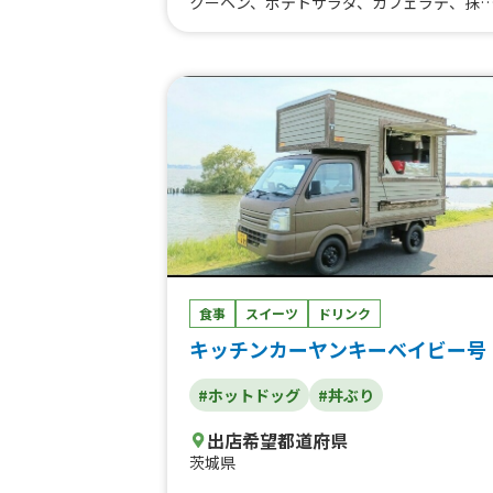
クーヘン、ポテトサラダ、カフェラテ、抹
ラテ、ホットコーヒー、爽健美茶、川場産
ーセージ使用！ホットドッグ、大学芋、炊
込みご飯、ガパオライス、いちごパフェ、
らあげ丼（温泉卵トッピング）、からあげ
（アボカドトッピング）、フルーツスムー
ー、レモンサワー、烏龍茶、アイスコーヒ
ー、コカ・コーラ、クリームチーズ入りチ
ンナゲット、からあげ、フランクフルト、
ライドポテト、竹炭ワッフル、ホットドッ
グ、たいやきアイス、竹炭フルーツサンド
竹炭レモネード、竹炭ホットドッグ
食事
スイーツ
ドリンク
キッチンカーヤンキーベイビー号
#ホットドッグ
#丼ぶり
出店希望都道府県
茨城県