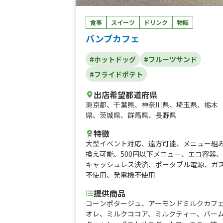
食事
スイーツ
ドリンク
物販
バンブカフェ
#ホットドッグ
#フルーツサンド
#フライドポテト
出店希望都道府県
東京都
、
千葉県
、
神奈川県
、
埼玉県
、
栃木
県
、
茨城県
、
群馬県
、
長野県
特徴
大型イベント対応
、
遠方可能
、
メニュー組
換え可能
、
500円以下メニュー
、
エコ容器
、
キャッシュレス決済
、
ポータブル電源
、
ガ
不使用
、
発電機不使用
提供商品
コーンポタージュ、アーモンドミルクカフ
オレ、ミルクココア、ミルクティー、バー