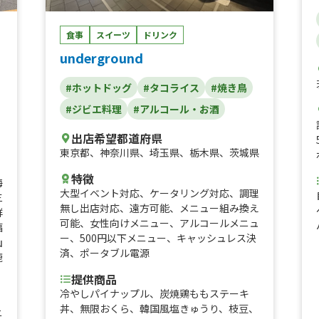
食事
スイーツ
ドリンク
underground
#ホットドッグ
#タコライス
#焼き鳥
#ジビエ料理
#アルコール・お酒
出店希望都道府県
、
東京都
、
神奈川県
、
埼玉県
、
栃木県
、
茨城県
特徴
海
大型イベント対応
、
ケータリング対応
、
調理
三
無し出店対応
、
遠方可能
、
メニュー組み換え
群
可能
、
女性向けメニュー
、
アルコールメニュ
福
ー
、
500円以下メニュー
、
キャッシュレス決
山
済
、
ポータブル電源
鹿
提供商品
冷やしパイナップル、炭焼鶏ももステーキ
丼、無限おくら、韓国風塩きゅうり、枝豆、
ニ