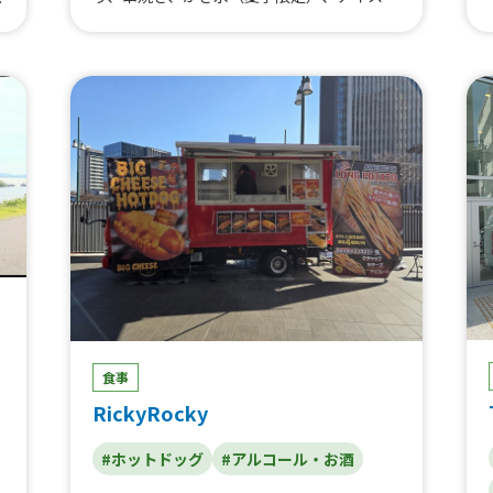
茶
テトフライセット、キーマカツカレー、星形
ーティー、チョコバナナ、極太ソーセージ、
ソ
ミニワッフル！ アイス付！、色と味を選べ
ソフトドリンク、カラフルソーダ、フローズ
き
るノンアルカクテル、バニラアイス、飲むシ
ンサイダー、お酒 （提供可能場所限定）、
か
ョートケーキ、果肉たっぷり！ホイップ苺ミ
ホットドリンク、もつ煮、りんご飴 ☆、唐
丼
ルク、喫茶店のメロンソーダ、モツの煮込
揚げ、リンゴあめ、あげたこ、クレープ
ジ
み、クラフトビール3種飲み比べセット、メ
ロンソーダサワー、生マンゴーサワー、日本
キ
酒 ３種飲み比べセット、マッケンチーズ
フ
マカロニ&チーズ、たこ焼き（6個）、ジビ
エコロッケ食べ比べセット（鹿と猪）、生姜
、
焼き弁当、チキンアンドチップス、フライド
ポテト、無水キーマカレー、アングラバーガ
ー、レモンサワー、角ハイボール、スーパー
ドライ生ビール、生マンゴージュース、喫茶
店のクリームメロンソーダ、チーズタルト、
マカロン、ジビエ 鹿メンチバーガー、ワン
食事
コイン 台湾丼、ワンコイン そぼろ丼、ジ
ビエ 猪コロッケバーガー、ジビエ 鹿コロ
RickyRocky
ッケバーガー、レッドチキンバーガー、スパ
イシーチキンステーキ弁当、チョコワッフ
#ホットドッグ
#アルコール・お酒
ル、ワッフル、チュロス、カフェラテ、アイ