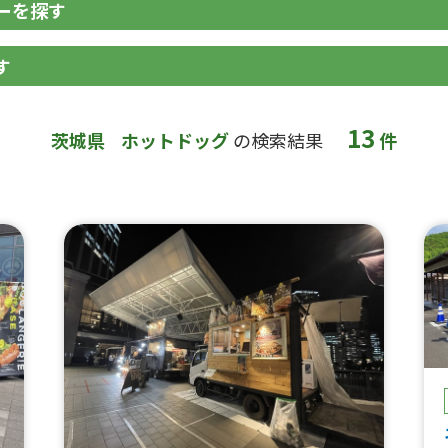
ーを探す
す
13
茨城県
ホットドッグ
の検索結果
件