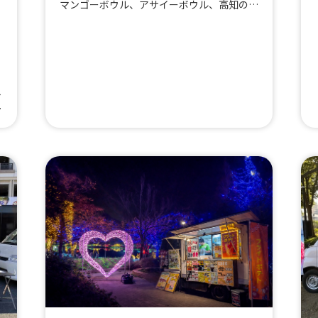
マンゴーボウル、アサイーボウル、高知のソ
ウルフード ジャン麺、香薫ボロネーゼチー
ズドッグ、カットパイン、抹茶ラテ、香薫ホ
ットドッグ⑦、マンゴースムージー、香薫ホ
ットドッグ チーズ、香薫ホットドッグ ボ
ッ
ロネーゼ、冷酒1合、冷たい白玉ぜんざい、
ト
桜のビスケッティー、イチゴ練乳パフェ、世
唐
界で1番売れているソーセージを使ったフラ
ネ
ンクフルト、豚せんべい、香薫ホットドッ
茶
グ フライドポテトセット、アイスティー、
ー
ホットティー、桜葉入りピンクのわらび餅、
焼
豚汁おにぎりセット、香薫ホットドッグ フ
ライドポテト ドリンクセット、香薫ホット
ドッグ サルサソース、香薫ホットドッグ
プレーン、たぬきつね蕎麦、豚汁、から揚げ
棒、アメリカで大人気のフライドオレオ、肉
まん、蜜焼き芋、生姜ラーメン、世界で1番
美味しいと言われているソーセージを使った
ホットドッグ、ジビエ 猪のコロッケ、ジビ
エ 鹿のコロッケ、ジビエ 鹿のメンチ、さ
つまいもチップス、具沢山台湾パイナップル
ジュース、具沢山台湾マンゴージュース、生