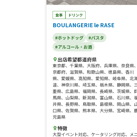
食事
ドリンク
BOULANGERIE le RASE
#ホットドッグ
#パスタ
#アルコール・お酒
出店希望都道府県
東京都
、
千葉県
、
大阪府
、
兵庫県
、
奈良県
京都府
、
滋賀県
、
和歌山県
、
徳島県
、
香川
県
、
愛媛県
、
高知県
、
愛知県
、
岐阜県
、
北
道
、
神奈川県
、
埼玉県
、
栃木県
、
静岡県
、
重県
、
広島県
、
福岡県
、
長崎県
、
茨城県
、
馬県
、
山梨県
、
新潟県
、
富山県
、
石川県
、
井県
、
長野県
、
鳥取県
、
島根県
、
岡山県
、
口県
、
佐賀県
、
熊本県
、
大分県
、
宮崎県
、
児島県
特徴
大型イベント対応
、
ケータリング対応
、
メ