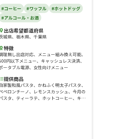
#コーヒー
#ワッフル
#ホットドッグ
#アルコール・お酒
出店希望都道府県
茨城県
、
栃木県
、
千葉県
特徴
調理無し出店対応
、
メニュー組み換え可能
、
500円以下メニュー
、
キャッシュレス決済
、
ポータブル電源
、
女性向けメニュー
提供商品
自家製和風パスタ、かねふく明太子パスタ、
ペペロンチーノ、レモンスカッシュ、今月の
パスタ、ティーラテ、ホットコーヒー、キャ
ラメルラテ、かき氷、フラッペ、アイス、ア
フォガート、フロート、ワッフル、ココア、
カフェラテ、コーヒー