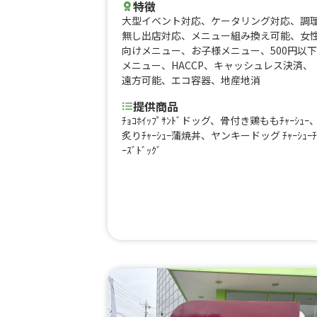
特徴
大型イベント対応
、
ケータリング対応
、
調
無し出店対応
、
メニュー組み換え可能
、
女
向けメニュー
、
お子様メニュー
、
500円以下
メニュー
、
HACCP
、
キャッシュレス決済
、
遠方可能
、
エコ容器
、
地産地消
提供商品
ﾁｮｺﾎｲｯﾌﾟｻﾝﾄﾞドッグ、骨付き鶏ももﾁｬｰｼｭｰ
炙りﾁｬｰｼｭｰ蒲焼丼、ヤンキードッグ ﾁｬｰｼｭｰﾁ
ｰｽﾞﾄﾞｯｸﾞ