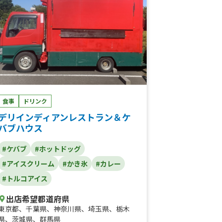
食事
ドリンク
デリインディアンレストラン＆ケ
バブハウス
#ケバブ
#ホットドッグ
#アイスクリーム
#かき氷
#カレー
#トルコアイス
出店希望都道府県
東京都
、
千葉県
、
神奈川県
、
埼玉県
、
栃木
県
、
茨城県
、
群馬県