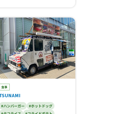
ー、白いおしるこ、コーヒー(アイス・ホッ
ト)、キウイソーダ、生いちごラッシー、生
マンゴーラッシー、特製イチゴミルク、夕張
メロンクリームソーダ、かき氷、かき氷ミ
ニ、チュロス、大盛り
食事
TSUNAMI
#ハンバーガー
#ホットドッグ
#タコライス
#フライドポテト