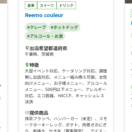
食事
スイーツ
ドリンク
イチゴの果実氷、塩焼きそば、屋台焼きそ
ば、⑧ロコモコ丼、日本式チキンケバブサン
Яeemo couleur
ドor丼、チキングリーンカレー、チキンと
茄子のグリーンカレー、生フルーツスティッ
#クレープ
#ホットドッグ
ク、わらび餅、かけ放題セルフシロップかき
#アルコール・お酒
氷、星型ワッフル&バニラアイス、チョコワ
ッフル&バニラアイス、特製辛口ジンジャエ
出店希望都道府県
ール、アイスカフェラテ、チョコバナナ、ワ
千葉県
、
茨城県
ンコイン チキンのトマト煮丼、ワンコイン
親子丼、親子丼、ワンコイン ロコモコ丼、
特徴
チキンのトマト煮丼、ロコモコ丼 ⑦、特製
大型イベント対応
、
ケータリング対応
、
調理
辛口ジンジャエール、アイスカフェラテ、し
無し出店対応
、
メニュー組み換え可能
、
女性
ょうが焼き丼、ネギ塩豚丼、かき氷（自由シ
向けメニュー
、
お子様メニュー
、
アルコール
み
ロップ、練乳もOK）、ロングポテト、トル
メニュー
、
500円以下メニュー
、
アレルギー
ネードポテト、焼きそば、自分で作る綿あ
対応
、
エコ容器
、
HACCP
、
キャッシュレス
ス
め、自分で作るかき氷！、イエローバーガ
決済
ー、グリーンバーガー、ブラックバーガー、
ピンクハンバーガー、600円！台湾丼、600
提供商品
円！そぼろ丼、600円！しょうが焼き丼、60
抹茶フラッペ、ハンバーガー（未定）、スモ
ェ
0円！ネギ塩豚丼、600円！無水キーマカレ
ークターキーレッグ、ポテト、肉巻きおにぎ
ム
ー、600円！タコライス、ジビエバーガーポ
り、串焼き、かき氷（夏季限定）、アイスパ