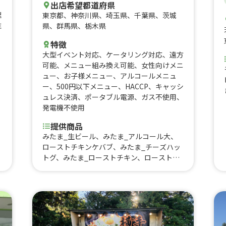
スコーヒー、ホットコーヒー、アングラスパ
出店希望都道府県
イシーチキンステーキ、エッグカステラ焼
理
東京都
、
神奈川県
、
埼玉県
、
千葉県
、
茨城
き、ワンコイン 生姜焼き丼、ワンコイン
性
県
、
群馬県
、
栃木県
唐揚げ丼、ワンコイン ヘルシー鶏むねサラ
特徴
ダ、ワンコイン タコライス丼、ワンコイ
大型イベント対応
、
ケータリング対応
、
遠方
ン ネギ塩豚丼、ワンコイン 無水キーマカ
可能
、
メニュー組み換え可能
、
女性向けメニ
レー丼、国内外のクラフトビール、十条のB
ュー
、
お子様メニュー
、
アルコールメニュ
級グルメ からし焼き、濃厚クラムチャウダ
、
ー
、
500円以下メニュー
、
HACCP
、
キャッシ
ー、ポトフ、タコライス、昭和のホットドッ
ュレス決済
、
ポータブル電源
、
ガス不使用
、
ク、タルタルチキンバーガー
発電機不使用
提供商品
みたま_生ビール、みたま_アルコール大、
ローストチキンケバブ、みたま_チーズハッ
トグ、みたま_ローストチキン、ローストチ
キンお花見セット、みたま_ロングポテト、
みたま_ロングポテト900、みたま_ロースト
チキンホットサンド900、みたま_ロースト
チキンホットサンド1000、肉巻きおにぎ
り、みたま_フランク串、からあげ、生ビー
ル、みたま_生ビール大、みたま_サワー