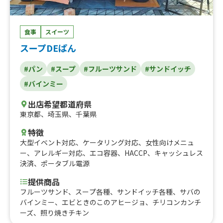
食事
スイーツ
スープDEぱん
#パン
#スープ
#フルーツサンド
#サンドイッチ
#バインミー
出店希望都道府県
東京都
、
埼玉県
、
千葉県
特徴
大型イベント対応
、
ケータリング対応
、
女性向けメニュ
ー
、
アレルギー対応
、
エコ容器
、
HACCP
、
キャッシュレス
決済
、
ポータブル電源
提供商品
フルーツサンド、スープ各種、サンドイッチ各種、サバの
バインミー、エビときのこのアヒージョ、チリコンカンチ
ーズ、照り焼きチキン