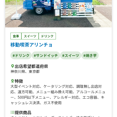
食事
スイーツ
ドリンク
移動喫茶アリンチョ
#ドリンク
#サンドイッチ
#スイーツ
#焼き芋
出店希望都道府県
神奈川県
、
東京都
特徴
大型イベント対応
、
ケータリング対応
、
調理無し出店対
応
、
遠方可能
、
メニュー組み換え可能
、
アルコールメニュ
ー
、
500円以下メニュー
、
アレルギー対応
、
エコ容器
、
キ
ャッシュレス決済
、
ガス不使用
提供商品