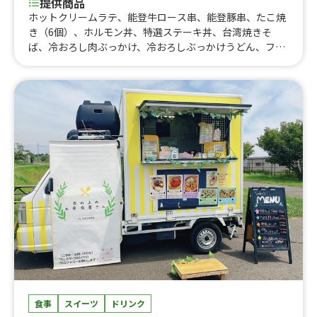
提供商品
ホットクリームラテ、能登牛ロース串、能登豚串、たこ焼
き（6個）、ホルモン丼、特選ステーキ丼、台湾焼きそ
ば、冷おろし肉ぶっかけ、冷おろしぶっかけうどん、フラ
ッペ各種、フィッシュ&チップス、カツサンド、角煮丼、
上海焼きそば、出汁うどん、牛すじカレー、クレープ各
種、りんご飴、果実のしずく飴、生ビール、ミルク練乳か
き氷、唐揚げ、ロングポテト、厚焼きたまごサンド、厚焼
きチーズたまごサンド、厚焼き明太たまごサンド、すき焼
きたまごサンド
食事
スイーツ
ドリンク