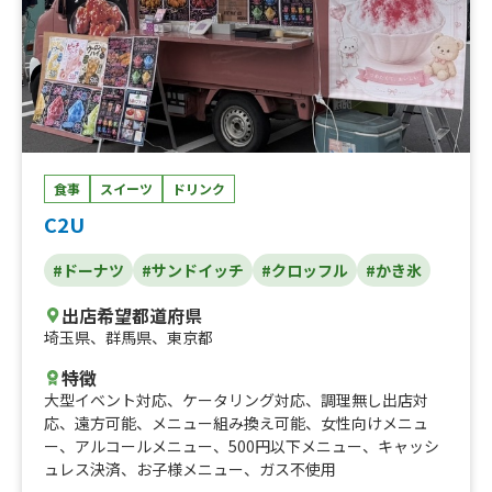
食事
スイーツ
ドリンク
C2U
#ドーナツ
#サンドイッチ
#クロッフル
#かき氷
出店希望都道府県
埼玉県
、
群馬県
、
東京都
特徴
大型イベント対応
、
ケータリング対応
、
調理無し出店対
応
、
遠方可能
、
メニュー組み換え可能
、
女性向けメニュ
ー
、
アルコールメニュー
、
500円以下メニュー
、
キャッシ
ュレス決済
、
お子様メニュー
、
ガス不使用