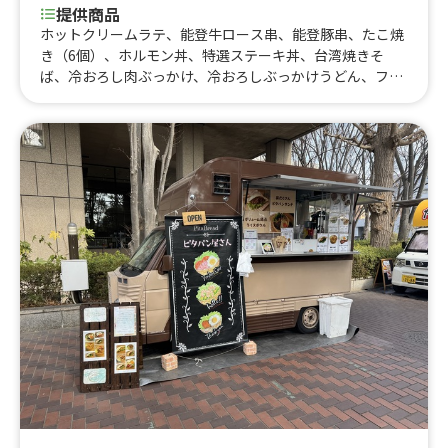
提供商品
ホットクリームラテ、能登牛ロース串、能登豚串、たこ焼
き（6個）、ホルモン丼、特選ステーキ丼、台湾焼きそ
ば、冷おろし肉ぶっかけ、冷おろしぶっかけうどん、フラ
ッペ各種、フィッシュ&チップス、カツサンド、角煮丼、
上海焼きそば、出汁うどん、牛すじカレー、クレープ各
種、りんご飴、果実のしずく飴、生ビール、ミルク練乳か
き氷、唐揚げ、ロングポテト、厚焼きたまごサンド、厚焼
きチーズたまごサンド、厚焼き明太たまごサンド、すき焼
きたまごサンド