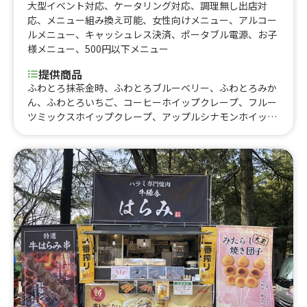
大型イベント対応
、
ケータリング対応
、
調理無し出店対
応
、
メニュー組み換え可能
、
女性向けメニュー
、
アルコー
ルメニュー
、
キャッシュレス決済
、
ポータブル電源
、
お子
様メニュー
、
500円以下メニュー
提供商品
ふわとろ抹茶金時、ふわとろブルーベリー、ふわとろみか
ん、ふわとろいちご、コーヒーホイップクレープ、フルー
ツミックスホイップクレープ、アップルシナモンホイップ
クレープ、アイスあん抹茶クレープ、あん白玉きな粉ホイ
ップクレープ、ぶどうホイップクレープ、みかんホイップ
クレープ、オレオホイップクレープ、ピーチホイップクレ
ープ、クレープメニュー、海鮮チヂミ、ソトック、イチゴ
ホイップクレープ、バナナホイップクレープ、イカ串、麻
婆豆腐丼、肉餡掛け丼、日替わり丼、ホットク、パンダ
串、煎饼果子 (中華風ラップサンド)、焼き小龍包、クロワ
ッサンドイッチ ベーコン、クロワッサンドイッチ エビ、
クロワッサンドイッチ アボカド、クロワッサンドイッチ
カニタマ、チョコバナナホイップワッサン、いちごホイッ
プワッサン、あずきホイップワッサン、コーンスープ、ク
リーミーとろふわおだんご チョコ、クリーミーとろふわお
だんご オレオ、クリーミーとろふわおだんご 黒蜜きな