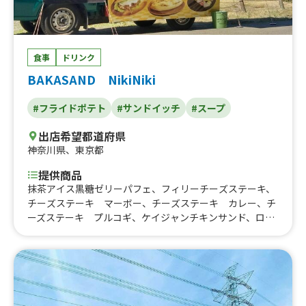
食事
ドリンク
BAKASAND NikiNiki
#フライドポテト
#サンドイッチ
#スープ
出店希望都道府県
神奈川県
、
東京都
提供商品
抹茶アイス黒糖ゼリーパフェ、フィリーチーズステーキ、
チーズステーキ マーボー、チーズステーキ カレー、チ
ーズステーキ プルコギ、ケイジャンチキンサンド、ロー
ストビーフサンド、ケイジャンライス、ローディッドポテ
ト、バッファローチキンウィング、ソパ・アステカ、スカ
ッシュ、フロート