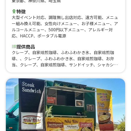
東京都
、
神奈川県
、
埼玉県
特徴
大型イベント対応
、
調理無し出店対応
、
遠方可能
、
メニュ
ー組み換え可能
、
女性向けメニュー
、
お子様メニュー
、
ア
ルコールメニュー
、
500円以下メニュー
、
アレルギー対
応
、
HACCP
、
ポータブル電源
提供商品
クレープ、自家焙煎珈琲、ふわふわかき氷、自家焙煎珈
琲、、クレープ、ふわふわかき氷、自家焙煎珈琲、お弁
当、クレープ、自家焙煎珈琲、サンドイッチ、シャカシャ
カポテト、アルコール、ふわふわかき氷