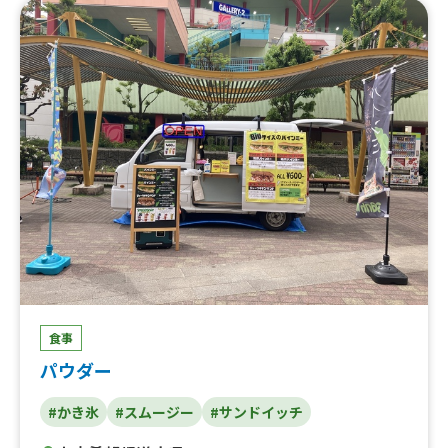
ナナクレープ、期間限定イチゴクレープ、豚汁、自家製チ
ャーシュー丼、ソース焼そば、揚げたこ焼き６個入り、か
ら揚げ丼～和風マヨネーズ仕立て～、特上天丼、カツカレ
ー、カレー、山盛りかき氷、飛騨牛コロッケサンド、カツ
サンド、厚焼卵サンド
食事
パウダー
#かき氷
#スムージー
#サンドイッチ