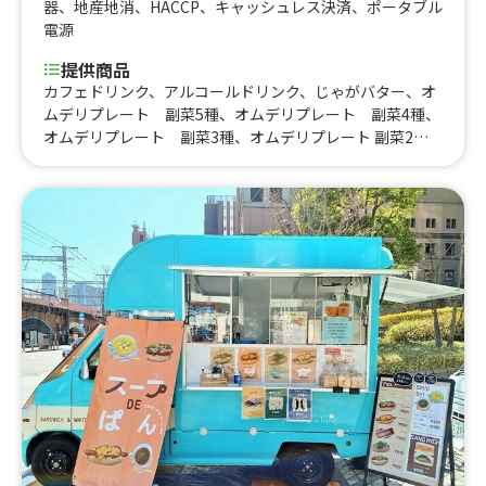
器
、
地産地消
、
HACCP
、
キャッシュレス決済
、
ポータブル
電源
提供商品
カフェドリンク、アルコールドリンク、じゃがバター、オ
ムデリプレート 副菜5種、オムデリプレート 副菜4種、
オムデリプレート 副菜3種、オムデリプレート 副菜2
種、クリームブリュレ フレンチトースト、だし巻きそぼ
ろごはん、てりたまドッグチーズ、てりたまドッグ、オム
焼きそば、3色そぼろごはん、かき氷、温玉タコライス、
温玉ガパオライス、絶品トマトソースのオムライス、自家
製デミグラスソースのオムライス、出汁香るたまごサンド