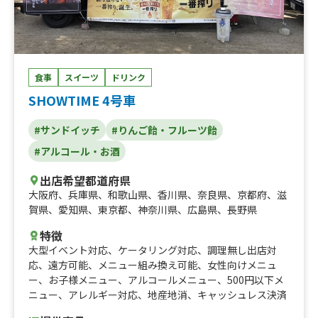
こ、クリーミーとろふわだんご 抹茶あずき
食事
スイーツ
ドリンク
SHOWTIME 4号車
#サンドイッチ
#りんご飴・フルーツ飴
#アルコール・お酒
出店希望都道府県
大阪府
、
兵庫県
、
和歌山県
、
香川県
、
奈良県
、
京都府
、
滋
賀県
、
愛知県
、
東京都
、
神奈川県
、
広島県
、
長野県
特徴
大型イベント対応
、
ケータリング対応
、
調理無し出店対
応
、
遠方可能
、
メニュー組み換え可能
、
女性向けメニュ
ー
、
お子様メニュー
、
アルコールメニュー
、
500円以下メ
ニュー
、
アレルギー対応
、
地産地消
、
キャッシュレス決済