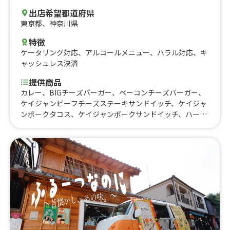
出店希望都道府県
東京都
、
神奈川県
特徴
ケータリング対応
、
アルコールメニュー
、
ハラル対応
、
キ
ャッシュレス決済
提供商品
カレー、BIGチーズバーガー、ベーコンチーズバーガー、
ケイジャンビーフチーズステーキサンドイッチ、ケイジャ
ンポークタコス、ケイジャンポークサンドイッチ、ハーブ
チキンサンドイッチ、ハーブソーセージ、焼きそば、ケイ
ジャンビーフチーズステーキ＆ライス、ケイジャンポーク
＆ライス、ハーブチキン&ライス、ビーフステーキ＆ライ
ス、ジンジャーポーク＆ライス、醗酵ジュース、ホットド
ッグ、クレープ