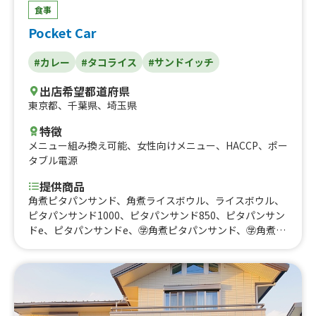
食事
Pocket Car
#カレー
#タコライス
#サンドイッチ
出店希望都道府県
東京都
、
千葉県
、
埼玉県
特徴
メニュー組み換え可能
、
女性向けメニュー
、
HACCP
、
ポー
タブル電源
提供商品
角煮ピタパンサンド、角煮ライスボウル、ライスボウル、
ピタパンサンド1000、ピタパンサンド850、ピタパンサン
ドe、ピタパンサンドe、㊫角煮ピタパンサンド、㊫角煮ラ
イスボウル、㊫ライスボウル、㊫ピタパンサンド800、フ
ルーツヨーグルトサンド、㊫ピタパンサンド680、スモア
サンド、から揚げ、ポテト、レモネード、ラムネ、コーヒ
ー、スープ