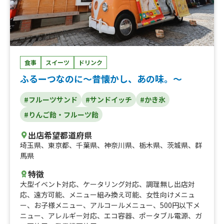
食事
スイーツ
ドリンク
ふるーつなのに〜昔懐かし、あの味。〜
#フルーツサンド
#サンドイッチ
#かき氷
#りんご飴・フルーツ飴
出店希望都道府県
埼玉県
、
東京都
、
千葉県
、
神奈川県
、
栃木県
、
茨城県
、
群
馬県
特徴
大型イベント対応
、
ケータリング対応
、
調理無し出店対
応
、
遠方可能
、
メニュー組み換え可能
、
女性向けメニュ
ー
、
お子様メニュー
、
アルコールメニュー
、
500円以下メ
ニュー
、
アレルギー対応
、
エコ容器
、
ポータブル電源
、
ガ