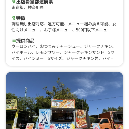
出店希望都道府県
東京都
、
神奈川県
特徴
調理無し出店対応
、
遠方可能
、
メニュー組み換え可能
、
女
性向けメニュー
、
お子様メニュー
、
500円以下メニュー
提供商品
ウーロンハイ、おつまみチャーシュー、ジャークチキン、
ハイボール、レモンサワー、ジャークチキンサンド Sサ
イズ、バインミー Sサイズ、ジャークチキン丼、バイン
丼、バインミー各種、ジャークチキンサンド、肉2倍盛
り、パクチー大盛り、かき氷