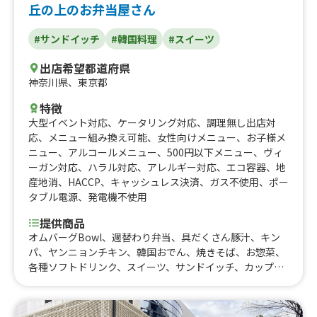
丘の上のお弁当屋さん
#サンドイッチ
#韓国料理
#スイーツ
出店希望都道府県
神奈川県
、
東京都
特徴
大型イベント対応
、
ケータリング対応
、
調理無し出店対
応
、
メニュー組み換え可能
、
女性向けメニュー
、
お子様メ
ニュー
、
アルコールメニュー
、
500円以下メニュー
、
ヴィ
ーガン対応
、
ハラル対応
、
アレルギー対応
、
エコ容器
、
地
産地消
、
HACCP
、
キャッシュレス決済
、
ガス不使用
、
ポー
タブル電源
、
発電機不使用
提供商品
オムバーグBowl、週替わり弁当、具だくさん豚汁、キン
パ、ヤンニョンチキン、韓国おでん、焼きそば、お惣菜、
各種ソフトドリンク、スイーツ、サンドイッチ、カップde
だんご