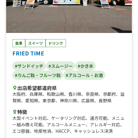
食事
スイーツ
ドリンク
FRIED TIME
#サンドイッチ
#スムージー
#かき氷
#りんご飴・フルーツ飴
#アルコール・お酒
出店希望都道府県
大阪府
、
兵庫県
、
和歌山県
、
香川県
、
奈良県
、
京都府
、
滋
賀県
、
愛知県
、
東京都
、
神奈川県
、
広島県
、
長野県
特徴
大型イベント対応
、
ケータリング対応
、
遠方可能
、
メニュ
ー組み換え可能
、
アルコールメニュー
、
アレルギー対応
、
エコ容器
、
地産地消
、
HACCP
、
キャッシュレス決済