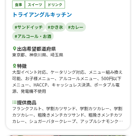
食事
スイーツ
ドリンク
トライアングルキッチン
#サンドイッチ
#かき氷
#カレー
#アルコール・お酒
出店希望都道府県
東京都
、
神奈川県
、
埼玉県
特徴
大型イベント対応
、
ケータリング対応
、
メニュー組み換え
可能
、
お子様メニュー
、
アルコールメニュー
、
500円以下
メニュー
、
HACCP
、
キャッシュレス決済
、
ポータブル電
源
、
発電機不使用
提供商品
フランクフルト、学割カツサンド、学割カツカレー、学割
カツカレー、粗挽きメンチカツサンド、粗挽きメンチカツ
カレー、シュガーバタークレープ、アップルシナモンクレ
ープ、苺クレープ、特製ハンバーグ丼、飛騨牛肉コロッ
ケ、特製レモンサワー、サッポロ生ビール、定番チョコバ