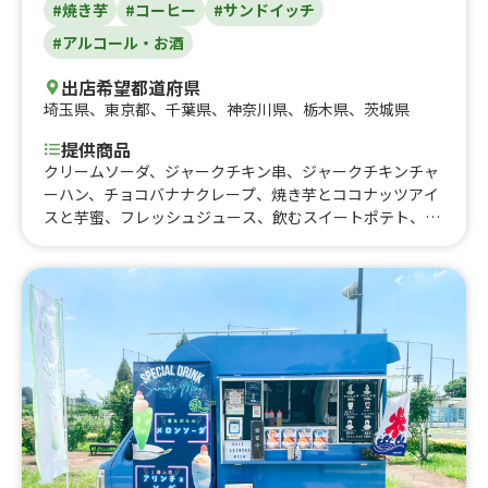
#焼き芋
#コーヒー
#サンドイッチ
#アルコール・お酒
出店希望都道府県
埼玉県
、
東京都
、
千葉県
、
神奈川県
、
栃木県
、
茨城県
提供商品
クリームソーダ、ジャークチキン串、ジャークチキンチャ
ーハン、チョコバナナクレープ、焼き芋とココナッツアイ
スと芋蜜、フレッシュジュース、飲むスイートポテト、か
き氷、バナナチョコ、いちごチョコレート、りんご飴、お
さつチップ、コーンスープ、クラムチャウダー、コーヒ
ー、焼き芋サンド、スイートポテト、焼き芋、アサイーボ
ウル、オムライス、コロッケ弁当、唐揚げ弁当、豚カツ弁
当、二郎系ラーメン、たこ焼き（6個入）、レモンサワ
ー、ビール、フライドポテト、からあげ