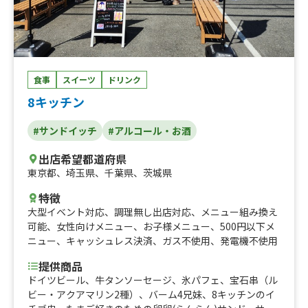
食事
スイーツ
ドリンク
8キッチン
#サンドイッチ
#アルコール・お酒
出店希望都道府県
東京都
、
埼玉県
、
千葉県
、
茨城県
特徴
大型イベント対応
、
調理無し出店対応
、
メニュー組み換え
可能
、
女性向けメニュー
、
お子様メニュー
、
500円以下メ
ニュー
、
キャッシュレス決済
、
ガス不使用
、
発電機不使用
提供商品
ドイツビール、牛タンソーセージ、氷パフェ、宝石串（ル
ビー・アクアマリン2種）、バーム4兄妹、8キッチンのイ