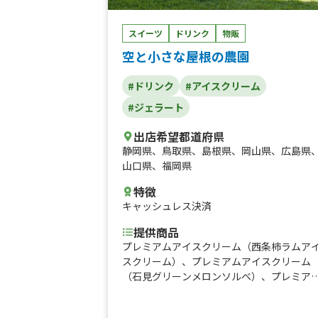
スイーツ
ドリンク
物販
空と小さな屋根の農園
#ドリンク
#アイスクリーム
#ジェラート
出店希望都道府県
静岡県
、
鳥取県
、
島根県
、
岡山県
、
広島県
山口県
、
福岡県
特徴
キャッシュレス決済
提供商品
プレミアムアイスクリーム（西条柿ラムア
スクリーム）、プレミアムアイスクリーム
（石見グリーンメロンソルベ）、プレミア
アイスクリーム（美都いちごジェラート7
0％）、氷いちごの丸削り（グランデサイ