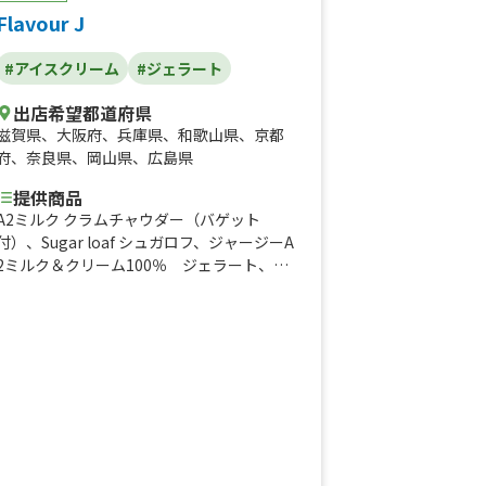
Flavour J
#アイスクリーム
#ジェラート
出店希望都道府県
滋賀県
、
大阪府
、
兵庫県
、
和歌山県
、
京都
府
、
奈良県
、
岡山県
、
広島県
提供商品
A2ミルク クラムチャウダー（バゲット
付）、Sugar loaf シュガロフ、ジャージーA
2ミルク＆クリーム100％ ジェラート、プ
レミアムジャージーヨーグルト、アイスポッ
プ3種