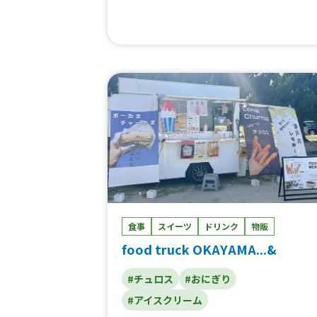
ズ）、氷いちごの丸削り（トールサイズ）
氷いちごの丸削り（ショートサイズ）、石
グリーンメロンスムージー、美都いちごサ
ダー、美都いちごミルク、美都いちごスム
ジー、美都いちごシュークリーム
食事
スイーツ
ドリンク
物販
food truck OKAYAMA...&
#チュロス
#おにぎり
#アイスクリーム