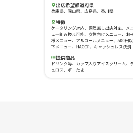
出店希望都道府県
兵庫県
、
岡山県
、
広島県
、
香川県
特徴
ケータリング対応
、
調理無し出店対応
、
メ
ュー組み換え可能
、
女性向けメニュー
、
お
様メニュー
、
アルコールメニュー
、
500円以
下メニュー
、
HACCP
、
キャッシュレス決済
提供商品
ドリンク等、カップ入りアイスクリーム、
ュロス、ポーたま