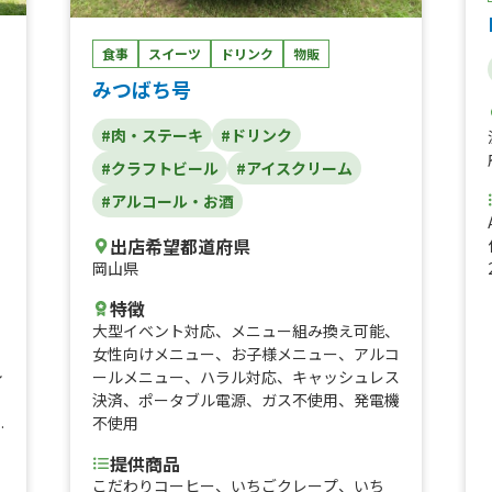
食事
スイーツ
ドリンク
物販
みつばち号
#肉・ステーキ
#ドリンク
#クラフトビール
#アイスクリーム
#アルコール・お酒
、
出店希望都道府県
岡山県
特徴
大型イベント対応
、
メニュー組み換え可能
、
女性向けメニュー
、
お子様メニュー
、
アルコ
ールメニュー
、
ハラル対応
、
キャッシュレス
イ
決済
、
ポータブル電源
、
ガス不使用
、
発電機
不使用
ム
提供商品
こだわりコーヒー、いちごクレープ、いち