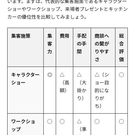
います。まずは、代表的な集客施策であるキャラクター
ショーやワークショップ、来場者プレゼントとキッチン
カーの優位性を比較してみましょう。
集客施策
集
費用
手配
商談へ
総
客
の手
の繋が
合
力
間
りやす
評
さ
価
キャラクター
◎
△
△
△（シ
◯
ショー
（高
（大
ョー目
額）
掛か
的にな
り）
りが
ち）
ワークショ
◯
◯
△
◯
◯
ップ
（準