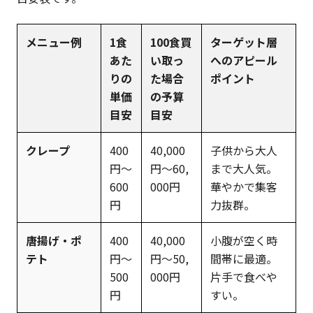
メニュー例
1食
100食買
ターゲット層
あた
い取っ
へのアピール
りの
た場合
ポイント
単価
の予算
目安
目安
クレープ
400
40,000
子供から大人
円〜
円〜60,
まで大人気。
600
000円
華やかで集客
円
力抜群。
唐揚げ・ポ
400
40,000
小腹が空く時
テト
円〜
円〜50,
間帯に最適。
500
000円
片手で食べや
円
すい。