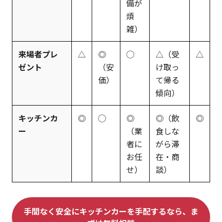
備が
煩
雑）
来場者プレ
△
◎
◯
△（受
△
ゼント
（安
け取っ
価）
て帰る
傾向）
キッチンカ
◎
◯
◎
◎（飲
◎
ー
（業
食しな
者に
がら滞
お任
在・商
せ）
談）
手間なく安全にキッチンカーを手配するなら、ま