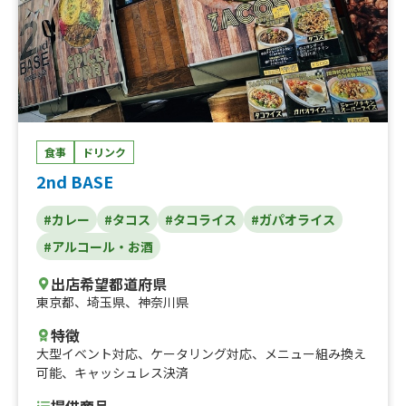
食事
ドリンク
2nd BASE
#カレー
#タコス
#タコライス
#ガパオライス
#アルコール・お酒
出店希望都道府県
東京都
、
埼玉県
、
神奈川県
特徴
大型イベント対応
、
ケータリング対応
、
メニュー組み換え
可能
、
キャッシュレス決済
提供商品