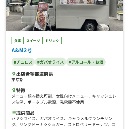
食事
スイーツ
ドリンク
A&M2号
#チュロス
#ガパオライス
#アルコール・お酒
出店希望都道府県
東京都
特徴
メニュー組み換え可能
、
女性向けメニュー
、
キャッシュレ
ス決済
、
ポータブル電源
、
発電機不使用
提供商品
ハヤシライス、ガパオライス、キャラメルクランチリン
グ、リングドーナツシュガー、ストロベリードーナツ、コ