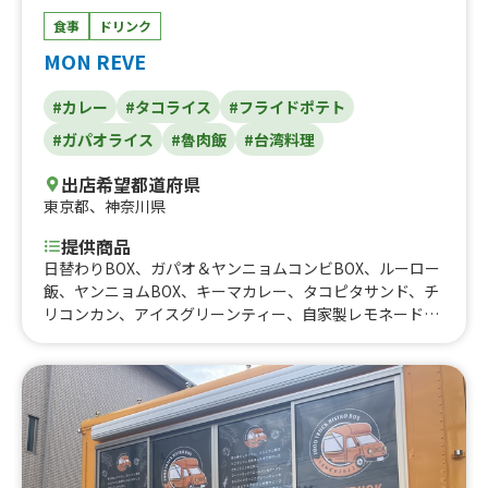
食事
ドリンク
MON REVE
#カレー
#タコライス
#フライドポテト
#ガパオライス
#魯肉飯
#台湾料理
出店希望都道府県
東京都
、
神奈川県
提供商品
日替わりBOX、ガパオ＆ヤンニョムコンビBOX、ルーロー
飯、ヤンニョムBOX、キーマカレー、タコピタサンド、チ
リコンカン、アイスグリーンティー、自家製レモネード、
焼きポテトのチリコンカンのせ、焼きポテト、ひよこ豆の
ファラフェルサンド、ソイヤンニョムサンド、ソイタコラ
イス、ソイガパオライス