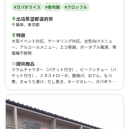
#ガパオライス
#魯肉飯
#クロッフル
出店希望都道府県
千葉県
、
東京都
特徴
大型イベント対応
、
ケータリング対応
、
女性向けメニュ
ー
、
アルコールメニュー
、
エコ容器
、
ポータブル電源
、
発
電機不使用
提供商品
クラムチャウダー（バケット付き）、ビーフシチュー（バ
ケット付き）、ミネストローネ、唐揚げ、おでん、もつ
煮、きゅうり漬け、だし巻き、キーマカレー、ガパオライ
ス、マーボー丼、クロッフル、ルーローハン、フルーツテ
ィー