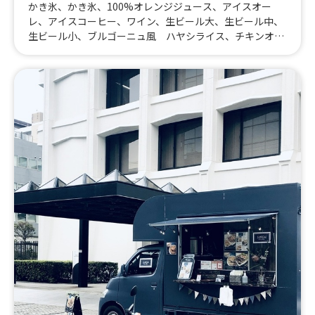
かき氷、かき氷、100%オレンジジュース、アイスオー
レ、アイスコーヒー、ワイン、生ビール大、生ビール中、
生ビール小、ブルゴーニュ風 ハヤシライス、チキンオー
バーライス(カレーサヴール)、サルサ・ディ・ポモドー
ロ Bistro chicken、ポワレハニーマスタード Bistro ch
icken、ジャーク Bistro chicken、創作ガパオごはん、B
BQセット、豚バラのスペアリブ、ローストビーフスペシ
ャル、ローストチキン付き欧風カレー、ローストチキン