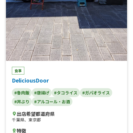
食事
DeliciousDoor
#魯肉飯
#唐揚げ
#タコライス
#ガパオライス
#丼ぶり
#アルコール・お酒
出店希望都道府県
千葉県
、
東京都
特徴