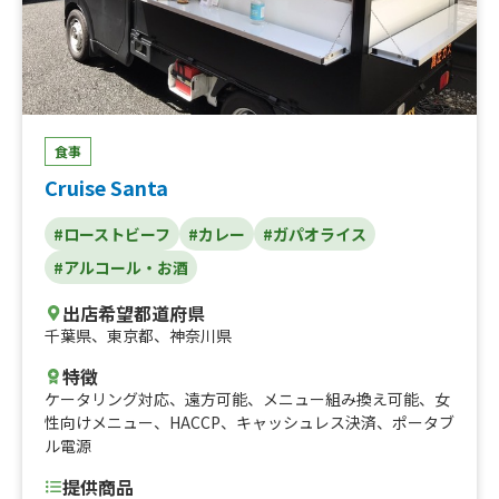
食事
Cruise Santa
#ローストビーフ
#カレー
#ガパオライス
#アルコール・お酒
出店希望都道府県
千葉県
、
東京都
、
神奈川県
特徴
ケータリング対応
、
遠方可能
、
メニュー組み換え可能
、
女
性向けメニュー
、
HACCP
、
キャッシュレス決済
、
ポータブ
ル電源
提供商品