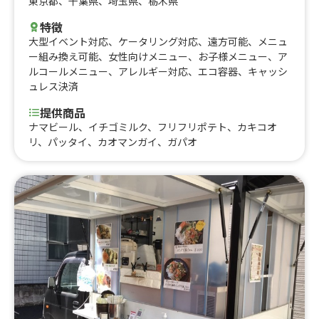
東京都
、
千葉県
、
埼玉県
、
栃木県
特徴
大型イベント対応
、
ケータリング対応
、
遠方可能
、
メニュ
ー組み換え可能
、
女性向けメニュー
、
お子様メニュー
、
ア
ルコールメニュー
、
アレルギー対応
、
エコ容器
、
キャッシ
ュレス決済
提供商品
ナマビール、イチゴミルク、フリフリポテト、カキコオ
リ、パッタイ、カオマンガイ、ガパオ