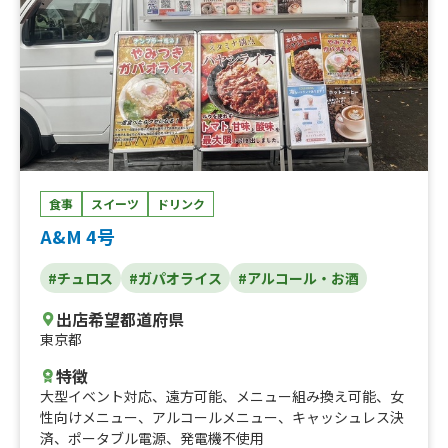
食事
スイーツ
ドリンク
A&M 4号
#チュロス
#ガパオライス
#アルコール・お酒
出店希望都道府県
東京都
特徴
大型イベント対応
、
遠方可能
、
メニュー組み換え可能
、
女
性向けメニュー
、
アルコールメニュー
、
キャッシュレス決
済
、
ポータブル電源
、
発電機不使用