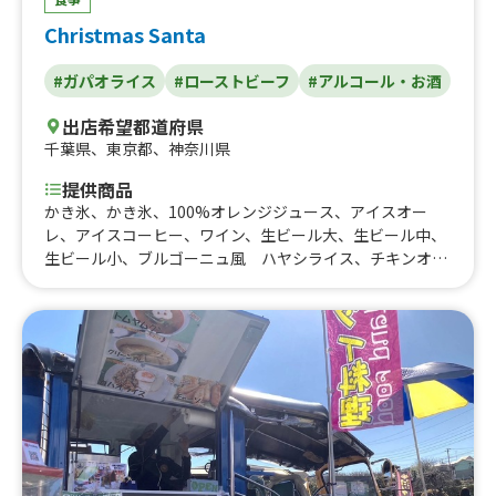
Christmas Santa
#ガパオライス
#ローストビーフ
#アルコール・お酒
出店希望都道府県
千葉県
、
東京都
、
神奈川県
提供商品
かき氷、かき氷、100%オレンジジュース、アイスオー
レ、アイスコーヒー、ワイン、生ビール大、生ビール中、
生ビール小、ブルゴーニュ風 ハヤシライス、チキンオー
バーライス(カレーサヴール)、サルサ・ディ・ポモドー
ロ Bistro chicken、ポワレハニーマスタード Bistro ch
icken、ジャーク Bistro chicken、創作ガパオごはん、B
BQセット、豚バラのスペアリブ、ローストビーフスペシ
ャル、ローストチキン付き欧風カレー、ローストチキン