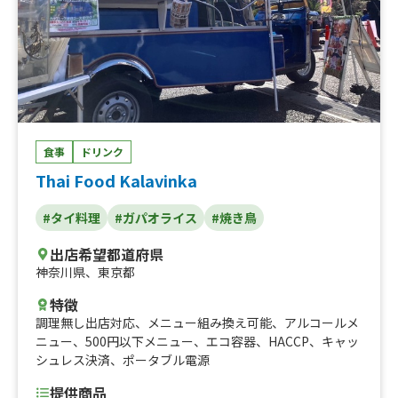
食事
ドリンク
Thai Food Kalavinka
#タイ料理
#ガパオライス
#焼き鳥
出店希望都道府県
神奈川県
、
東京都
特徴
調理無し出店対応
、
メニュー組み換え可能
、
アルコールメ
ニュー
、
500円以下メニュー
、
エコ容器
、
HACCP
、
キャッ
シュレス決済
、
ポータブル電源
提供商品