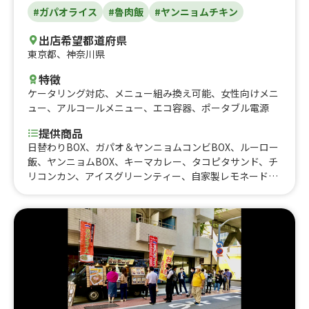
#ガパオライス
#魯肉飯
#ヤンニョムチキン
出店希望都道府県
東京都
、
神奈川県
特徴
ケータリング対応
、
メニュー組み換え可能
、
女性向けメニ
ュー
、
アルコールメニュー
、
エコ容器
、
ポータブル電源
提供商品
日替わりBOX、ガパオ＆ヤンニョムコンビBOX、ルーロー
飯、ヤンニョムBOX、キーマカレー、タコピタサンド、チ
リコンカン、アイスグリーンティー、自家製レモネード、
焼きポテトのチリコンカンのせ、焼きポテト、ひよこ豆の
ファラフェルサンド、ソイヤンニョムサンド、ソイタコラ
イス、ソイガパオライス