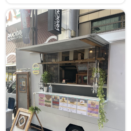
ボールパスタ、キーマカレー、ナスと豚肉の甘味噌炒め、
マロンシャンテリー・ベリーソースをかけて、〜鶏もも肉
のローズマリーソテーにレモンジュレを乗せて〜🎵、アイ
スコットンキャンディー、ポークソテー、しらすご飯&ア
ジの南蛮漬けランチ、ハンバーグ、コナビール、アイステ
ィー、アイスコーヒー、アップルジュース、レモネード・
レモンソーダ、アサイーボウル、ピタパン、ガパオ、カオ
マンガイ、ガーリックシュリンプ