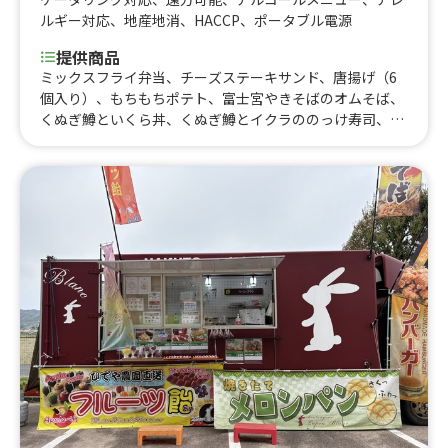
ルギー対応
、
地産地消
、
HACCP
、
ポータブル電源
提供商品
ミックスフライ弁当、チーズステーキサンド、唐揚げ（6
個入り）、もちもちポテト、富士宮やきそばのオムそば、
くぬぎ鱒といくら丼、くぬぎ鱒とイクラののっけ寿司、エ
イジングバーガー、神戸牛生フランク、ステーキサンド、
富士宮やきそば