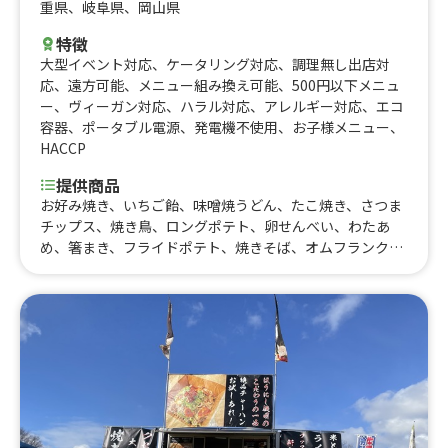
重県
、
岐阜県
、
岡山県
特徴
大型イベント対応
、
ケータリング対応
、
調理無し出店対
応
、
遠方可能
、
メニュー組み換え可能
、
500円以下メニュ
ー
、
ヴィーガン対応
、
ハラル対応
、
アレルギー対応
、
エコ
容器
、
ポータブル電源
、
発電機不使用
、
お子様メニュー
、
HACCP
提供商品
お好み焼き、いちご飴、味噌焼うどん、たこ焼き、さつま
チップス、焼き鳥、ロングポテト、卵せんべい、わたあ
め、箸まき、フライドポテト、焼きそば、オムフランク、
ハンバーガー、リンゴ飴、唐揚げ