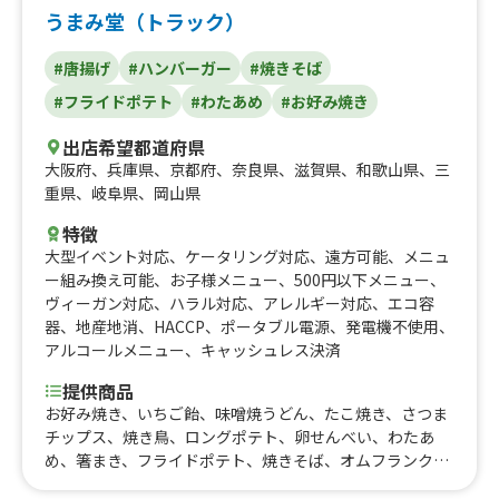
うまみ堂（トラック）
#唐揚げ
#ハンバーガー
#焼きそば
#フライドポテト
#わたあめ
#お好み焼き
出店希望都道府県
大阪府
、
兵庫県
、
京都府
、
奈良県
、
滋賀県
、
和歌山県
、
三
重県
、
岐阜県
、
岡山県
特徴
大型イベント対応
、
ケータリング対応
、
遠方可能
、
メニュ
ー組み換え可能
、
お子様メニュー
、
500円以下メニュー
、
ヴィーガン対応
、
ハラル対応
、
アレルギー対応
、
エコ容
器
、
地産地消
、
HACCP
、
ポータブル電源
、
発電機不使用
、
アルコールメニュー
、
キャッシュレス決済
提供商品
お好み焼き、いちご飴、味噌焼うどん、たこ焼き、さつま
チップス、焼き鳥、ロングポテト、卵せんべい、わたあ
め、箸まき、フライドポテト、焼きそば、オムフランク、
ハンバーガー、リンゴ飴、唐揚げ