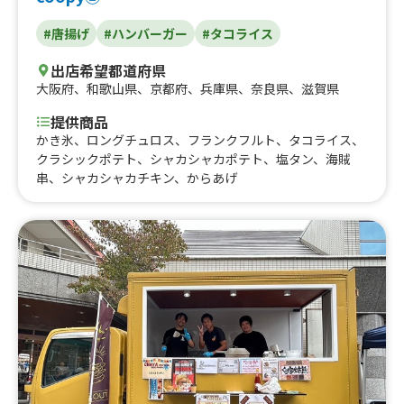
#唐揚げ
#ハンバーガー
#タコライス
出店希望都道府県
大阪府
、
和歌山県
、
京都府
、
兵庫県
、
奈良県
、
滋賀県
提供商品
かき氷、ロングチュロス、フランクフルト、タコライス、
クラシックポテト、シャカシャカポテト、塩タン、海賊
串、シャカシャカチキン、からあげ