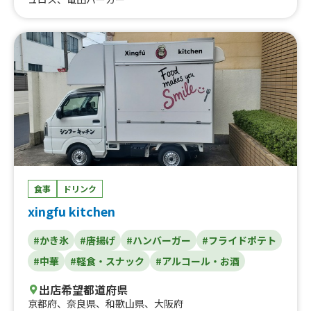
食事
ドリンク
xingfu kitchen
#かき氷
#唐揚げ
#ハンバーガー
#フライドポテト
#中華
#軽食・スナック
#アルコール・お酒
出店希望都道府県
京都府
、
奈良県
、
和歌山県
、
大阪府