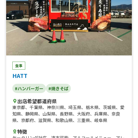
食事
HATT
#ハンバーガー
#焼きそば
出店希望都道府県
東京都
、
千葉県
、
神奈川県
、
埼玉県
、
栃木県
、
茨城県
、
愛
知県
、
静岡県
、
山梨県
、
長野県
、
大阪府
、
兵庫県
、
奈良
県
、
京都府
、
滋賀県
、
和歌山県
、
三重県
、
岐阜県
特徴
ケータリング対応
、
遠方可能
、
アルコールメニュー
、
アレ