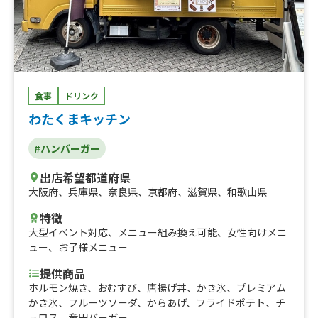
食事
ドリンク
わたくまキッチン
#ハンバーガー
出店希望都道府県
大阪府
、
兵庫県
、
奈良県
、
京都府
、
滋賀県
、
和歌山県
特徴
大型イベント対応
、
メニュー組み換え可能
、
女性向けメニ
ュー
、
お子様メニュー
提供商品
ホルモン焼き、おむすび、唐揚げ丼、かき氷、プレミアム
かき氷、フルーツソーダ、からあげ、フライドポテト、チ
ュロス、竜田バーガー