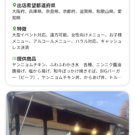
出店希望都道府県
大阪府
、
兵庫県
、
奈良県
、
京都府
、
滋賀県
、
和歌山県
、
愛
知県
特徴
大型イベント対応
、
遠方可能
、
女性向けメニュー
、
お子様
メニュー
、
アルコールメニュー
、
ハラル対応
、
キャッシュ
レス決済
提供商品
ヤンニョムチキン、ふわふわかき氷 各種、ニンニク醬油
唐揚げ、塩から揚げ、和牛ぼっかけ焼きそば、BIGバーガ
ー（ビーフ）、ヤンニョムチキン丼、からあげ丼、トルネ
ードポテト、オレオチュロス、オレオアイス、プレーンチ
キンバーガー、ハリケーンポテト、ヤンニョムハニーマス
タードチキン、ヤンニョムチーズチキン、カンジャンチキ
ン、プレーンチキン、愛すポテト