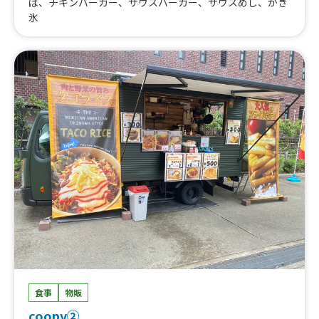
ば、チキンバーガー、サウスバーガー、サウスめし、かき
氷
食事
物販
coopy②