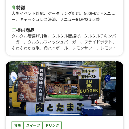
特徴
大型イベント対応
、
ケータリング対応
、
500円以下メニュ
ー
、
キャッシュレス決済
、
メニュー組み換え可能
提供商品
タルタル唐揚げ弁当、タルタル唐揚げ、タルタルチキンバ
ーガー、タルタルフィッシュバーガー、フライドポテト、
ふわふわかき氷、角ハイボール、レモンサワー、レモンス
カッシュ、クリームソーダ各種、ソフトドリンク各種、き
ゅうり一本漬け、天津飯、単品タルタルソース各種、ノン
アルビール
食事
スイーツ
ドリンク