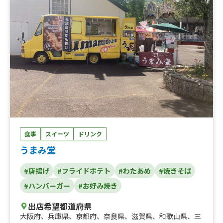
食事
スイーツ
ドリンク
うまみ堂
#唐揚げ
#フライドポテト
#わたあめ
#焼きそば
#ハンバーガー
#お好み焼き
出店希望都道府県
大阪府
、
兵庫県
、
京都府
、
奈良県
、
滋賀県
、
和歌山県
、
三