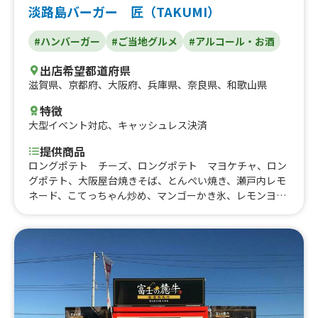
淡路島バーガー 匠（TAKUMI）
#ハンバーガー
#ご当地グルメ
#アルコール・お酒
出店希望都道府県
滋賀県
、
京都府
、
大阪府
、
兵庫県
、
奈良県
、
和歌山県
特徴
大型イベント対応
、
キャッシュレス決済
提供商品
ロングポテト チーズ、ロングポテト マヨケチャ、ロン
グポテト、大阪屋台焼きそば、とんぺい焼き、瀬戸内レモ
ネード、こてっちゃん炒め、マンゴーかき氷、レモンヨー
グルトかき氷、いちごヨーグルトかき氷、巨峰かき氷、レ
モンかき氷、いちごかき氷、いちごかき氷、キウイソー
ダ、大阪ホルモン焼き、フリフリポテト、淡路島トリプル
バーガー、淡路島グルメバーガー、淡路島バーガー、ハイ
ボール チューハイ、生ビール