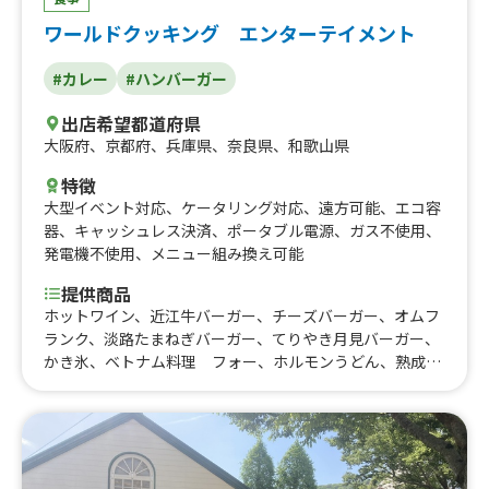
ワールドクッキング エンターテイメント
#カレー
#ハンバーガー
出店希望都道府県
大阪府
、
京都府
、
兵庫県
、
奈良県
、
和歌山県
特徴
大型イベント対応
、
ケータリング対応
、
遠方可能
、
エコ容
器
、
キャッシュレス決済
、
ポータブル電源
、
ガス不使用
、
発電機不使用
、
メニュー組み換え可能
提供商品
ホットワイン、近江牛バーガー、チーズバーガー、オムフ
ランク、淡路たまねぎバーガー、てりやき月見バーガー、
かき氷、ベトナム料理 フォー、ホルモンうどん、熟成ス
パイスビーフカレー、チキンカレーライス、ハンバーグカ
レーライス、2種のチーズカレーライス、佐世保バーガ
ー、ギリシャバーガー(スブラキチキン)、ギリシャ料理
スブラキギロ、ギリシャ料理 スブラキチキンライス、肉
巻きおにぎり棒、沖縄菓子 サーターアンダギー