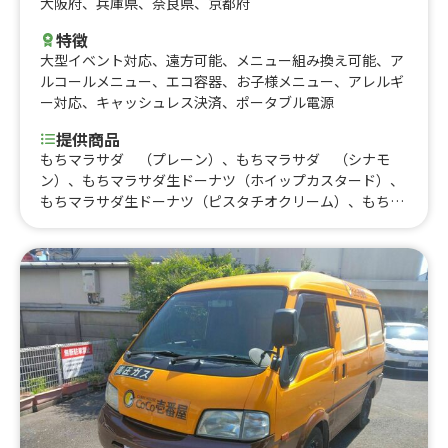
大阪府
、
兵庫県
、
奈良県
、
京都府
特徴
大型イベント対応
、
遠方可能
、
メニュー組み換え可能
、
ア
ルコールメニュー
、
エコ容器
、
お子様メニュー
、
アレルギ
ー対応
、
キャッシュレス決済
、
ポータブル電源
提供商品
もちマラサダ （プレーン）、もちマラサダ （シナモ
ン）、もちマラサダ生ドーナツ（ホイップカスタード）、
もちマラサダ生ドーナツ（ピスタチオクリーム）、もちマ
ラサダ生ドーナツ（チョコカスタード）、もちマラサダ生
ドーナツ（ブリュレカスタード）、もちマラサダ生ドーナ
ツ（苺フロマージュクリーム）とちあいか使用、チュロ
ス （プレーン）、チュロス （チョコ）、日の出製氷
大和氷室使用 かき氷（生イチゴ）、日の出製氷 大和氷
室使用 かき氷（レアチーズケーキ）、日の出製氷 大和
氷室使用 かき氷（西尾の抹茶）、日の出製氷 大和氷室
使用 かき氷（信州ミルク）、日の出製氷 大和氷室使
用 かき氷（生桃）、日の出製氷 大和氷室使用 かき氷
（生マンゴー）、宇佐唐揚げ（骨なし）4個入り、カボス
南蛮唐揚げ、宇佐唐揚げ（特大骨付きもも） 1本、宇佐唐