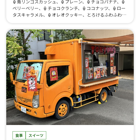
🏮青リンゴスカッシュ、🏮プレーン、🏮チョコバナナ、🏮
ベリーベリー、🏮チョコクランチ、🏮ココナッツ、🏮ロー
タスキャラメル、🏮オレオクッキー、とろけるふわふわか
き氷、アイスクリーム変更、🌸プレーン、🌸ココナッツ、
🌸ロータスキャラメル、🌸オレオクッキー、🌸桜ラテ、🌸
桜ワッフル、ほっとチョコレートココア、カフェラテ（ ア
イス / ホット ）、アメリカーノ ( ホット / アイス )、コーン
スープ、クラムチャウダー、☀️プレーン、☀️オレオチョ
コ、☀️ロータスキャラメル、☀️ベリーベリー、☀️ココナッ
ツ、☀️チョコクランチ、☀️チョコバナナ、☀️フランクフル
ト、☀️アメリカーノ（ ホット or アイス ）、ほっとミルク
ココア、カフェラテ（ アイス / ホット ）、缶ビール 350
㎖、レモンサワー、角ハイボール、☀️冷やしきゅうりの一
本漬け、☀️とろーりチョコバナナ、☀️ポテトサラダ、☀️ふ
わふわかき氷、学割500円、アルコール
食事
スイーツ