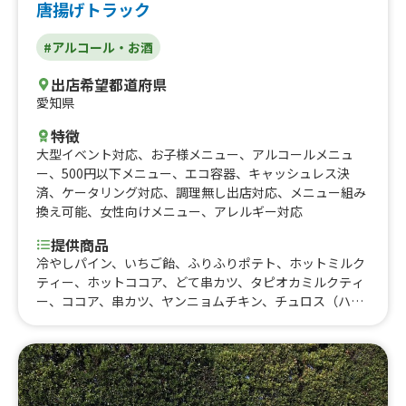
唐揚げトラック
#アルコール・お酒
出店希望都道府県
愛知県
特徴
大型イベント対応
、
お子様メニュー
、
アルコールメニュ
ー
、
500円以下メニュー
、
エコ容器
、
キャッシュレス決
済
、
ケータリング対応
、
調理無し出店対応
、
メニュー組み
換え可能
、
女性向けメニュー
、
アレルギー対応
提供商品
冷やしパイン、いちご飴、ふりふりポテト、ホットミルク
ティー、ホットココア、どて串カツ、タピオカミルクティ
ー、ココア、串カツ、ヤンニョムチキン、チュロス（ハチ
ミツ）、かき氷、クリームソーダ、ソーダ水、ロングポテ
ト、ラムネ、缶ビール、ハイボール、ポテトフライ、から
あげ