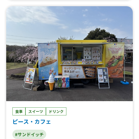
チキン、タッカルビ丼、ハリケーンポテト、山盛りポテ
ト、チキポテ(短いﾔﾝﾆｮﾝﾁｷﾝ６本、ポテト12〜16本)、ひと
口キンパ、トック(韓国風雑煮)、3種チーズボール(5個)※3
個入り(300円)、ひんやりチーズボール、自家製レモネー
ド(レモネードスカッシュは450円)、クリームソーダ、フ
レッシュふるーつジュース、ふるーつソイビネガー、コー
ン茶、アイスコーヒー(ブラックコーヒーも有り)、韓国コ
ーヒー
食事
スイーツ
ドリンク
ピース・カフェ
#サンドイッチ