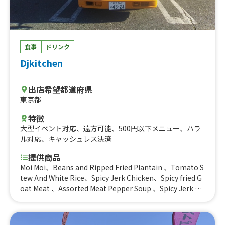
食事
ドリンク
Djkitchen
出店希望都道府県
東京都
特徴
大型イベント対応
、
遠方可能
、
500円以下メニュー
、
ハラ
ル対応
、
キャッシュレス決済
提供商品
Moi Moi、Beans and Ripped Fried Plantain 、Tomato S
tew And White Rice、Spicy Jerk Chicken、Spicy fried G
oat Meat 、Assorted Meat Pepper Soup 、Spicy Jerk Ch
icken with Fried Rice - (spicy or no spicy optional)、Spi
cy Jerk Chicken with Jollof Rice (spicy or no spicy optio
nal)、Fish Pie、Chicken Cheese Pie 、Meat pie (beef) s