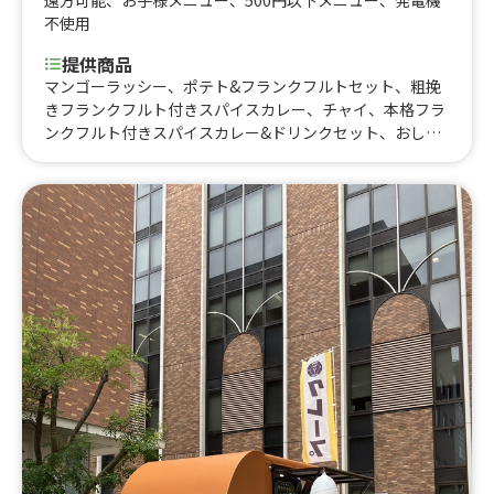
遠方可能
、
お子様メニュー
、
500円以下メニュー
、
発電機
不使用
提供商品
マンゴーラッシー、ポテト&フランクフルトセット、粗挽
きフランクフルト付きスパイスカレー、チャイ、本格フラ
ンクフルト付きスパイスカレー&ドリンクセット、おしる
こ、アメリカンドック、広島牡蠣カレー&ドリンクセッ
ト、かき氷（シロップかけ放題）、焼き芋、角ハイボー
ル、皮付きポテトフライ、りんご飴（国産）カット、外国
瓶ビール、ヴァンショー（ホットワイン）、タンドリーチ
キン、ロコモコ丼、ホットドッグ（粗挽きフランク）、粗
挽きフランクフルト、絶品タコス、ホットチョコレート、
レモネード（ホットorアイス）、甘熟イチゴ削りかき氷、
挽きたてコーヒー、生グレープジュース🍊、石焼き芋、季
節のスパイスカレー