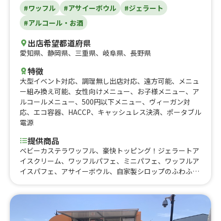
#ワッフル
#アサイーボウル
#ジェラート
#アルコール・お酒
出店希望都道府県
愛知県
、
静岡県
、
三重県
、
岐阜県
、
長野県
特徴
大型イベント対応
、
調理無し出店対応
、
遠方可能
、
メニュ
ー組み換え可能
、
女性向けメニュー
、
お子様メニュー
、
ア
ルコールメニュー
、
500円以下メニュー
、
ヴィーガン対
応
、
エコ容器
、
HACCP
、
キャッシュレス決済
、
ポータブル
電源
提供商品
ベビーカステラワッフル、豪快トッピング！ジェラートア
イスクリーム、ワッフルパフェ、ミニパフェ、ワッフルア
イスパフェ、アサイーボウル、自家製シロップのふわふわ
かき氷、モカホイップフラッペ、マンゴーシェイク、スト
ロベリーシェイク、ラムネ、コーラ、ジンジャエール、オ
レンジジュース、アップルジュース、カルピス、ホットコ
ーヒー、アイスコーヒー、アイスティー、ビール、レモン