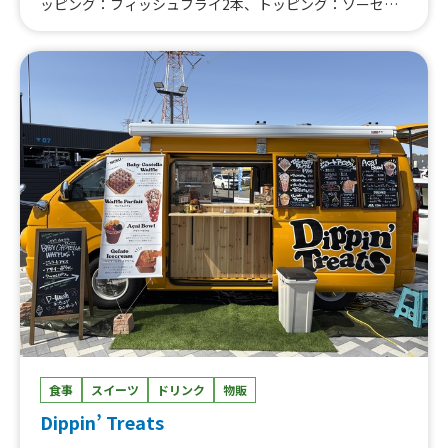
ッピング：フィッシュフライ2本、トッピング：ソーセー
ジ４本、トッピング：フライドチキン５個、トッピング：
ロースカツ、トッピング：チキンカツ、カレーパン、ココ
ロッケ、ソーセージボー、チキチキボー、ハリケーンポテ
ト、マンゴーラッシー、ラッシー、揚げミニナン、揚げナ
ンアイス（ミニ）、揚げナンアイス、チュロス、かき氷、
チーズカレー、とろ〜りたまフライカレー、フィッシュフ
ライカレー、ソーセージカレー、フライドチキンカレー、
ロースカツカレー、チキンカツカレー
食事
スイーツ
ドリンク
物販
Dippin’ Treats