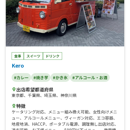
食事
スイーツ
ドリンク
Kero
#カレー
#焼き芋
#かき氷
#アルコール・お酒
出店希望都道府県
東京都
、
千葉県
、
埼玉県
、
神奈川県
特徴
ケータリング対応
、
メニュー組み換え可能
、
女性向けメニ
ュー
、
アルコールメニュー
、
ヴィーガン対応
、
エコ容器
、
地産地消
、
HACCP
、
ポータブル電源
、
調理無し出店対応
、