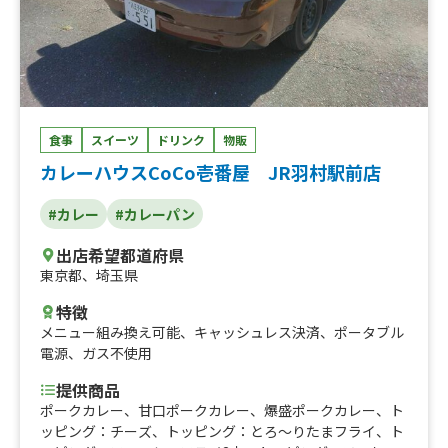
揚げ（手羽先）4本入り、宇佐唐揚げ（皮）、宇佐唐揚げ
（砂肝）、大分名物 日田焼そば、黒毛和牛ホルモン 日
田焼そば、日田焼そばトッピング 各（①ネギだく②目玉
のせ）、遠赤ロースト 骨つき鶏、クラフトビール 4種
食事
スイーツ
ドリンク
物販
カレーハウスCoCo壱番屋 JR羽村駅前店
#カレー
#カレーパン
出店希望都道府県
東京都
、
埼玉県
特徴
メニュー組み換え可能
、
キャッシュレス決済
、
ポータブル
電源
、
ガス不使用
提供商品
ポークカレー、甘口ポークカレー、爆盛ポークカレー、ト
ッピング：チーズ、トッピング：とろ～りたまフライ、ト