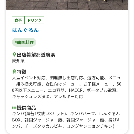
食事
ドリンク
はんぐるん
#韓国料理
出店希望都道府県
愛知県
特徴
大型イベント対応
、
調理無し出店対応
、
遠方可能
、
メニュ
ー組み換え可能
、
女性向けメニュー
、
お子様メニュー
、
50
0円以下メニュー
、
エコ容器
、
HACCP
、
ポータブル電源
、
キャッシュレス決済
、
アレルギー対応
提供商品
キンパ(海苔1枚使い8カット)、キンパハーフ、はんぐるん
BOX、韓国ジャージャー飯、韓国ジャージャー麺、揚げキ
ンパ、チーズタッカルビ丼、ロングヤンニョンチキン(６
本)、ロングハニーマスタードチキン(6本)、ロングカルボ