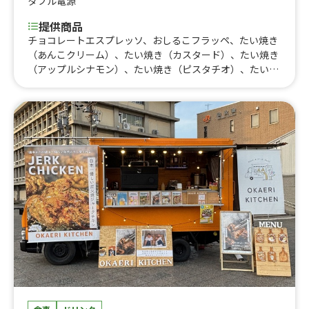
タブル電源
提供商品
チョコレートエスプレッソ、おしるこフラッペ、たい焼き
（あんこクリーム）、たい焼き（カスタード）、たい焼き
（アップルシナモン）、たい焼き（ピスタチオ）、たい焼
き（バナナ）、たい焼き（キャラメルアーモンド）、たい
焼き（チョコ）、たい焼き（カフェラテ）、たい焼き（紅
茶）、たい焼き（抹茶あんこ）、たい焼き（パンプキ
ン）、たい焼き（いも）、たい焼き（マロン）、たい焼き
（いちご）、ビーフシチューたい焼き、ハンバーグシチュ
ーたい焼き、ピザたい焼き、カレーたい焼き、冷やしたい
焼き（チョコあんこ）、冷やしたい焼き（いちごカスター
ド）、冷やしたい焼き（レモンチーズ）、冷やしたい焼き
（カフェラテ）、かき氷（シロップかけ放題）、レモネー
ドスカッシュ、ハニージンジャーソーダ、いちごカルピス
ソーダ、アイスコーヒー、ビール、レモンサワー、ハイボ
ール、カルピスサワー、たいやきドリンクセット、ホット
コーヒー、ホットレモン、ホットはちみつジンジャー、ミ
ネストローネ、カシスカルピス、クラムチャウダー、おし
るこ、ホットレモン酎ハイ、ホットレモン酒、ホットウイ
スキー、ベイリーズチョコレートミルク、ほっとココアチ