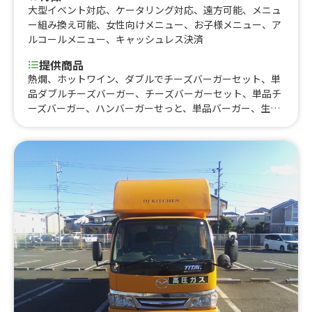
大型イベント対応
、
ケータリング対応
、
遠方可能
、
メニュ
ー組み換え可能
、
女性向けメニュー
、
お子様メニュー
、
ア
ルコールメニュー
、
キャッシュレス決済
提供商品
熱燗、ホットワイン、ダブルでチーズバーガーセット、単
品ダブルチーズバーガー、チーズバーガーセット、単品チ
ーズバーガー、ハンバーガーせっと、単品バーガー、生ビ
ール ハイボール、ポテトフライ ナゲット、ランチセッ
ト、kidsバーガーポテトフライ付き