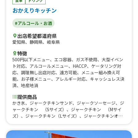
食事
ドリンク
ョコレート
おかえりキッチン
#アルコール・お酒
出店希望都道府県
愛知県
、
静岡県
、
岐阜県
特徴
500円以下メニュー
、
エコ容器
、
ガス不使用
、
大型イベン
ト対応
、
アルコールメニュー
、
HACCP
、
ケータリング対
応
、
調理無し出店対応
、
遠方可能
、
メニュー組み換え可
能
、
お子様メニュー
、
アレルギー対応
、
キャッシュレス決
済
、
地産地消
提供商品
かき氷、ジャークチキンサンド、ジャークソーセージ、ジ
ャークチキン （Sサイズ）、ジャークチキン （Mサイ
ズ）、ジャークチキン（Lサイズ）、ジャークチキンオー
バーライス、ジャークチキンオーバーライス（肉大盛
り）、ジャークチキン弁当、だし巻きたまご （1本
巻）、だし巻きたまご （ハーフサイズ）、オーガニック