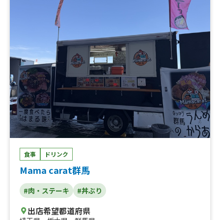
picy or no spicy
食事
ドリンク
Mama carat群馬
#肉・ステーキ
#丼ぶり
出店希望都道府県