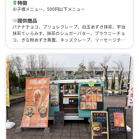
特徴
お子様メニュー
、
500円以下メニュー
提供商品
バナナチョコ、ブリュレクレープ、白玉あずき抹茶、宇治
抹茶てぃらみす、抹茶のシュガーバター、ブラウニーチョ
コ、きな粉あずき黒蜜、キッズクレープ、ソーセージチー
ズ、ツナチーズ、オレオクリーム、モンブランクレープ
(秋限定)、焼き芋ブリュレ(秋限定)、キャラメルナッツ、
ティラミスクレープ、ホットサンド(各種)、シャインマス
カット(季節限定)、いちごチョコ(季節限定)、いちごミル
フィーユ(季節限定)、クレープ各種(600円)、クレープ各種
(500円)、かき氷、レモネード/レモンスカッシュ、ココ
ア、コーンスープ、ドリンク各種