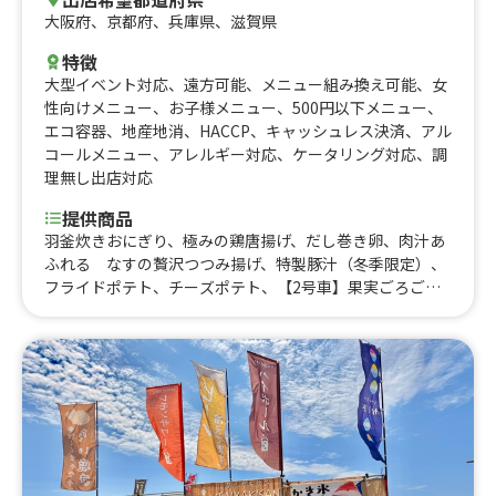
大阪府
、
京都府
、
兵庫県
、
滋賀県
特徴
大型イベント対応
、
遠方可能
、
メニュー組み換え可能
、
女
性向けメニュー
、
お子様メニュー
、
500円以下メニュー
、
エコ容器
、
地産地消
、
HACCP
、
キャッシュレス決済
、
アル
コールメニュー
、
アレルギー対応
、
ケータリング対応
、
調
理無し出店対応
提供商品
羽釜炊きおにぎり、極みの鶏唐揚げ、だし巻き卵、肉汁あ
ふれる なすの贅沢つつみ揚げ、特製豚汁（冬季限定）、
フライドポテト、チーズポテト、【2号車】果実ごろごろ
氷、【2号車】チーズポテから、アルコール各種