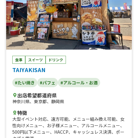
食事
スイーツ
ドリンク
TAIYAKISAN
#たい焼き
#パフェ
#アルコール・お酒
出店希望都道府県
神奈川県
、
東京都
、
静岡県
特徴
大型イベント対応
、
遠方可能
、
メニュー組み換え可能
、
女
性向けメニュー
、
お子様メニュー
、
アルコールメニュー
、
500円以下メニュー
、
HACCP
、
キャッシュレス決済
、
ポー